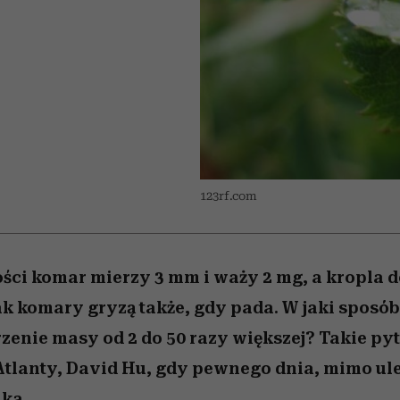
 5,
w
Raport Lyst ujawnił
Miller s. 5, odc. 6]
tysiące widzów
skuteczne
pamięć
uruchamia całą la
granicę
xie
najbardziej pożądane
podejrzeń
ubrania i marki sezonu
123rf.com
ości komar mierzy 3 mm i waży 2 mg, a kropla d
ak komary gryzą także, gdy pada. W jaki sposób
zenie masy od 2 do 50 razy większej? Takie pyt
 Atlanty, David Hu, gdy pewnego dnia, mimo ul
nka.