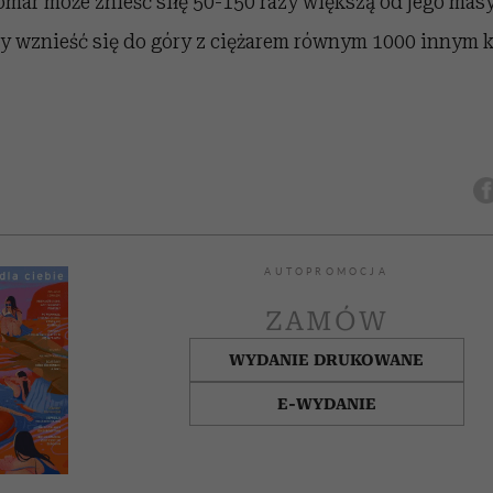
omar może znieść siłę 50-150 razy większą od jego masy
łby wznieść się do góry z ciężarem równym 1000 innym
AUTOPROMOCJA
ZAMÓW
WYDANIE DRUKOWANE
E-WYDANIE