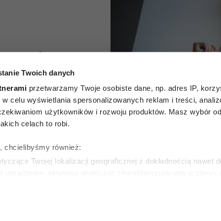
e trzeba
tanie Twoich danych
 przed
tnerami
przetwarzamy Twoje osobiste dane, np. adres IP, korzys
ytułów z
ie, w celu wyświetlania spersonalizowanych reklam i treści, anali
zekiwaniom użytkowników i rozwoju produktów. Masz wybór odn
nia
kich celach to robi.
edii
ę, chcielibyśmy również:
yczące Twojej lokalizacji geograficznej z dokładnością nawet d
ica
e urządzenie, aktywnie analizując charakteryzującego je zbiory
wirtualny odcisk palca)
ie tego, jak Twoje osobiste dane są przetwarzane oraz ustaw w
KA
zegółów
. W Deklaracji plików cookie możesz zmienić lub wycof