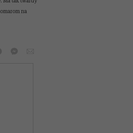
. Ma tak twardy
 komarom na