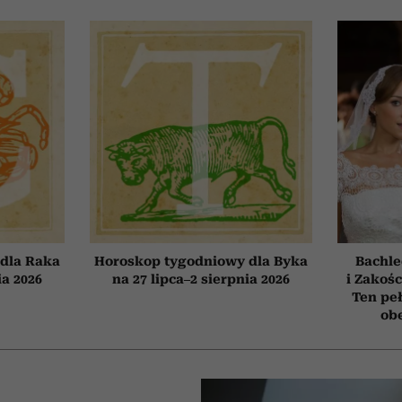
dla Raka
Horoskop tygodniowy dla Byka
Bachle
ia 2026
na 27 lipca–2 sierpnia 2026
i Zakośc
Ten peł
obe