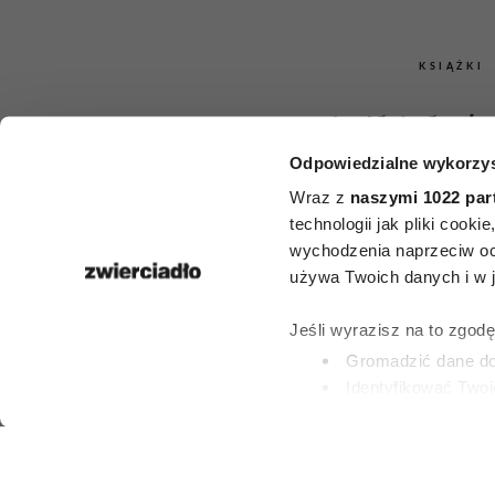
KSIĄŻKI
Książki, któr
Odpowiedzialne wykorzys
przeczytać
Wraz z
naszymi 1022 par
śmiercią. 5 t
technologii jak pliki cook
wychodzenia naprzeciw oc
zestawie
używa Twoich danych i w ja
Encyklop
Jeśli wyrazisz na to zgod
Gromadzić dane dot
Britann
Identyfikować Twoj
(fingerprinting, czyli 
Dowiedz się więcej odnośn
KLAUDIA MIZERS
preferencje w
sekcji szc
1 LIPCA 2026