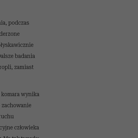
ia, podczas
uderzone
 błyskawicznie
Dalsze badania
opli, zamiast
ć komara wynika
to zachowanie
 ruchu
cyjne człowieka