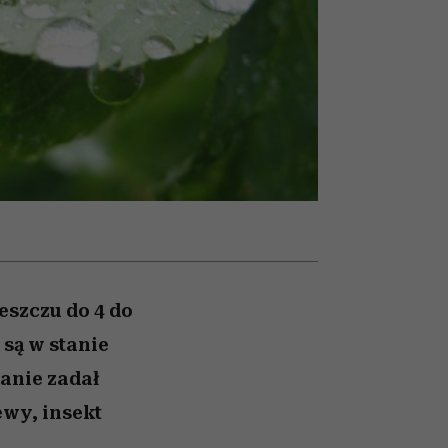
winę
najtrudniejszą próbę
eszczu do 4 do
 są w stanie
anie zadał
ewy, insekt