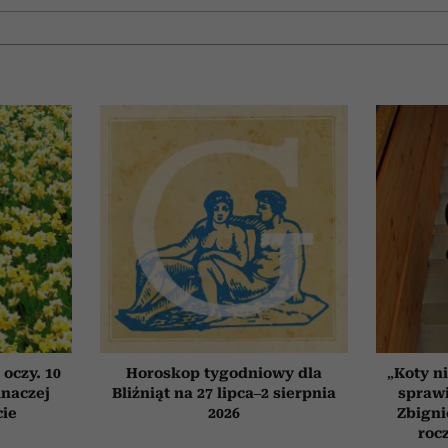
 oczy. 10
Horoskop tygodniowy dla
„Koty ni
inaczej
Bliźniąt na 27 lipca–2 sierpnia
sprawi
cie
2026
Zbigni
roc