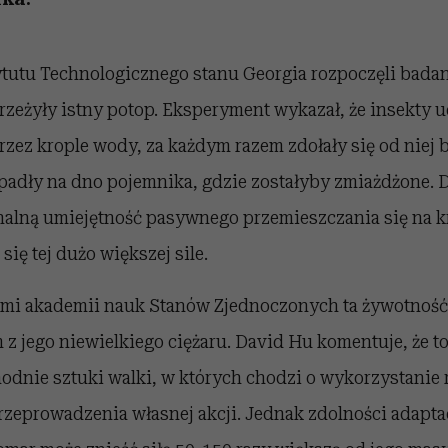
tutu Technologicznego stanu Georgia rozpoczęli badan
rzeżyły istny potop. Eksperyment wykazał, że insekty 
przez krople wody, za każdym razem zdołały się od niej
padły na dno pojemnika, gdzie zostałyby zmiażdżone. 
alną umiejętność pasywnego przemieszczania się na kr
ię tej dużo większej sile.
mi akademii nauk Stanów Zjednoczonych ta żywotnoś
z jego niewielkiego ciężaru. David Hu komentuje, że 
dnie sztuki walki, w których chodzi o wykorzystanie
rzeprowadzenia własnej akcji. Jednak zdolności adapta