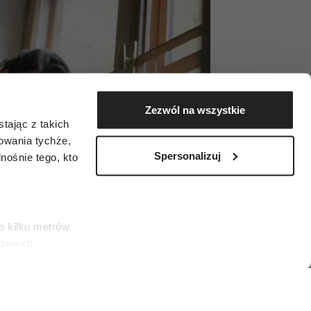
Zezwól na wszystkie
tając z takich
zowania tychże,
Spersonalizuj
ośnie tego, kto
o kilku metrów
 danych
łasne
ać swoją zgodę w