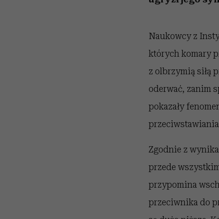
Naukowcy z Insty
których komary p
z olbrzymią siłą 
oderwać, zanim s
pokazały fenomen
przeciwstawiania s
Zgodnie z wynika
przede wszystkim 
przypomina wscho
przeciwnika do p