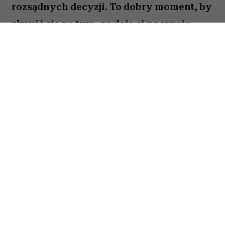
rozsądnych decyzji. To dobry moment, by
skupić się na tym, co daje ci poczucie
stabilności i bezpieczeństwa. Choć wokół
może dziać się wiele, największe korzyści
przyniesie konsekwencja i cierpliwość.
Sprawdź, co gwiazdy przygotowały dla
Byka na okres od 27 lipca do 2 sierpnia
2026 roku.
Spis treści:
Horoskop tygodniowy 27 lipca–2 sierpnia
2026 – Byk
Horoskop tygodniowy Byk – miłość i