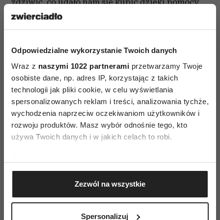
zdziwić, co udało nam się kupić dzięki pomocy
naszego malucha.
4. Kasa - ostatni, najtrudniejszy
etap hipermarketowych zmagań
Odpowiedzialne wykorzystanie Twoich danych
Przeprawa przez kasę jest najtrudniejszym
Wraz z
naszymi 1022 partnerami
przetwarzamy Twoje
elementem naszej „misji” - wtedy z reguły
osobiste dane, np. adres IP, korzystając z takich
technologii jak pliki cookie, w celu wyświetlania
dziecko (a my tym bardziej) ma już dość
spersonalizowanych reklam i treści, analizowania tychże,
zakupów, a nasza podzielność uwagi jest
wychodzenia naprzeciw oczekiwaniom użytkowników i
wystawiona na poważną próbę. Pocieszające jest
rozwoju produktów. Masz wybór odnośnie tego, kto
jednak to, że to już koniec „misji”.
używa Twoich danych i w jakich celach to robi.
Robiąc zakupy nie możemy jednak zapomnieć
Jeśli wyrazisz na to zgodę, chcielibyśmy również:
o najważniejszym – o bezpieczeństwie dziecka.
Gromadzić dane dotyczące Twojej lokalizacji
Zezwól na wszystkie
Musimy mieć je koniecznie cały czas na oku oraz
geograficznej z dokładnością nawet do kilku metrów
Identyfikować Twoje urządzenie, aktywnie
starać się przewidzieć i zapobiec wszelkim
analizując charakteryzującego je zbiory danych
możliwym niebezpieczeństwom. Niestety - dzieci
Spersonalizuj