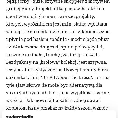
będą torby- duże, sztywne shoppery z motywem
grubej gumy. Projektantka postawiła także na
sport w wersji glamour, tworząc projekty,
których wyróżnikiem jest m.in. siatka wplatana
w miejskie sukienki dzienne. Jej zdaniem sezon
upłynie pod hasłem spódnic - modne będą plisy
i zróżnicowane długości, np. do połowy łydki,
noszone do białej, trochę „za dużej” koszuli.
Bezdyskusyjną „królową” kolekcji jest sztywna,
uszyta z futurystycznej siatkowej tkaniny biała
sukienka z linii "It’s All About the Dress". Jest na
tyle zjawiskowa, że może być alternatywą dla
sukni ślubnych lub kreacji na wyjątkowo ważne
wyjścia. Jak mówi Lidia Kalita: „Chcę dawać
kobietom jasny przekaz na każdy sezon, wzmóc
ich poczucie pewności siebie, tak potrzebne