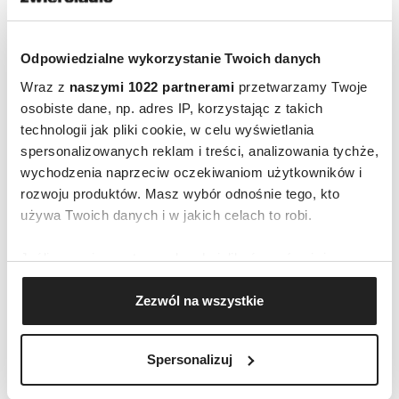
w codziennym życiu. Sprawić, żeby czuły się
piękne tu i teraz”.
Odpowiedzialne wykorzystanie Twoich danych
Wraz z
naszymi 1022 partnerami
przetwarzamy Twoje
osobiste dane, np. adres IP, korzystając z takich
technologii jak pliki cookie, w celu wyświetlania
spersonalizowanych reklam i treści, analizowania tychże,
wychodzenia naprzeciw oczekiwaniom użytkowników i
rozwoju produktów. Masz wybór odnośnie tego, kto
używa Twoich danych i w jakich celach to robi.
Jeśli wyrazisz na to zgodę, chcielibyśmy również:
Gromadzić dane dotyczące Twojej lokalizacji
Zezwól na wszystkie
geograficznej z dokładnością nawet do kilku metrów
POLSCY PROJEKTANCI
Identyfikować Twoje urządzenie, aktywnie
analizując charakteryzującego je zbiory danych
Spersonalizuj
(fingerprinting, czyli wirtualny odcisk palca)
AUTOPROMOCJA
Dowiedz się więcej odnośnie tego, jak Twoje osobiste