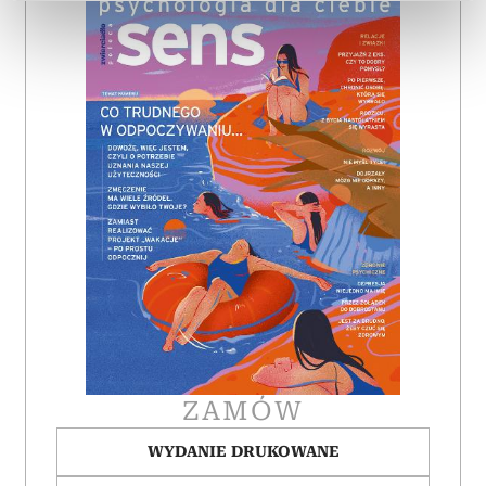
dane są przetwarzane oraz ustaw własne preferencje w
sekcji szczegółów
. W Deklaracji plików cookie możesz
zmienić lub wycofać swoją zgodę w dowolnej chwili.
Wykorzystujemy pliki cookie do spersonalizowania treści
i reklam, aby oferować funkcje społecznościowe i
analizować ruch w naszej witrynie. Informacje o tym, jak
korzystasz z naszej witryny, udostępniamy partnerom
społecznościowym, reklamowym i analitycznym.
Partnerzy mogą połączyć te informacje z innymi danymi
otrzymanymi od Ciebie lub uzyskanymi podczas
korzystania z ich usług.
ZAMÓW
WYDANIE DRUKOWANE