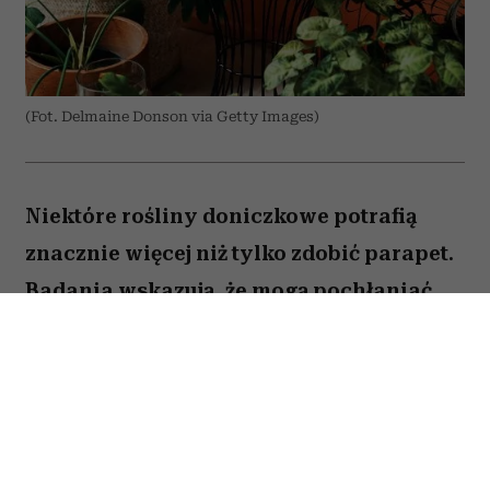
(Fot. Delmaine Donson via Getty Images)
Niektóre rośliny doniczkowe potrafią
znacznie więcej niż tylko zdobić parapet.
Badania wskazują, że mogą pochłaniać
część zanieczyszczeń i tworzyć
przyjemniejszy mikroklimat w domu.
Sprawdź, które gatunki warto wybrać.