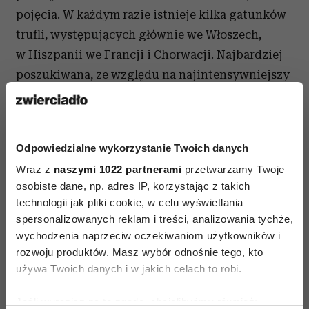
pojęcia. W każdym razie istnieje kilka gatunków
trufli, występujących głównie we Włoszech,
w Hiszpanii we Francji i Chorwacji. Najbardziej
poszukiwana, ze względu na najintensywniejszy
smak, jest tzw. alba madonna, czyli biała trufla,
zwana tez piemoncka. Jeśli ktoś z czytelników
pokusi się o zakup, to warto spróbować jej
Odpowiedzialne wykorzystanie Twoich danych
w pierwszej kolejności z delikatną jajecznicą.
Wraz z
naszymi 1022 partnerami
przetwarzamy Twoje
Wystarczy pod koniec smażenia dodać kilka
osobiste dane, np. adres IP, korzystając z takich
płatków wystruganych specjalna tarka.
technologii jak pliki cookie, w celu wyświetlania
spersonalizowanych reklam i treści, analizowania tychże,
wychodzenia naprzeciw oczekiwaniom użytkowników i
rozwoju produktów. Masz wybór odnośnie tego, kto
używa Twoich danych i w jakich celach to robi.
Jeśli wyrazisz na to zgodę, chcielibyśmy również: