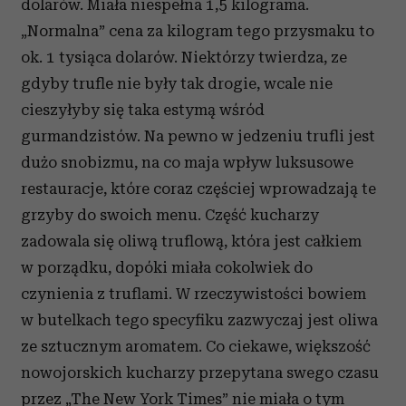
dolarów. Miała niespełna 1,5 kilograma.
„Normalna” cena za kilogram tego przysmaku to
ok. 1 tysiąca dolarów. Niektórzy twierdza, ze
gdyby trufle nie były tak drogie, wcale nie
cieszyłyby się taka estymą wśród
gurmandzistów. Na pewno w jedzeniu trufli jest
dużo snobizmu, na co maja wpływ luksusowe
restauracje, które coraz częściej wprowadzają te
grzyby do swoich menu. Część kucharzy
zadowala się oliwą truflową, która jest całkiem
w porządku, dopóki miała cokolwiek do
czynienia z truflami. W rzeczywistości bowiem
w butelkach tego specyfiku zazwyczaj jest oliwa
ze sztucznym aromatem. Co ciekawe, większość
nowojorskich kucharzy przepytana swego czasu
przez „The New York Times” nie miała o tym