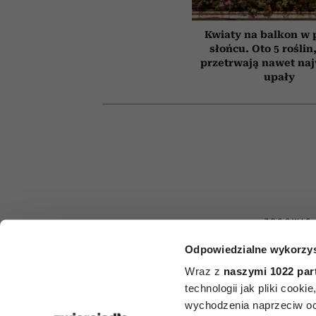
Kwiaty na balkon w
słońcu. Oto 5 roślin
przetrwają nawet na
upały
ZDROWIE
Odpowiedzialne wykorzys
Nie alkohol, n
Wraz z
naszymi 1022 par
i nie papier
technologii jak pliki cook
wychodzenia naprzeciw oc