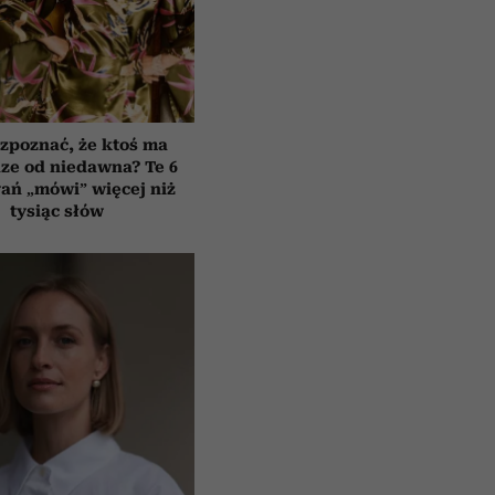
zpoznać, że ktoś ma
ze od niedawna? Te 6
ań „mówi” więcej niż
tysiąc słów