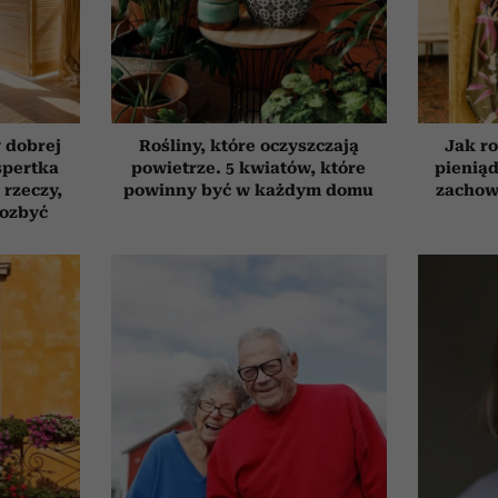
 dobrej
Rośliny, które oczyszczają
Jak ro
spertka
powietrze. 5 kwiatów, które
pieniąd
 rzeczy,
powinny być w każdym domu
zachow
pozbyć