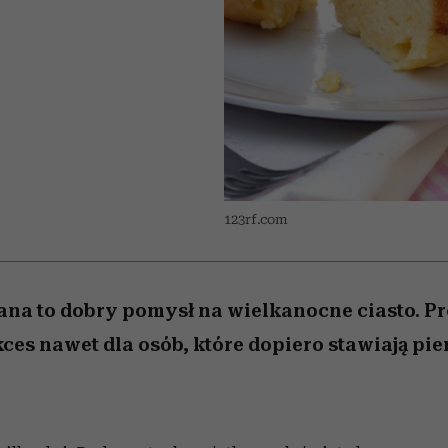
edź
 5,
przekraczają swoje granice
Wiemy, gdzie go kupić
Miller s. 5, odc. 6]
sezon jesień–zima 2
zaskakujący fawo
w seksie?
123rf.com
na to dobry pomysł na wielkanocne ciasto. P
ces nawet dla osób, które dopiero stawiają pi