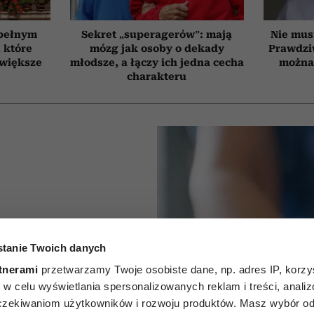
 pełnym
Sekret „superagerów”: mają
Nie mus
, które
mózg jak osoby o dekady
Prawdzi
jwiększe
młodsze, a łączy ich jedna cecha
można 
charakteru
tanie Twoich danych
ie słońce
tnerami
przetwarzamy Twoje osobiste dane, np. adres IP, korzys
osy. To
ie, w celu wyświetlania spersonalizowanych reklam i treści, anali
zekiwaniom użytkowników i rozwoju produktów. Masz wybór odn