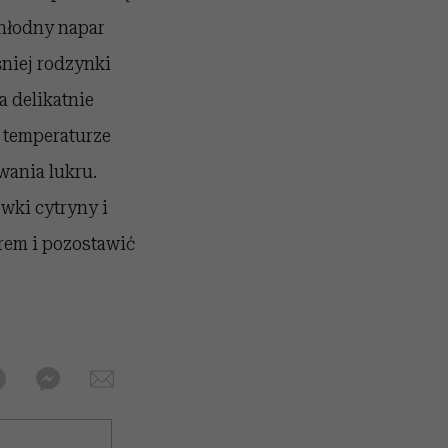
chłodny napar
niej rodzynki
a delikatnie
w temperaturze
wania lukru.
ówki cytryny i
rem i pozostawić