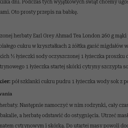
kilka dni. Podczas tych wyjątkowych świąt chcemy ugoś
mi. Oto prosty przepis na babkę.
arzonej herbaty Earl Grey Ahmad Tea London 260 g mąki
iałego cukru w kryształkach 2 żółtka garść migdałów w
ich ½ łyżeczki sody oczyszczonej 1 łyżeczka proszku 
trynowego 1 łyżeczka startej skórki cytryny szczypta so
kier:
pół szklanki cukru pudru 1 łyżeczka wody sok z 
wania
 herbaty. Następnie namoczyć w nim rodzynki, cały cza
bakalie, a herbatę odstawić do ostygnięcia. Utrzeć masł
omatem cytrynowym i skórką. Do utartej masy powoli d