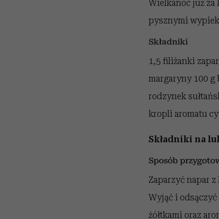
Wielkanoc już za 
pysznymi wypieka
Składniki
1,5 filiżanki zap
margaryny 100 g b
rodzynek sułtańsk
kropli aromatu cy
Składniki na lu
Sposób przygoto
Zaparzyć napar z
Wyjąć i odsączyć 
żółtkami oraz ar