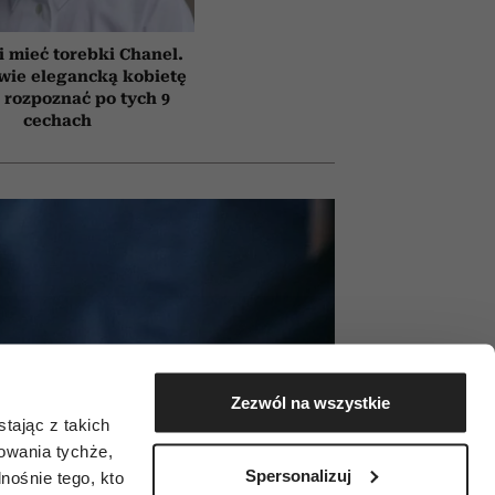
i mieć torebki Chanel.
wie elegancką kobietę
rozpoznać po tych 9
cechach
Zezwól na wszystkie
tając z takich
zowania tychże,
Spersonalizuj
ośnie tego, kto