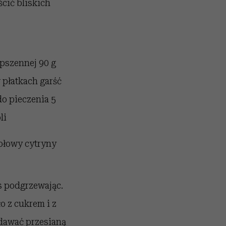
cić bliskich
 pszennej 90 g
 płatkach garść
do pieczenia 5
li
połowy cytryny
s podgrzewając.
o z cukrem i z
odawać przesianą