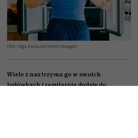
(Fot. Olga Pankova/Getty Images)
Wiele z nas trzyma go w swoich
lodówkach i regularnie dodaje do
przygotowywanych dań. Amerykański
onkolog dr Avishek Kumar zdradził,
jakiego produktu prawie nigdy nie
kładzie na talerzu ze względu na to, że
znacząco podnosi ryzyko nowotworów.