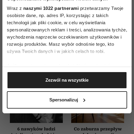
ZAMÓW
Wraz z
naszymi 1022 partnerami
przetwarzamy Twoje
WYDANIE DRUKOWANE
osobiste dane, np. adres IP, korzystając z takich
technologii jak pliki cookie, w celu wyświetlania
E-WYDANIE
spersonalizowanych reklam i treści, analizowania tychże,
wychodzenia naprzeciw oczekiwaniom użytkowników i
rozwoju produktów. Masz wybór odnośnie tego, kto
używa Twoich danych i w jakich celach to robi.
Jeśli wyrazisz na to zgodę, chcielibyśmy również:
Gromadzić dane dotyczące Twojej lokalizacji
Zezwól na wszystkie
geograficznej z dokładnością nawet do kilku metrów
Identyfikować Twoje urządzenie, aktywnie
analizując charakteryzującego je zbiory danych
Spersonalizuj
(fingerprinting, czyli wirtualny odcisk palca)
Dowiedz się więcej odnośnie tego, jak Twoje osobiste
dane są przetwarzane oraz ustaw własne preferencje w
sekcji szczegółów
. W Deklaracji plików cookie możesz
6 nawyków ludzi
Co zaburza przepływ
zmienić lub wycofać swoją zgodę w dowolnej chwili.