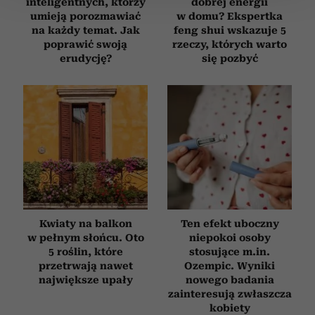
inteligentnych, którzy
dobrej energii
umieją porozmawiać
w domu? Ekspertka
Wykorzystujemy pliki cookie do spersonalizowania treści
na każdy temat. Jak
feng shui wskazuje 5
poprawić swoją
rzeczy, których warto
i reklam, aby oferować funkcje społecznościowe i
erudycję?
się pozbyć
analizować ruch w naszej witrynie. Informacje o tym, jak
korzystasz z naszej witryny, udostępniamy partnerom
społecznościowym, reklamowym i analitycznym.
Partnerzy mogą połączyć te informacje z innymi danymi
otrzymanymi od Ciebie lub uzyskanymi podczas
korzystania z ich usług.
Kwiaty na balkon
Ten efekt uboczny
w pełnym słońcu. Oto
niepokoi osoby
5 roślin, które
stosujące m.in.
przetrwają nawet
Ozempic. Wyniki
największe upały
nowego badania
zainteresują zwłaszcza
kobiety