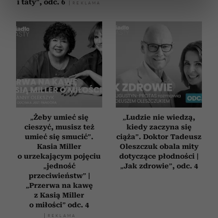
i taty”, odc. 6
dane są przetwarzane oraz ustaw własne preferencje w
sekcji szczegółów
. W Deklaracji plików cookie możesz
zmienić lub wycofać swoją zgodę w dowolnej chwili.
Wykorzystujemy pliki cookie do spersonalizowania treści
i reklam, aby oferować funkcje społecznościowe i
analizować ruch w naszej witrynie. Informacje o tym, jak
korzystasz z naszej witryny, udostępniamy partnerom
społecznościowym, reklamowym i analitycznym.
Partnerzy mogą połączyć te informacje z innymi danymi
„Żeby umieć się
„Ludzie nie wiedzą,
otrzymanymi od Ciebie lub uzyskanymi podczas
cieszyć, musisz też
kiedy zaczyna się
korzystania z ich usług.
umieć się smucić”.
ciąża”. Doktor Tadeusz
Kasia Miller
Oleszczuk obala mity
o urzekającym pojęciu
dotyczące płodności |
„jedność
„Jak zdrowie”, odc. 4
przeciwieństw” |
„Przerwa na kawę
z Kasią Miller
o miłości” odc. 4