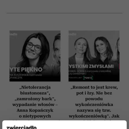
„Nietolerancja
„Remont to jest krew,
biustonosza”,
pot i łzy. Nie bez
„zamrożony bark”,
powodu
wypadanie włosów –
wykończeniówka
Anna Kopańczyk
nazywa się tzw.
o nietypowych
wykończeniówką”. Jak
objawach menopauzy |
urządzić dom, który
„Ukryte piękno” odc.
naprawdę daje