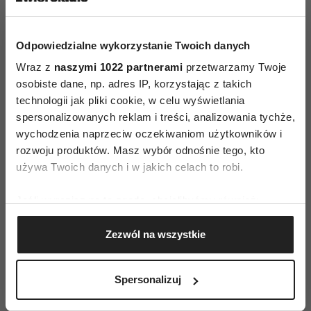
31
ukojenie? | Wszystkimi
zmysłami
Odpowiedzialne wykorzystanie Twoich danych
Wraz z
naszymi 1022 partnerami
przetwarzamy Twoje
osobiste dane, np. adres IP, korzystając z takich
technologii jak pliki cookie, w celu wyświetlania
spersonalizowanych reklam i treści, analizowania tychże,
wychodzenia naprzeciw oczekiwaniom użytkowników i
rozwoju produktów. Masz wybór odnośnie tego, kto
używa Twoich danych i w jakich celach to robi.
„Jeśli dziecko padło
„Nic tak nie czyści
Jeśli wyrazisz na to zgodę, chcielibyśmy również:
ofiarą hejtu, zbieramy
głowy jak rower”.
dowody i od razu
Alicja Cieloch o tym, że
Gromadzić dane dotyczące Twojej lokalizacji
reagujemy”. Marta
rower elektryczny nie
Zezwól na wszystkie
geograficznej z dokładnością nawet do kilku metrów
Majorczyk o tym, że
jedzie sam i zmienia
Identyfikować Twoje urządzenie, aktywnie
przemoc w szkole
sposób podróżowania |
analizując charakteryzującego je zbiory danych
zaczyna się od
Wszystkimi zmysłami
Spersonalizuj
(fingerprinting, czyli wirtualny odcisk palca)
dokuczania |
„Dylematy mamy
Dowiedz się więcej odnośnie tego, jak Twoje osobiste