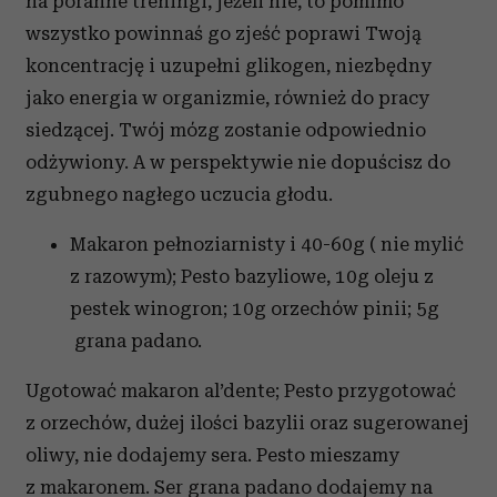
na poranne treningi, jeżeli nie, to pomimo
wszystko powinnaś go zjeść poprawi Twoją
koncentrację i uzupełni glikogen, niezbędny
jako energia w organizmie, również do pracy
siedzącej. Twój mózg zostanie odpowiednio
odżywiony. A w perspektywie nie dopuścisz do
zgubnego nagłego uczucia głodu.
Makaron pełnoziarnisty i 40-60g ( nie mylić
z razowym); Pesto bazyliowe, 10g oleju z
pestek winogron; 10g orzechów pinii; 5g
grana padano.
Ugotować makaron al’dente; Pesto przygotować
z orzechów, dużej ilości bazylii oraz sugerowanej
oliwy, nie dodajemy sera. Pesto mieszamy
z makaronem. Ser grana padano dodajemy na