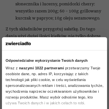
słonecznika i lucerny, pomidorki cherry:
wszystko razem 200g; 60 – 100g grillowany
kurczak w papryce; 10g oleju sezamowego.
Z tych składników przygotuj sałatkę. Do tego
dania użyj dużej ilości kiełków, nie tylko dobrze
smakują, ale są również cennym źródłem
minerałów.
Podwieczorek
Odpowiedzialne wykorzystanie Twoich danych
Wraz z
naszymi 1022 partnerami
przetwarzamy Twoje
W Twoim menu muszą się znaleźć ryby, jako
osobiste dane, np. adres IP, korzystając z takich
niezbędne źródło kwasów OMEGA 3 i 6. Jeżeli
technologii jak pliki cookie, w celu wyświetlania
w tych godzinach jesteś w domu, to
spersonalizowanych reklam i treści, analizowania tychże,
przygotowanie tego dania nie sprawi Ci
wychodzenia naprzeciw oczekiwaniom użytkowników i
rozwoju produktów. Masz wybór odnośnie tego, kto
problemu. Jeżeli w tych godzinach najczęściej
używa Twoich danych i w jakich celach to robi.
jadasz kolacje w restauracji, to jest to ryba tak