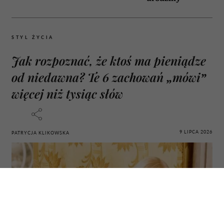
STYL ŻYCIA
Jak rozpoznać, że ktoś ma pieniądze
od niedawna? Te 6 zachowań „mówi”
więcej niż tysiąc słów
9 LIPCA 2026
PATRYCJA KLIKOWSKA