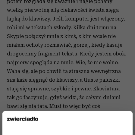
potem rozgląda się uważnie i nagle pchany
wielką pierwotną siłą ciekawości świata sięga
łapką do klawiszy. Jeśli komputer jest włączony,
robi mi w tekstach szkody. Kilka dni temu na
Skypie połączył mnie z kimś, z kim wcale nie
miałem ochoty rozmawiać, gorzej, kiedy kasuje
drogocenny fragment tekstu. Kiedy jestem obok,
najpierw spogląda na mnie. Wie, że nie wolno.
Waha się, ale po chwili ta straszna wewnętrzna
siła każe sięgnąć do klawiszy, a tłuste paluszki
stają się sprawne, szybkie i pewne. Klawiatura
tak go fascynuje, gdyż widzi, że całymi dniami
bawi się nią tata. Musi to więc być coś
szczególnie szczególnego. Dobrze, że nie wie, jak
czasami męczę się przy tym komputerze, składam
słowa jak połamane kości, tylko z rzadka fruną,