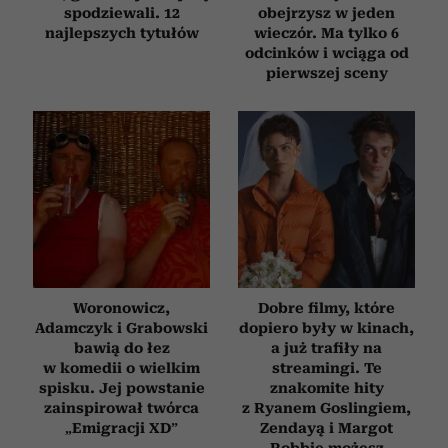
spodziewali. 12
obejrzysz w jeden
najlepszych tytułów
wieczór. Ma tylko 6
odcinków i wciąga od
pierwszej sceny
Woronowicz,
Dobre filmy, które
Adamczyk i Grabowski
dopiero były w kinach,
bawią do łez
a już trafiły na
w komedii o wielkim
streamingi. Te
spisku. Jej powstanie
znakomite hity
zainspirował twórca
z Ryanem Goslingiem,
„Emigracji XD”
Zendayą i Margot