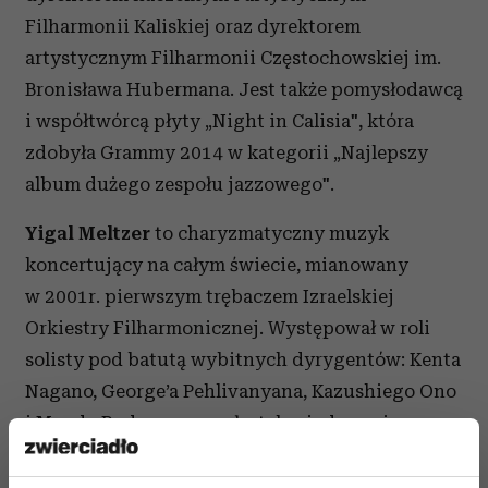
Filharmonii Kaliskiej oraz dyrektorem
artystycznym Filharmonii Częstochowskiej im.
Bronisława Hubermana. Jest także pomysłodawcą
i współtwórcą płyty „Night in Calisia", która
zdobyła Grammy 2014 w kategorii „Najlepszy
album dużego zespołu jazzowego".
Yigal Meltzer
to charyzmatyczny muzyk
koncertujący na całym świecie, mianowany
w 2001r. pierwszym trębaczem Izraelskiej
Orkiestry Filharmonicznej. Występował w roli
solisty pod batutą wybitnych dyrygentów: Kenta
Nagano, George’a Pehlivanyana, Kazushiego Ono
i Mendy Rodan oraz grał z tak wiodącymi
orkiestrami jak Israel Chamber Orchestra,
Camerata Orchestra Jerusalem, The Tel- Aviv