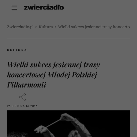
Zwierciadlo.pl
>
Kultura
>
Wielki sukces jesiennej trasy koncertowej
KULTURA
Wielki sukces jesiennej trasy
koncertowej Młodej Polskiej
Filharmonii
25 LISTOPADA 2016