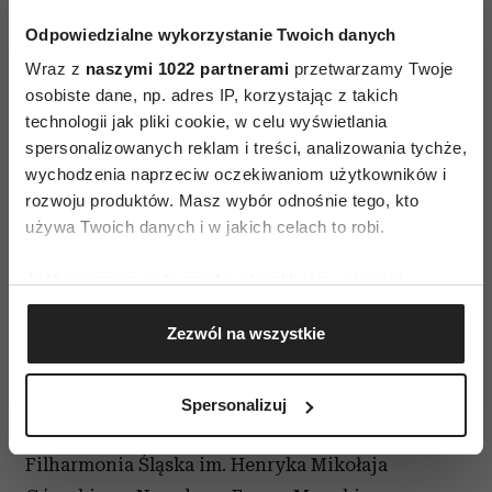
Soloists, The Be'er Sheva Chamber Orchestra
Odpowiedzialne wykorzystanie Twoich danych
i Musica Nova Ensemble. Yigal jest również
Wraz z
naszymi 1022 partnerami
przetwarzamy Twoje
członkiem kwintetu oraz oktetu na instrumenty
osobiste dane, np. adres IP, korzystając z takich
technologii jak pliki cookie, w celu wyświetlania
dęte Israel Philharmonic, jak i Tempera Ensemble.
spersonalizowanych reklam i treści, analizowania tychże,
Patroni trasy:
wychodzenia naprzeciw oczekiwaniom użytkowników i
rozwoju produktów. Masz wybór odnośnie tego, kto
miesięcznik Zwierciadło, miesięcznik SENS,
używa Twoich danych i w jakich celach to robi.
Zwierciadlo.pl, RMF Classic, Kulturaonline.pl,
Jeśli wyrazisz na to zgodę, chcielibyśmy również:
Dlastudenta.pl, Cameral Music, Informator
Gromadzić dane dotyczące Twojej lokalizacji
Stolicy, Trumpeters.pl, Gaude, Legalna Kultura,
Zezwól na wszystkie
geograficznej z dokładnością nawet do kilku metrów
NOVIMEDIA
Identyfikować Twoje urządzenie, aktywnie
analizując charakteryzującego je zbiory danych
Partnerami
jesiennej trasy koncertowej są:
Spersonalizuj
(fingerprinting, czyli wirtualny odcisk palca)
Muzeum Historii Żydów Polskich POLIN,
Dowiedz się więcej odnośnie tego, jak Twoje osobiste
Filharmonia Śląska im. Henryka Mikołaja
dane są przetwarzane oraz ustaw własne preferencje w