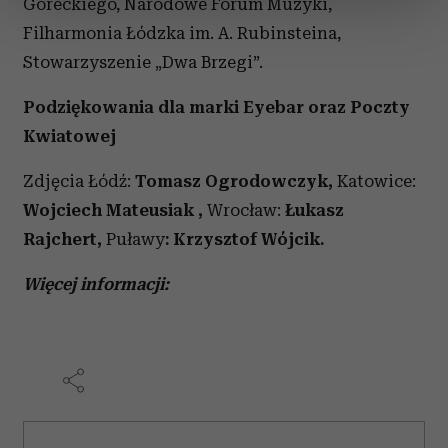
Góreckiego, Narodowe Forum Muzyki,
sekcji szczegółów
. W Deklaracji plików cookie możesz
zmienić lub wycofać swoją zgodę w dowolnej chwili.
Filharmonia Łódzka im. A. Rubinsteina,
Stowarzyszenie „Dwa Brzegi”.
Wykorzystujemy pliki cookie do spersonalizowania treści
i reklam, aby oferować funkcje społecznościowe i
Podziękowania dla marki Eyebar oraz Poczty
analizować ruch w naszej witrynie. Informacje o tym, jak
Kwiatowej
korzystasz z naszej witryny, udostępniamy partnerom
społecznościowym, reklamowym i analitycznym.
Zdjęcia Łódź:
Tomasz Ogrodowczyk,
Katowice:
Partnerzy mogą połączyć te informacje z innymi danymi
Wojciech Mateusiak ,
Wrocław:
Łukasz
otrzymanymi od Ciebie lub uzyskanymi podczas
Rajchert,
Puławy
: Krzysztof Wójcik.
korzystania z ich usług.
Więcej informacji: