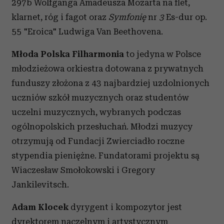
297b Wolfganga Amadeusza Mozarta na flet,
klarnet, róg i fagot oraz
Symfonię
nr
3
Es-dur op.
55 "Eroica" Ludwiga Van Beethovena.
Młoda Polska Filharmonia
to jedyna w Polsce
młodzieżowa orkiestra dotowana z prywatnych
funduszy złożona z 43 najbardziej uzdolnionych
uczniów szkół muzycznych oraz studentów
uczelni muzycznych, wybranych podczas
ogólnopolskich przesłuchań. Młodzi muzycy
otrzymują od Fundacji Zwierciadło roczne
stypendia pieniężne. Fundatorami projektu są
Wiaczesław Smołokowski i Gregory
Jankilevitsch.
Adam Klocek
dyrygent i kompozytor jest
dyrektorem naczelnym i artystycznym