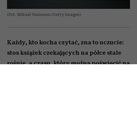
(Fot. Mikael Vaisanen/Getty Images)
Każdy, kto kocha czytać, zna to uczucie:
stos książek czekających na półce stale
rośnie, a czasu, który można poświęcić na
lekturę, ubywa. A przecież obok głośnych
nowości i sezonowych bestsellerów są
jeszcze te tytuły, które od lat wracają w
kolejnych zestawieniach
najważniejszych książek świata. Po które
warto sięgnąć? Zajrzałam do listy
Encyklopedii Britannica i wybrałam z