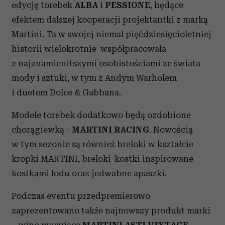
edycję torebek
ALBA
i
PESSIONE
, będące
efektem dalszej kooperacji projektantki z marką
Martini. Ta w swojej niemal pięćdziesięcioletniej
historii wielokrotnie współpracowała
z najznamienitszymi osobistościami ze świata
mody i sztuki, w tym z Andym Warholem
i duetem Dolce & Gabbana.
Modele torebek dodatkowo będą ozdobione
chorągiewką -
MARTINI RACING
. Nowością
w tym sezonie są również breloki w kształcie
kropki MARTINI, breloki-kostki inspirowane
kostkami lodu oraz jedwabne apaszki.
Podczas eventu przedpremierowo
zaprezentowano także najnowszy produkt marki
– wino musujące
MARTINI ASTI VINTAGE
,