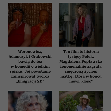
Woronowicz,
Ten film to historia
Adamczyk i Grabowski
tysięcy Polek.
bawią do łez
Magdalena Popławska
w komedii o wielkim
fenomenalnie zagrała
spisku. Jej powstanie
zmęczoną życiem
zainspirował twórca
matkę, która w końcu
„Emigracji XD”
mówi „dość”