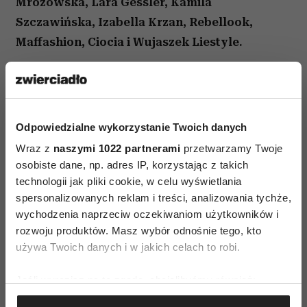
Mrozowska, Lara Gessler, Kamila
Szczawińska, Izabella Krzan, Rebellook,
Maffashion, Ciocia i Wujaszek Liestyle.
Podczas premiery kolekcji torebek „Viva la Vita”
o apetyt gości zadbała Lara Gessler. Wspaniałą
atmosferę i szampańską zabawę przy kieliszku
Odpowiedzialne wykorzystanie Twoich danych
wina musującego ASTI VINTAGE zapewniło
Wraz z
naszymi 1022 partnerami
przetwarzamy Twoje
MARTINI POLSKA.
osobiste dane, np. adres IP, korzystając z takich
technologii jak pliki cookie, w celu wyświetlania
spersonalizowanych reklam i treści, analizowania tychże,
wychodzenia naprzeciw oczekiwaniom użytkowników i
rozwoju produktów. Masz wybór odnośnie tego, kto
używa Twoich danych i w jakich celach to robi.
AUTOPROMOCJA
Jeśli wyrazisz na to zgodę, chcielibyśmy również:
Gromadzić dane dotyczące Twojej lokalizacji