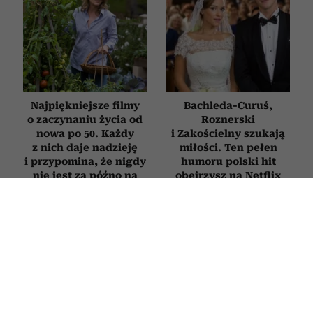
Najpiękniejsze filmy
Bachleda-Curuś,
o zaczynaniu życia od
Roznerski
nowa po 50. Każdy
i Zakościelny szukają
z nich daje nadzieję
miłości. Ten pełen
i przypomina, że nigdy
humoru polski hit
nie jest za późno na
obejrzysz na Netflix
zmianę
FILMY
Kowalczyk, Ogrodnik i Schuchardt
otworzyli sobie drzwi do wielkiej