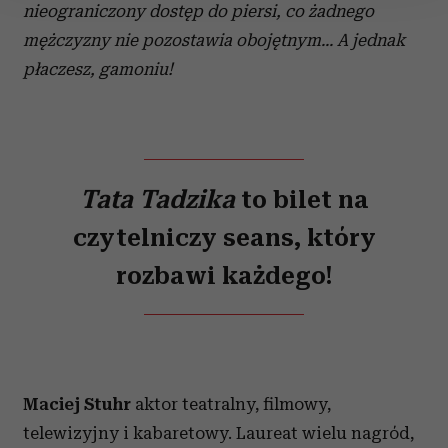
nieograniczony dostęp do piersi, co żadnego
Wykorzystujemy pliki cookie do spersonalizowania treści
mężczyzny nie pozostawia obojętnym... A jednak
i reklam, aby oferować funkcje społecznościowe i
płaczesz,
gamoniu!
analizować ruch w naszej witrynie. Informacje o tym, jak
korzystasz z naszej witryny, udostępniamy partnerom
społecznościowym, reklamowym i analitycznym.
Partnerzy mogą połączyć te informacje z innymi danymi
otrzymanymi od Ciebie lub uzyskanymi podczas
Tata Tadzika
to bilet
na
korzystania z ich usług.
czytelniczy seans, który
rozbawi każdego
!
Maciej Stuhr
aktor teatralny, filmowy,
telewizyjny i kabaretowy. Laureat wielu nagród,