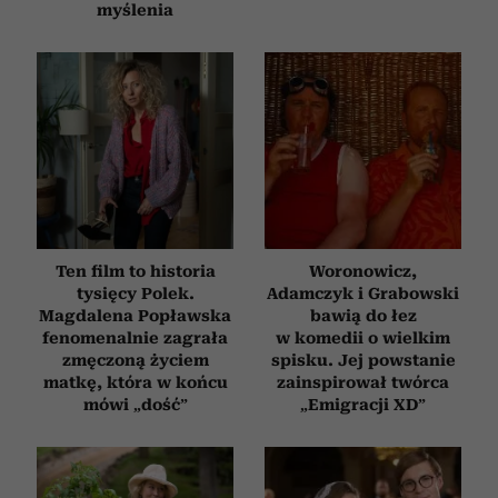
myślenia
Ten film to historia
Woronowicz,
tysięcy Polek.
Adamczyk i Grabowski
Magdalena Popławska
bawią do łez
fenomenalnie zagrała
w komedii o wielkim
zmęczoną życiem
spisku. Jej powstanie
matkę, która w końcu
zainspirował twórca
mówi „dość”
„Emigracji XD”