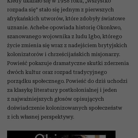
Kiedy ukazało się w 1958 roku, „Wszystko
społecznościowym, reklamowym i analitycznym.
Partnerzy mogą połączyć te informacje z innymi danymi
rozpada się” stało się jednym z pierwszych
otrzymanymi od Ciebie lub uzyskanymi podczas
afrykańskich utworów, które zdobyły światowe
korzystania z ich usług.
uznanie. Achebe opowiada historię Okonkwo,
szanowanego wojownika z ludu Igbo, którego
życie zmienia się wraz z nadejściem brytyjskich
kolonizatorów i chrześcijańskich misjonarzy.
Powieść pokazuje dramatyczne skutki zderzenia
dwóch kultur oraz rozpad tradycyjnego
porządku społecznego. Powieść do dziś uchodzi
za klasykę literatury postkolonialnej i jeden
z najważniejszych głosów opisujących
doświadczenie kolonizowanych społeczeństw
z ich własnej perspektywy.