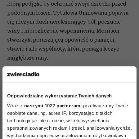
którą podjęła, by ochronić swoje dziecko przed
podobnym losem. Tytułowa Umiłowana pojawia
się niczym duch ucieleśniający ból, poczucie
winy i nierozliczone wspomnienia. Morrison
stworzyła poruszającą opowieść o pamięci,
stracie i sile wspólnoty, która pomaga leczyć
najgłębsze rany.
Odpowiedzialne wykorzystanie Twoich danych
Wraz z
naszymi 1022 partnerami
przetwarzamy Twoje
osobiste dane, np. adres IP, korzystając z takich
technologii jak pliki cookie, w celu wyświetlania
spersonalizowanych reklam i treści, analizowania tychże,
wychodzenia naprzeciw oczekiwaniom użytkowników i