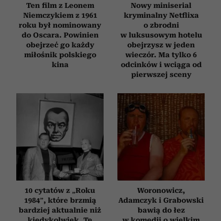
Ten film z Leonem
Nowy miniserial
Niemczykiem z 1961
kryminalny Netflixa
roku był nominowany
o zbrodni
do Oscara. Powinien
w luksusowym hotelu
obejrzeć go każdy
obejrzysz w jeden
miłośnik polskiego
wieczór. Ma tylko 6
kina
odcinków i wciąga od
pierwszej sceny
10 cytatów z „Roku
Woronowicz,
1984”, które brzmią
Adamczyk i Grabowski
bardziej aktualnie niż
bawią do łez
kiedykolwiek. Te
w komedii o wielkim