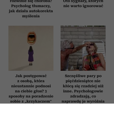
rozwinie się choroba?
Oto sygnały, których
Psycholog tłumaczy,
nie warto ignorować
jak działa autokorekta
myślenia
Jak postępować
Szczęśliwe pary po
z osobą, która
pięćdziesiątce nie
nieustannie podnosi
kłócą się rzadziej niż
na ciebie głos? 3
inne. Psychologowie
sposoby na poradzenie
zdradzają, co
sobie z „krzykaczem”
naprawdę je wyróżnia