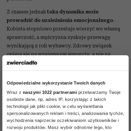
Z czasem jednak
taka dynamika może
prowadzić do uzależnienia emocjonalnego
.
Kobieta stopniowo przestaje wierzyć we własną
sprawczość, a mężczyzna zyskuje przewagę
wynikającą z roli wybawcy. Zdrowy związek
opiera się na wzajemnym wsparciu, a nie na
przekonaniu, że jedna osoba nie poradzi sobie
bez drugiej.
Odpowiedzialne wykorzystanie Twoich danych
Czytaj także:
I wybaw nas od wybawców. Jak
Wraz z
naszymi 1022 partnerami
przetwarzamy Twoje
działa syndrom rycerza na białym koniu
osobiste dane, np. adres IP, korzystając z takich
w relacjach?
technologii jak pliki cookie, w celu wyświetlania
spersonalizowanych reklam i treści, analizowania tychże,
Biznesmen
wychodzenia naprzeciw oczekiwaniom użytkowników i
rozwoju produktów. Masz wybór odnośnie tego, kto
Jest odpowiedzialny, rozsądny i świetnie