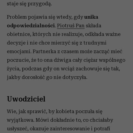
Partnerzy mogą połączyć te informacje z innymi danymi
staje się przygodą.
otrzymanymi od Ciebie lub uzyskanymi podczas
korzystania z ich usług.
Problem pojawia się wtedy, gdy
unika
odpowiedzialności
.
Piotruś Pan
składa
obietnice, których nie realizuje, odkłada ważne
decyzje i nie chce mierzyć się z trudnymi
emocjami. Partnerka z czasem może zacząć mieć
poczucie, że to ona dźwiga cały ciężar wspólnego
życia, podczas gdy on wciąż zachowuje się tak,
jakby dorosłość go nie dotyczyła.
Uwodziciel
Wie, jak sprawić, by kobieta poczuła się
wyjątkowa. Mówi dokładnie to, co chciałaby
usłyszeć, okazuje zainteresowanie i potrafi