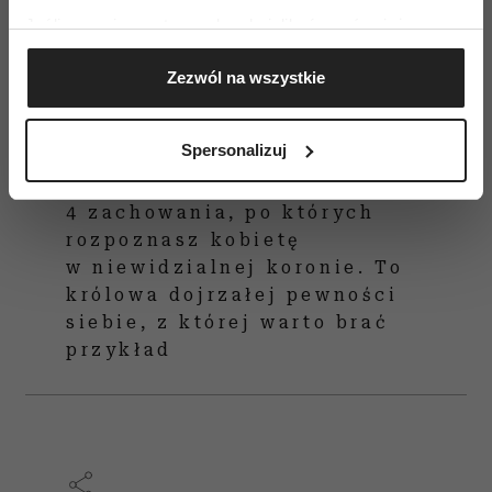
Jeśli wyrazisz na to zgodę, chcielibyśmy również:
Gromadzić dane dotyczące Twojej lokalizacji
Zezwól na wszystkie
geograficznej z dokładnością nawet do kilku metrów
Identyfikować Twoje urządzenie, aktywnie
analizując charakteryzującego je zbiory danych
Spersonalizuj
(fingerprinting, czyli wirtualny odcisk palca)
Dowiedz się więcej odnośnie tego, jak Twoje osobiste
4 zachowania, po których
dane są przetwarzane oraz ustaw własne preferencje w
rozpoznasz kobietę
sekcji szczegółów
. W Deklaracji plików cookie możesz
w niewidzialnej koronie. To
zmienić lub wycofać swoją zgodę w dowolnej chwili.
królowa dojrzałej pewności
siebie, z której warto brać
Wykorzystujemy pliki cookie do spersonalizowania treści
i reklam, aby oferować funkcje społecznościowe i
przykład
analizować ruch w naszej witrynie. Informacje o tym, jak
korzystasz z naszej witryny, udostępniamy partnerom
społecznościowym, reklamowym i analitycznym.
Partnerzy mogą połączyć te informacje z innymi danymi
otrzymanymi od Ciebie lub uzyskanymi podczas