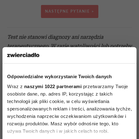
NASTĘPNE PYTANIE >
Test nie stanowi diagnozy ani narzędzia
terapeutycznego. W razie wątpliwości lub potrzeby
wsparcia skonsultuj się z ekspertem, np.
psychoterapeutą.
Odpowiedzialne wykorzystanie Twoich danych
Czytaj także
Wraz z
naszymi 1022 partnerami
przetwarzamy Twoje
osobiste dane, np. adres IP, korzystając z takich
technologii jak pliki cookie, w celu wyświetlania
spersonalizowanych reklam i treści, analizowania tychże,
wychodzenia naprzeciw oczekiwaniom użytkowników i
rozwoju produktów. Masz wybór odnośnie tego, kto
używa Twoich danych i w jakich celach to robi.