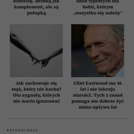
kontrolę. Brzmią jak
zdań typowych dla
komplement, ale są
ludzi, którym
pułapką
„wszystko się należy”
Jak zachowuje się
Clint Eastwood ma 96
mąż, który nie kocha?
lat i nie lukruje
Oto sygnały, których
starości. Tych 5 zasad
nie warto ignorować
pomaga mu dobrze żyć
mimo upływu lat
PSYCHOLOGIA