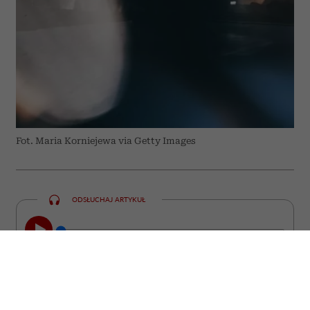
Fot. Maria Korniejewa via Getty Images
ODSŁUCHAJ ARTYKUŁ
00:00
23:22