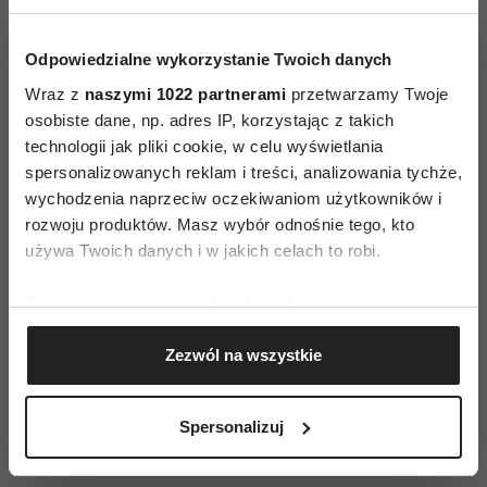
Odpowiedzialne wykorzystanie Twoich danych
Wraz z
naszymi 1022 partnerami
przetwarzamy Twoje
osobiste dane, np. adres IP, korzystając z takich
technologii jak pliki cookie, w celu wyświetlania
spersonalizowanych reklam i treści, analizowania tychże,
wychodzenia naprzeciw oczekiwaniom użytkowników i
rozwoju produktów. Masz wybór odnośnie tego, kto
używa Twoich danych i w jakich celach to robi.
Jeśli wyrazisz na to zgodę, chcielibyśmy również:
Gromadzić dane dotyczące Twojej lokalizacji
Zezwól na wszystkie
geograficznej z dokładnością nawet do kilku metrów
Identyfikować Twoje urządzenie, aktywnie
Sharon Stone: „W tym roku chcę
analizując charakteryzującego je zbiory danych
Spersonalizuj
się zakochać – tak na 100
(fingerprinting, czyli wirtualny odcisk palca)
procent”
Dowiedz się więcej odnośnie tego, jak Twoje osobiste