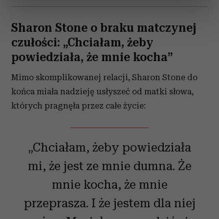
dane są przetwarzane oraz ustaw własne preferencje w
sekcji szczegółów
. W Deklaracji plików cookie możesz
Sharon Stone o braku matczynej
zmienić lub wycofać swoją zgodę w dowolnej chwili.
czułości: „Chciałam, żeby
Wykorzystujemy pliki cookie do spersonalizowania treści
powiedziała, że mnie kocha”
i reklam, aby oferować funkcje społecznościowe i
analizować ruch w naszej witrynie. Informacje o tym, jak
Mimo skomplikowanej relacji, Sharon Stone do
korzystasz z naszej witryny, udostępniamy partnerom
końca miała nadzieję usłyszeć od matki słowa,
społecznościowym, reklamowym i analitycznym.
których pragnęła przez całe życie:
Partnerzy mogą połączyć te informacje z innymi danymi
otrzymanymi od Ciebie lub uzyskanymi podczas
korzystania z ich usług.
„Chciałam, żeby powiedziała
mi, że jest ze mnie dumna. Że
mnie kocha, że mnie
przeprasza. I że jestem dla niej