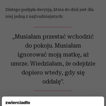
Dlatego podjęła decyzję, która do dziś jest dla
niej jedną z najtrudniejszych:
„Musiałam przestać wchodzić
do pokoju. Musiałam
ignorować moją matkę, aż
umrze. Wiedziałam, że odejdzie
dopiero wtedy, gdy się
oddalę”.
Czytaj także