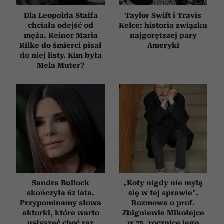
Dla Leopolda Staffa
Taylor Swift i Travis
chciała odejść od
Kelce: historia związku
męża. Reiner Maria
najgorętszej pary
Rilke do śmierci pisał
Ameryki
do niej listy. Kim była
Mela Muter?
Sandra Bullock
„Koty nigdy nie mylą
skończyła 62 lata.
się w tej sprawie”.
Przypominamy słowa
Rozmowa o prof.
aktorki, które warto
Zbigniewie Mikołejce
usłyszeć choć raz
w 75. rocznicę jego