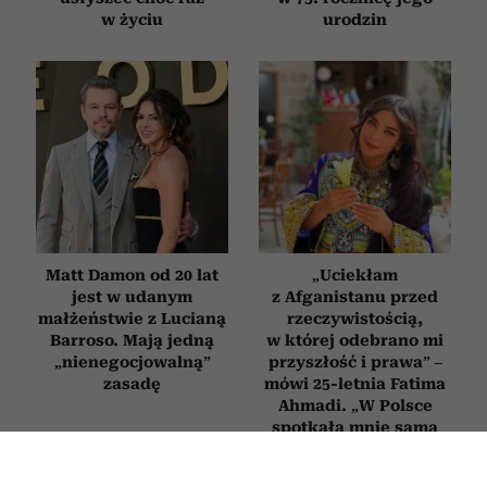
w życiu
urodzin
Matt Damon od 20 lat
„Uciekłam
jest w udanym
z Afganistanu przed
małżeństwie z Lucianą
rzeczywistością,
Barroso. Mają jedną
w której odebrano mi
„nienegocjowalną”
przyszłość i prawa” –
zasadę
mówi 25-letnia Fatima
Ahmadi. „W Polsce
spotkała mnie sama
życzliwość”