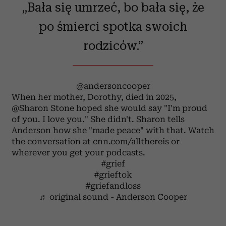
„Bała się umrzeć, bo bała się, że
po śmierci spotka swoich
rodziców.”
@andersoncooper
When her mother, Dorothy, died in 2025,
@Sharon Stone hoped she would say "I'm proud
of you. I love you." She didn't. Sharon tells
Anderson how she "made peace" with that. Watch
the conversation at cnn.com/allthereis or
wherever you get your podcasts.
#grief
#grieftok
#griefandloss
♬ original sound - Anderson Cooper