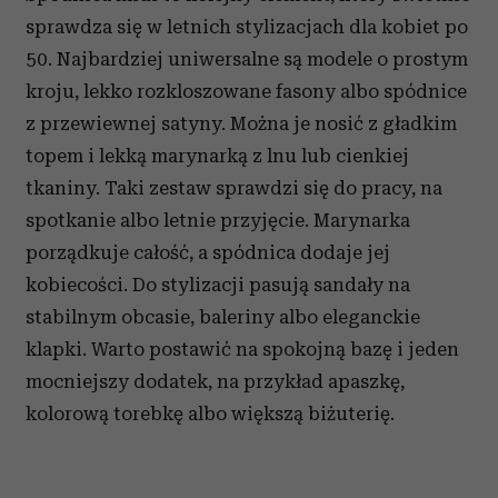
Partnerzy mogą połączyć te informacje z innymi danymi
sprawdza się w letnich stylizacjach dla kobiet po
otrzymanymi od Ciebie lub uzyskanymi podczas
50. Najbardziej uniwersalne są modele o prostym
korzystania z ich usług.
kroju, lekko rozkloszowane fasony albo spódnice
z przewiewnej satyny. Można je nosić z gładkim
topem i lekką marynarką z lnu lub cienkiej
tkaniny. Taki zestaw sprawdzi się do pracy, na
spotkanie albo letnie przyjęcie. Marynarka
porządkuje całość, a spódnica dodaje jej
kobiecości. Do stylizacji pasują sandały na
stabilnym obcasie, baleriny albo eleganckie
klapki. Warto postawić na spokojną bazę i jeden
mocniejszy dodatek, na przykład apaszkę,
kolorową torebkę albo większą biżuterię.