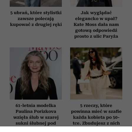
5 ubrań, które stylistki
Jak wyglądać
zawsze polecają
elegancko w upał?
kupować z drugiej ręki
Kate Moss dała nam
gotową odpowiedź
prosto z ulic Paryża
61-letnia modelka
5 rzeczy, które
Paulina Porizkova
powinna mieć w szafie
wzięła ślub w szarej
każda kobieta po 50-
sukni ślubnej pod
tce. Zbudujesz z nich
kolor siwych włosów
dziesiątki stylizacji