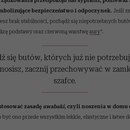
rządkowania przedpokoju lub sypialni, ponieważ 
ymbolizujące bezpieczeństwo i odpoczynek.
Jeśli z
jesz brak stabilności, pozbądź się niepotrzebnych but
akrę podstawy oraz czerwoną warstwę
aury
”.
 się butów, których już nie potrzebuj
 nosisz, zacznij przechowywać w zamk
szafce.
 stosować zasadę
uwabaki
, czyli noszenia w domu
być ono przede wszystkim lekkie, elastyczne i łatwe d