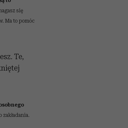
są to
magasz się
ów. Ma to pomóc
esz. Te,
niętej
 osobnego
o zakładania.