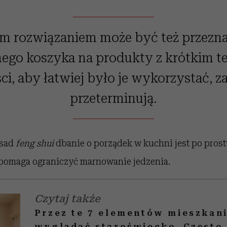
m rozwiązaniem może być też przezna
nego koszyka na produkty z krótkim 
i, aby łatwiej było je wykorzystać, z
przeterminują.
asad
feng shui
dbanie o porządek w kuchni jest po pro
pomaga ograniczyć marnowanie jedzenia.
Czytaj także
Przez te 7 elementów mieszkan
wyglądać staroświecko. Często