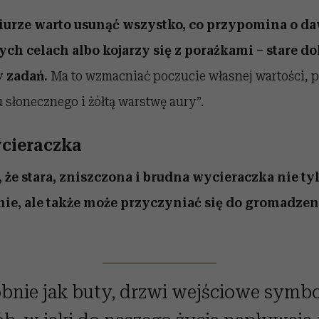
rze warto usunąć wszystko, co przypomina o d
ch celach albo kojarzy się z porażkami – stare d
y zadań.
Ma to wzmacniać poczucie własnej wartości, 
u słonecznego i żółtą warstwę aury”.
ycieraczka
 że stara, zniszczona i brudna wycieraczka nie tyl
ie, ale także może przyczyniać się do gromadze
bnie jak buty, drzwi wejściowe symbo