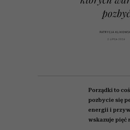
kwestie, o których wc
kawę z Kasią Miller”, s.
girls”
boimy się mówić
odc. 7]
pozby
PATRYCJA KLIKOWS
2 LIPCA 2026
Porządki to coś
pozbycie się p
energii i przy
wskazuje pięć 