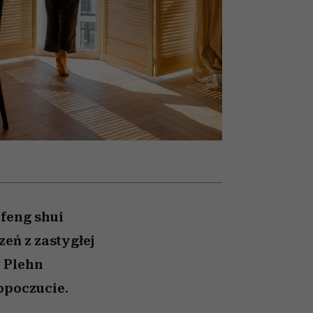
nił
relację z pieniędzmi
sposoby
ane
zonu
 feng shui
eń z zastygłej
e Plehn
opoczucie.