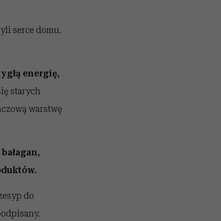
yli serce domu.
ygłą energię,
ię starych
ańczową warstwę
 bałagan,
oduktów.
rzesyp do
podpisany.