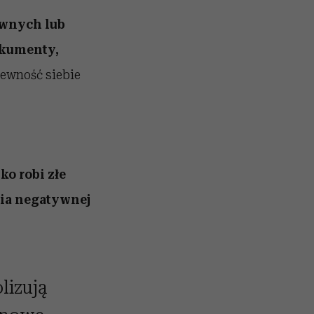
awnych lub
okumenty,
pewność siebie
ko robi złe
nia negatywnej
lizują