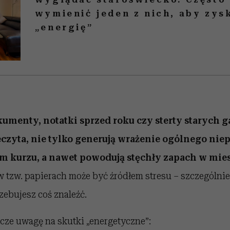
wymienić jeden z nich, aby zys
„energię”
menty, notatki sprzed roku czy sterty starych g
zeczyta, nie tylko generują wrażenie ogólnego niep
em kurzu, a nawet powodują stęchły zapach w mie
 tzw. papierach może być źródłem stresu – szczególnie
rzebujesz coś znaleźć.
cze uwagę na skutki „energetyczne”: