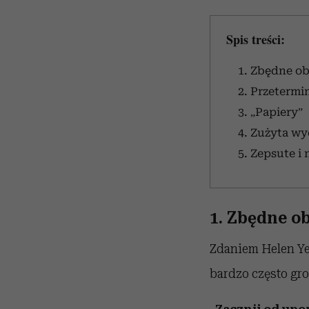
Spis treści:
1. Zbędne o
2. Przeterm
3. „Papiery”
4. Zużyta wy
5. Zepsute i
1. Zbędne o
Zdaniem Helen Y
bardzo często gr