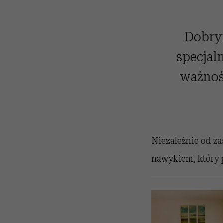
Dobry
specjal
ważnośc
Niezależnie od z
nawykiem, który 