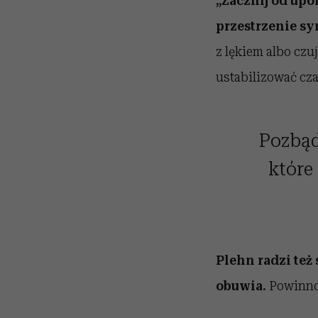
„Zacznij od upo
przestrzenie s
z lękiem albo czu
ustabilizować cz
Pozbądź
które
Plehn radzi też
obuwia.
Powinno 