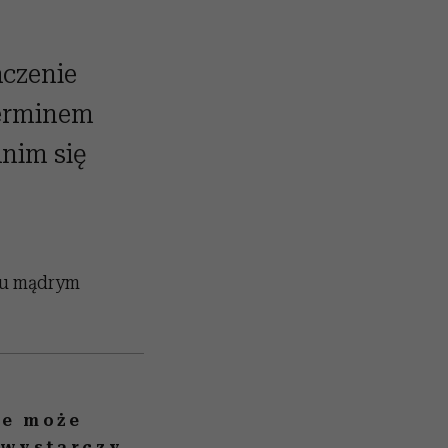
czenie
terminem
anim się
stu mądrym
ie może
 wystarczy