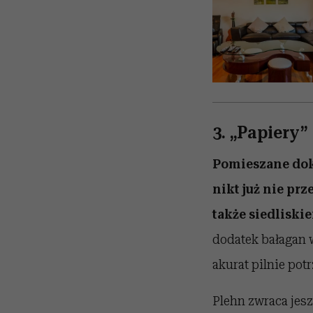
3. „Papiery”
Pomieszane doku
nikt już nie pr
także siedliski
dodatek bałagan w
akurat pilnie pot
Plehn zwraca jesz