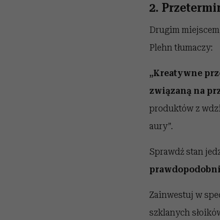
2. Przeterm
Drugim miejscem, 
Plehn tłumaczy:
„Kreatywne prze
związaną na pr
produktów z wdzi
aury”.
Sprawdź stan jed
prawdopodobni
Zainwestuj w spec
szklanych słoików