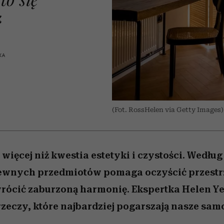
iąż
 5,
skutki dla związku i dla
Miller s. 5, odc. 6]
skuteczne
Raport Lyst ujaw
partnerki
najbardziej pożąd
ć
ubrania i marki se
KA
(Fot. RossHelen via Getty Images)
 więcej niż kwestia estetyki i czystości. Według
ewnych przedmiotów pomaga oczyścić przestrz
wrócić zaburzoną harmonię. Ekspertka Helen Y
rzeczy, które najbardziej pogarszają nasze sam