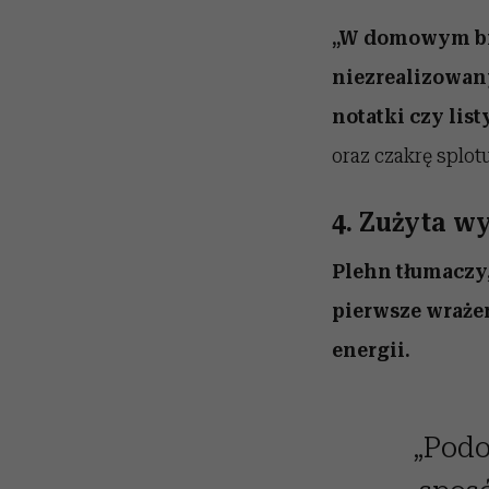
„W domowym biu
niezrealizowany
notatki czy list
oraz czakrę splot
4. Zużyta w
Plehn tłumaczy,
pierwsze wrażen
energii.
„Podo