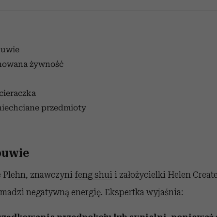
buwie
inowana żywność
cieraczka
 niechciane przedmioty
buwie
e Plehn, znawczyni
feng shui
i założycielki Helen Creat
omadzi negatywną energię. Ekspertka wyjaśnia: