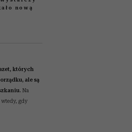
kało nową
azet, których
orządku, ale są
szkaniu.
Na
 wtedy, gdy