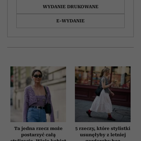
WYDANIE DRUKOWANE
E-WYDANIE
Ta jedna rzecz może
5 rzeczy, które stylistki
postarzyć całą
usunęłyby z letniej
stylizację. Wiele kobiet
garderoby bez