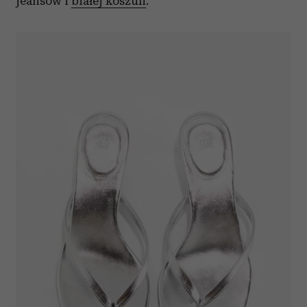
jeansów i
białej koszuli
.