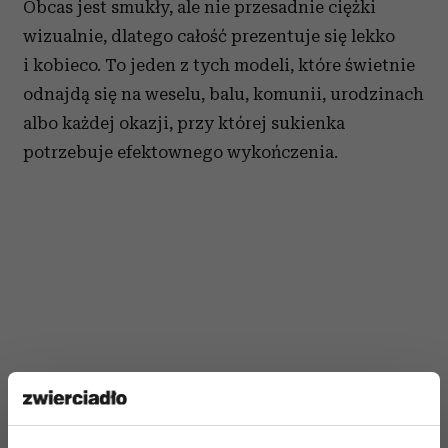
Obcas jest smukły, ale nie przesadnie ciężki
wizualnie, dlatego całość prezentuje się lekko
i kobieco. To jeden z tych modeli, które świetnie
odnajdą się na weselu, balu, komunii, urodzinach
albo każdej okazji, przy której sukienka
potrzebuje efektownego wykończenia.