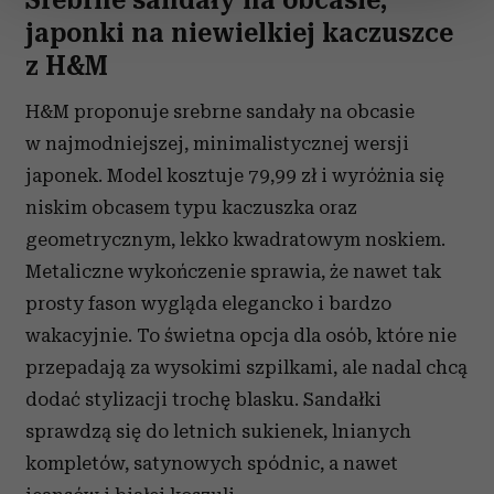
Srebrne sandały na obcasie,
zmienić lub wycofać swoją zgodę w dowolnej chwili.
japonki na niewielkiej kaczuszce
z H&M
Wykorzystujemy pliki cookie do spersonalizowania treści
i reklam, aby oferować funkcje społecznościowe i
H&M proponuje srebrne sandały na obcasie
analizować ruch w naszej witrynie. Informacje o tym, jak
w najmodniejszej, minimalistycznej wersji
korzystasz z naszej witryny, udostępniamy partnerom
japonek. Model kosztuje 79,99 zł i wyróżnia się
społecznościowym, reklamowym i analitycznym.
Partnerzy mogą połączyć te informacje z innymi danymi
niskim obcasem typu kaczuszka oraz
otrzymanymi od Ciebie lub uzyskanymi podczas
geometrycznym, lekko kwadratowym noskiem.
korzystania z ich usług.
Metaliczne wykończenie sprawia, że nawet tak
prosty fason wygląda elegancko i bardzo
wakacyjnie. To świetna opcja dla osób, które nie
przepadają za wysokimi szpilkami, ale nadal chcą
dodać stylizacji trochę blasku. Sandałki
sprawdzą się do letnich sukienek, lnianych
kompletów, satynowych spódnic, a nawet