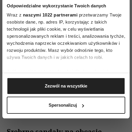
Odpowiedzialne wykorzystanie Twoich danych
Wraz z
naszymi 1022 partnerami
przetwarzamy Twoje
osobiste dane, np. adres IP, korzystając z takich
technologii jak pliki cookie, w celu wyświetlania
spersonalizowanych reklam i treści, analizowania tychże,
wychodzenia naprzeciw oczekiwaniom użytkowników i
rozwoju produktów. Masz wybór odnośnie tego, kto
używa Twoich danych i w jakich celach to robi.
Jeśli wyrazisz na to zgodę, chcielibyśmy również:
Gromadzić dane dotyczące Twojej lokalizacji
Zezwól na wszystkie
geograficznej z dokładnością nawet do kilku metrów
Identyfikować Twoje urządzenie, aktywnie
analizując charakteryzującego je zbiory danych
Spersonalizuj
(fingerprinting, czyli wirtualny odcisk palca)
mat. prasowe
Dowiedz się więcej odnośnie tego, jak Twoje osobiste
dane są przetwarzane oraz ustaw własne preferencje w
sekcji szczegółów
. W Deklaracji plików cookie możesz