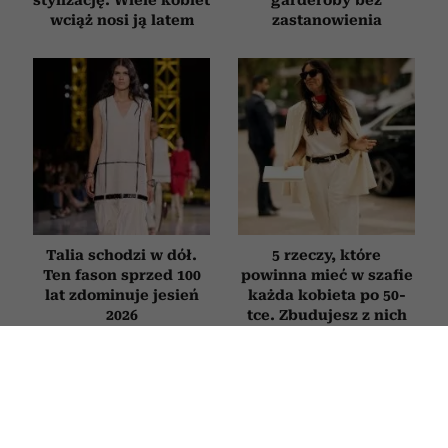
wciąż nosi ją latem
zastanowienia
Talia schodzi w dół.
5 rzeczy, które
Ten fason sprzed 100
powinna mieć w szafie
lat zdominuje jesień
każda kobieta po 50-
2026
tce. Zbudujesz z nich
dziesiątki stylizacji