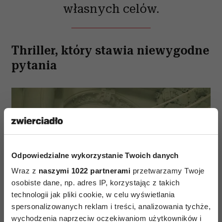
własnych celów.
Thriller, który stawia niewygodne
pytania
Odpowiedzialne wykorzystanie Twoich danych
Wraz z
naszymi 1022 partnerami
przetwarzamy Twoje
osobiste dane, np. adres IP, korzystając z takich
technologii jak pliki cookie, w celu wyświetlania
(Fot. Materiały prasowe)
spersonalizowanych reklam i treści, analizowania tychże,
wychodzenia naprzeciw oczekiwaniom użytkowników i
Film w reżyserii Jana Komasy miał premierę