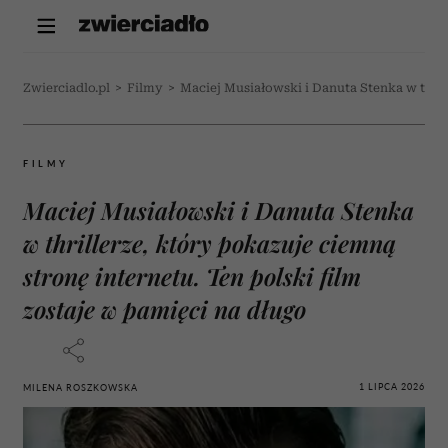
Zwierciadlo.pl
>
Filmy
>
Maciej Musiałowski i Danuta Stenka w thrill
FILMY
Maciej Musiałowski i Danuta Stenka
w thrillerze, który pokazuje ciemną
stronę internetu. Ten polski film
zostaje w pamięci na długo
1 LIPCA 2026
MILENA ROSZKOWSKA