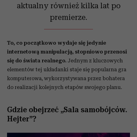
społecznościowym, reklamowym i analitycznym.
aktualny również kilka lat po
Partnerzy mogą połączyć te informacje z innymi danymi
premierze.
otrzymanymi od Ciebie lub uzyskanymi podczas
korzystania z ich usług.
To, co początkowo wydaje się jedynie
internetową manipulacją, stopniowo przenosi
się do świata realnego.
Jednym z kluczowych
elementów tej układanki staje się popularna gra
komputerowa, wykorzystywana przez bohatera
do realizacji kolejnych etapów swojego planu.
Gdzie obejrzeć „Sala samobójców.
Hejter”?