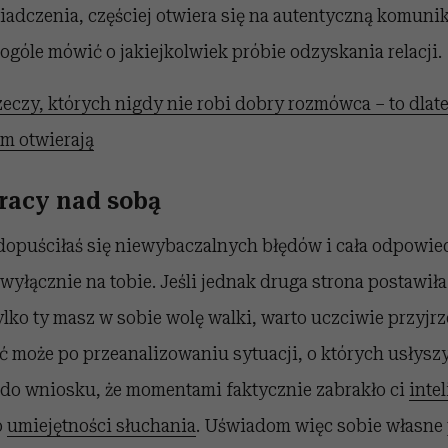
adczenia, częściej otwiera się na autentyczną komunik
ogóle mówić o jakiejkolwiek próbie odzyskania relacji.
zeczy, których nigdy nie robi dobry rozmówca – to dlate
im otwierają
pracy nad sobą
 dopuściłaś się niewybaczalnych błędów i cała odpowie
yłącznie na tobie. Jeśli jednak druga strona postawiła
 tylko ty masz w sobie wolę walki, warto uczciwie przyjr
 może po przeanalizowaniu sytuacji, o których usłyszy
z do wniosku, że momentami faktycznie zabrakło ci
intel
o
umiejętności słuchania
. Uświadom więc sobie własne 