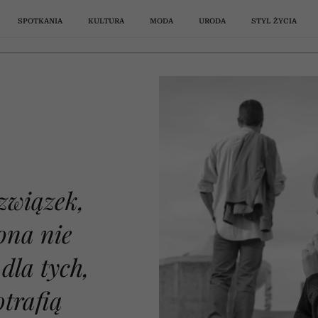
SPOTKANIA
KULTURA
MODA
URODA
STYL ŻYCIA
y druga strona nie chce? 3 porady dla tych, którzy nie potrafią odpuścić
PSYCHOLOGIA
STYL ŻYCIA
SPOTKANIA
PODCASTY
PERFUMY
KSIĄŻKI
WIDEO
MODA
STYL ŻYCI
SPOTKANI
PODCASTY
RELACJE
SERIALE
WŁOSY
WIDEO
MODA
związek,
owie
„Testosteron spada o 2%
„Ludzie nie wiedzą, 
. Co
rocznie już u
zaczyna się ciąża”. 
ona nie
a po
trzydziestolatków”. Jakie
Tadeusz Oleszczuk 
wę z
objawy oprócz tzw. triady
mity dotyczące płodn
dla tych,
res?
 po
 Te
li
ie
go
6 uwodzicielskich perfum na
W 2027 roku wystąpi na PGE
Nie wiesz, co teraz czytać?
Jak przerabiać toksyczne
Gwiazda „Plotkary” Kelly
Posadź je teraz, a jesienią
Psycholożka koloru
Aksamit, śnieżna pante
Jak powiedzieć przyja
Kiedy kochasz kogoś,
„Przerwa na kawę z 
Nikt tego nie rozgrz
Mało kto zna ten w
Cienkie włosy od 
7
seksualnej zwiastują
„Jak zdrowie”, odc
fiły
rgan
sisz
się
użo
ża
ty
Odpowiedz na 7 pytań, a my
ogród eksploduje kolorami.
Narodowym. Kim jest Karol
2026 rok. Zagwarantują ci
wskazuje 7 barw, które
Rutherford znalazła
myśli? Kasia Miller:
nie możesz być. 10 cy
serial Netflixa. Jego
Miller”, sezon 5, odc.
déco: tej jesieni bę
że nie lubisz jej par
wyglądają na gęst
Madonna – ikon
andropauzę? | „Jak zdrowie”,
ści,
ych
ze
o.
j
najlepszy minimalistyczny
wybierzemy twoją kolejną
G, o której w Polsce wciąż
drugą randkę... i kolejne
Wymyśliłam 5 kroków
Ekspertka wskazuje 8
najczęściej noszą
ubierać się odważnie.
Zrób to tak, by jej nie
niespełnionej miłości
Fryzjerzy polecają te
bohaterka szuka par
się nie dać toksyc
popkultury, która 
otrafią
odc. 20
ażdy
ata
a i
 na
ty
ia
mówi się zaskakująco mało?
introwertyczki. Wśród nich
[Przerwa na kawę z Kasią
uniform na falę upałów.
najlepszych kwiatów
lekturę
11 największych tren
według znaków zod
przestaje prowok
trafiają w sedn
ludziom?