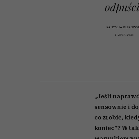
przekraczają swoje gra
powinien znać odpowi
kawę z Kasią Miller”, s.
weterynarz”
odpuśc
w seksie?
odc. 7]
PATRYCJA KLIKOWS
1 LIPCA 2026
„Jeśli naprawdę
sensownie i do
co zrobić, kie
koniec”? W tak
warunkiem wyjś