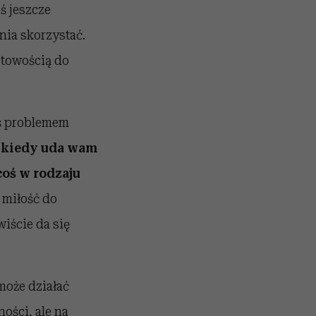
ś jeszcze
nia skorzystać.
otowością do
imś problemem
 kiedy uda wam
oś w rodzaju
 miłość do
iście da się
 może działać
ości, ale na