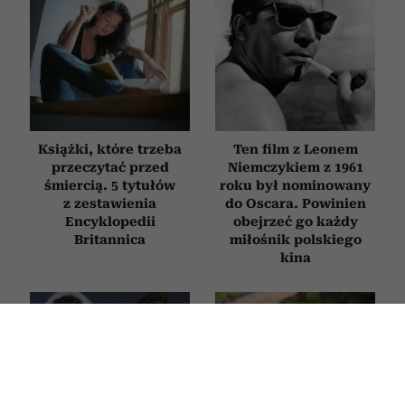
Książki, które trzeba
Ten film z Leonem
przeczytać przed
Niemczykiem z 1961
śmiercią. 5 tytułów
roku był nominowany
z zestawienia
do Oscara. Powinien
Encyklopedii
obejrzeć go każdy
Britannica
miłośnik polskiego
kina