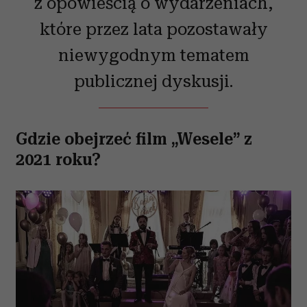
z opowieścią o wydarzeniach,
korzystania z ich usług.
które przez lata pozostawały
niewygodnym tematem
publicznej dyskusji.
Gdzie obejrzeć film „Wesele” z
2021 roku?