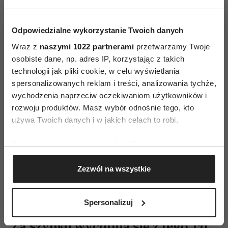
w piątek o 16:59, taki człowiek nie będzie czekał
z roztrząsaniem sprawy do poniedziałku.
Odpowiedzialne wykorzystanie Twoich danych
Jego silna potrzeba poznania sprawi, że będzie
Wraz z
naszymi 1022 partnerami
przetwarzamy Twoje
przedłużał dyskusję i zadręczał
osobiste dane, np. adres IP, korzystając z takich
współpracowników po godzinach. Travers
technologii jak pliki cookie, w celu wyświetlania
spersonalizowanych reklam i treści, analizowania tychże,
porównuje dyskomfort wynikający z niewiedzy
wychodzenia naprzeciw oczekiwaniom użytkowników i
do uporczywego swędzenia. Z tym że w tym
rozwoju produktów. Masz wybór odnośnie tego, kto
wypadku drapanie nic nie da. Żeby domknąć
używa Twoich danych i w jakich celach to robi.
otwarty wątek, bystry umysł będzie po prostu
sprawdzał tropy i intensywnie myślał, ignorując
Jeśli wyrazisz na to zgodę, chcielibyśmy również:
Gromadzić dane dotyczące Twojej lokalizacji
prośby, aby „odłożyć tę sprawę na później”.
Zezwól na wszystkie
geograficznej z dokładnością nawet do kilku metrów
Czytaj także:
9 typów inteligencji. Który z nich
Identyfikować Twoje urządzenie, aktywnie
analizując charakteryzującego je zbiory danych
dominuje u ciebie?
Spersonalizuj
(fingerprinting, czyli wirtualny odcisk palca)
Dowiedz się więcej odnośnie tego, jak Twoje osobiste
Za szybko wycofują się z tego, co