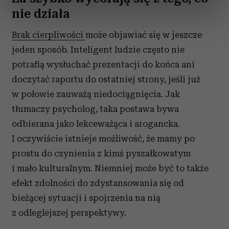
dane są przetwarzane oraz ustaw własne preferencje w
nie działa
sekcji szczegółów
. W Deklaracji plików cookie możesz
zmienić lub wycofać swoją zgodę w dowolnej chwili.
Brak cierpliwości
może objawiać się w jeszcze
jeden sposób. Inteligent ludzie często nie
Wykorzystujemy pliki cookie do spersonalizowania treści
potrafią wysłuchać prezentacji do końca ani
i reklam, aby oferować funkcje społecznościowe i
doczytać raportu do ostatniej strony, jeśli już
analizować ruch w naszej witrynie. Informacje o tym, jak
korzystasz z naszej witryny, udostępniamy partnerom
w połowie zauważą niedociągnięcia. Jak
społecznościowym, reklamowym i analitycznym.
tłumaczy psycholog, taka postawa bywa
Partnerzy mogą połączyć te informacje z innymi danymi
odbierana jako lekceważąca i arogancka.
otrzymanymi od Ciebie lub uzyskanymi podczas
I oczywiście istnieje możliwość, że mamy po
korzystania z ich usług.
prostu do czynienia z kimś pyszałkowatym
i mało kulturalnym. Niemniej może być to także
efekt zdolności do zdystansowania się od
bieżącej sytuacji i spojrzenia na nią
z odleglejszej perspektywy.