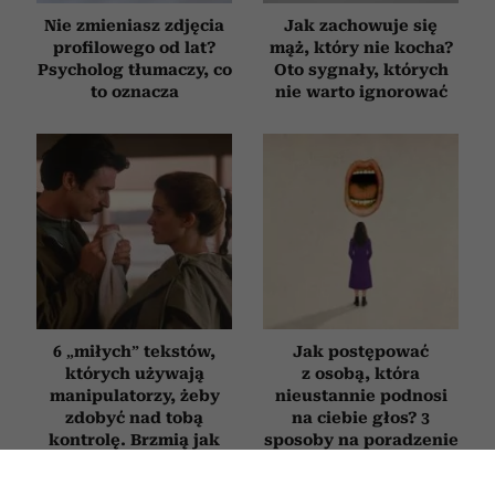
Nie zmieniasz zdjęcia
Jak zachowuje się
profilowego od lat?
mąż, który nie kocha?
Psycholog tłumaczy, co
Oto sygnały, których
to oznacza
nie warto ignorować
6 „miłych” tekstów,
Jak postępować
których używają
z osobą, która
manipulatorzy, żeby
nieustannie podnosi
zdobyć nad tobą
na ciebie głos? 3
kontrolę. Brzmią jak
sposoby na poradzenie
komplement, ale są
sobie z „krzykaczem”
pułapką