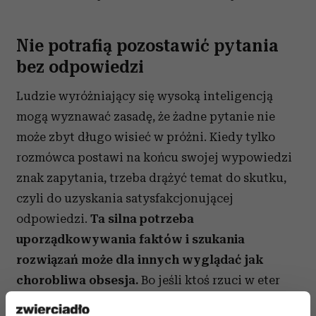
Nie potrafią pozostawić pytania
bez odpowiedzi
Ludzie wyróżniający się wysoką inteligencją
mogą wyznawać zasadę, że żadne pytanie nie
może zbyt długo wisieć w próżni. Kiedy tylko
rozmówca postawi na końcu swojej wypowiedzi
znak zapytania, trzeba drążyć temat do skutku,
czyli do uzyskania satysfakcjonującej
odpowiedzi.
Ta silna potrzeba
uporządkowywania faktów i szukania
rozwiązań może dla innych wyglądać jak
chorobliwa obsesja.
Bo jeśli ktoś rzuci w eter
wątpliwości dotyczące jakiegoś zagadnienia