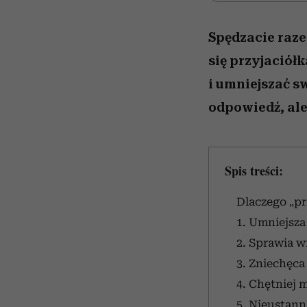
Spędzacie raze
się przyjaciółk
i umniejszać s
odpowiedź, ale 
Spis treści:
Dlaczego „pr
1. Umniejsza
2. Sprawia w
3. Zniechęca 
4. Chętniej 
5. Nieustann