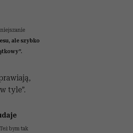
niejszanie
su, ale szybko
ątkowy”.
prawiają,
w tyle”.
udaje
„Też bym tak