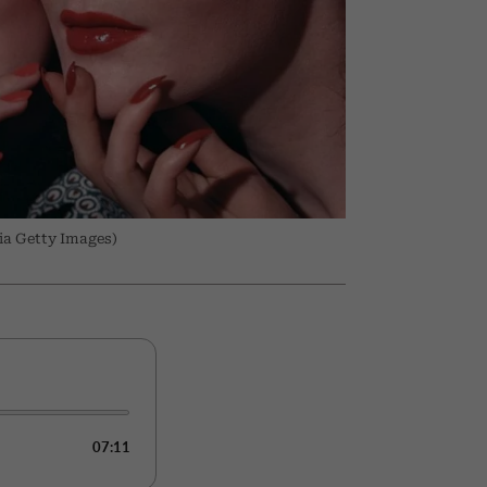
nił
relację z pieniędzmi
ane
zonu
ia Getty Images)
07:11