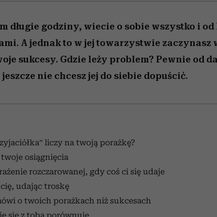
m długie godziny, wiecie o sobie wszystko i od
ami. A jednak to w jej towarzystwie zaczynasz 
woje sukcesy. Gdzie leży problem? Pewnie od 
jeszcze nie chcesz jej do siebie dopuścić.
zyjaciółka” liczy na twoją porażkę?
 twoje osiągnięcia
rażenie rozczarowanej, gdy coś ci się udaje
cię, udając troskę
mówi o twoich porażkach niż sukcesach
ie się z tobą porównuje