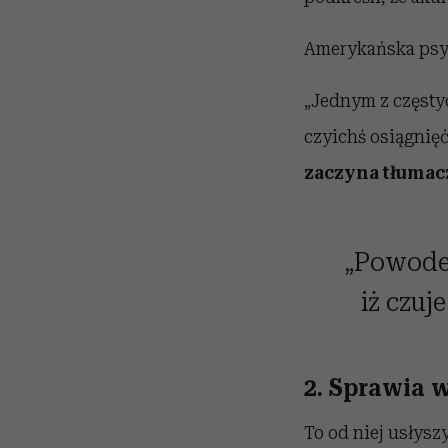
Amerykańska psyc
„Jednym z częsty
czyichś osiągnię
zaczyna tłumacz
„Powodem
iż czuj
2. Sprawia w
To od niej usłyszy