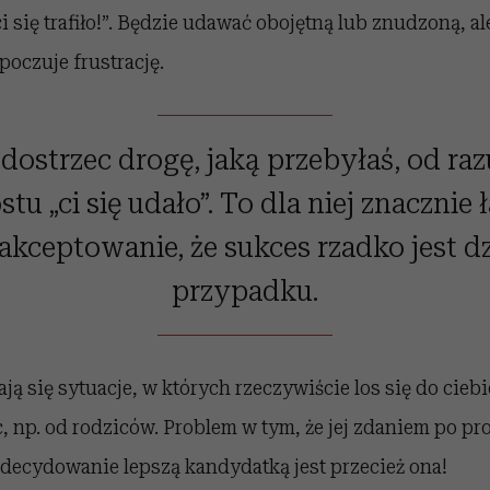
ci się trafiło!”. Będzie udawać obojętną lub znudzoną, al
poczuje frustrację.
dostrzec drogę, jaką przebyłaś, od raz
stu „ci się udało”. To dla niej znacznie 
aakceptowanie, że sukces rzadko jest d
przypadku.
ją się sytuacje, w których rzeczywiście los się do cieb
 np. od rodziców. Problem w tym, że jej zdaniem po pro
 Zdecydowanie lepszą kandydatką jest przecież ona!