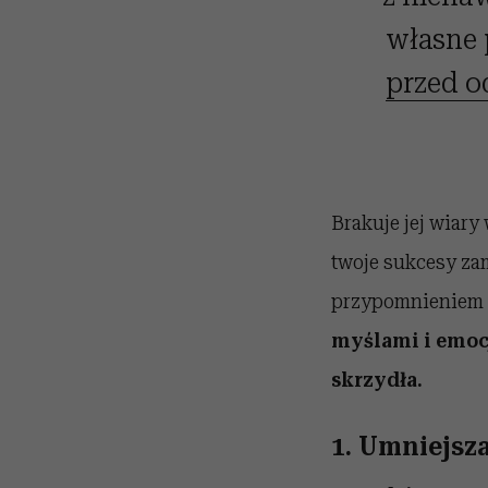
własne
przed o
Brakuje jej wiary
twoje sukcesy zam
przypomnieniem o
myślami i emocj
skrzydła.
1. Umniejsza