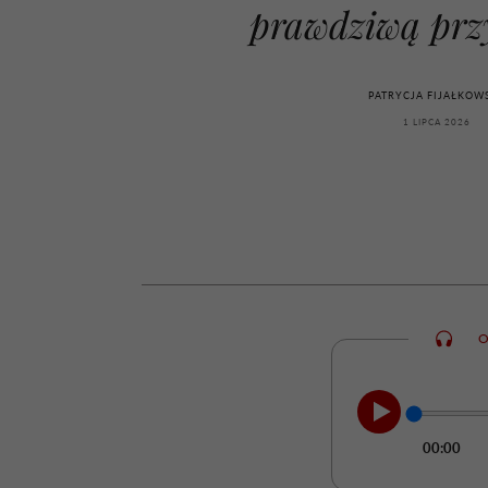
kawę z Kasią Miller”, s.
girls”
prawdziwą prz
odc. 7]
PATRYCJA FIJAŁKOW
1 LIPCA 2026
O
00:00