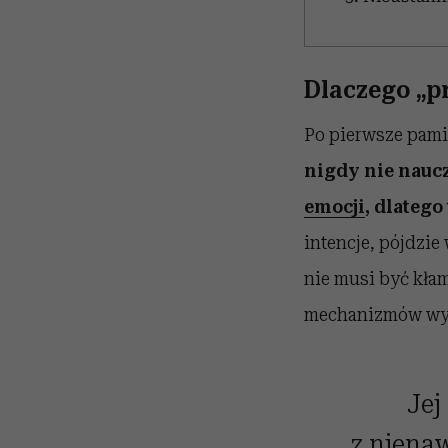
Dlaczego „pr
Po pierwsze pamię
nigdy nie nauc
emocji
, dlatego
intencje, pójdzie
nie musi być kła
mechanizmów wypa
Jej
z nienaw