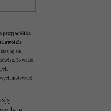
 przyjaciółka
ać swoich
esz jej złe
 mówisz. To wcale
nych
iwych motywacji.
kają
rawdę jej