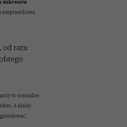
ch sukcesów
 nieprawdziwa
 od razu
dobrego
ranży to normalne
zefem. A kiedy
ogratulować,