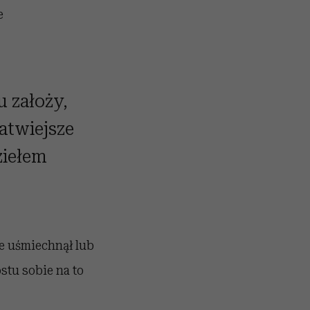
e
u założy,
łatwiejsze
ziełem
ie uśmiechnął lub
stu sobie na to