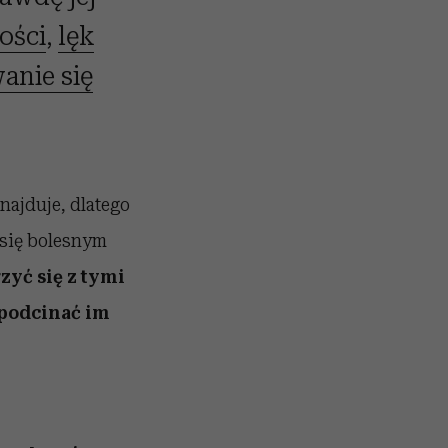
ości
,
lęk
nie się
znajduje, dlatego
 się bolesnym
zyć się z tymi
 podcinać im