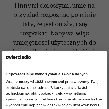
i innymi dorosłymi, umie na
przykład rozpoznać po minie
taty, że jest on zły, i się
rozpłakać. Nabywa więc
umiejętności użytecznych do
komunikacji z innymi ludźmi.
Odpowiedzialne wykorzystanie Twoich danych
Czytaj także
Wraz z
naszymi 1022 partnerami
przetwarzamy Twoje
osobiste dane, np. adres IP, korzystając z takich
technologii jak pliki cookie, w celu wyświetlania
spersonalizowanych reklam i treści, analizowania tychże,
wychodzenia naprzeciw oczekiwaniom użytkowników i