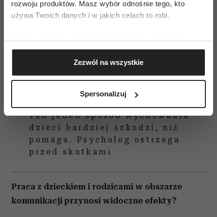
rozwoju produktów. Masz wybór odnośnie tego, kto
używa Twoich danych i w jakich celach to robi.
Jeśli wyrazisz na to zgodę, chcielibyśmy również:
Gromadzić dane dotyczące Twojej lokalizacji
Zezwól na wszystkie
geograficznej z dokładnością nawet do kilku metrów
Identyfikować Twoje urządzenie, aktywnie
analizując charakteryzującego je zbiory danych
Spersonalizuj
(fingerprinting, czyli wirtualny odcisk palca)
Dowiedz się więcej odnośnie tego, jak Twoje osobiste
Ten jeden sposób wychowania
dane są przetwarzane oraz ustaw własne preferencje w
dzieci bardziej szkodzi, niż
sekcji szczegółów
. W Deklaracji plików cookie możesz
pomaga. Psycholog ostrzega
zmienić lub wycofać swoją zgodę w dowolnej chwili.
przed skutkami
Wykorzystujemy pliki cookie do spersonalizowania treści
i reklam, aby oferować funkcje społecznościowe i
Praca z dzieckiem i rodzicami w obszarze
analizować ruch w naszej witrynie. Informacje o tym, jak
komunikacji przynosi widoczne efekty?
korzystasz z naszej witryny, udostępniamy partnerom
społecznościowym, reklamowym i analitycznym.