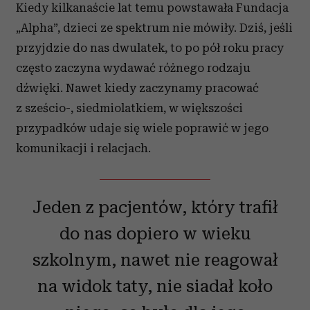
Kiedy kilkanaście lat temu powstawała Fundacja
Partnerzy mogą połączyć te informacje z innymi danymi
„Alpha”, dzieci ze spektrum nie mówiły. Dziś, jeśli
otrzymanymi od Ciebie lub uzyskanymi podczas
przyjdzie do nas dwulatek, to po pół roku pracy
korzystania z ich usług.
często zaczyna wydawać różnego rodzaju
dźwięki. Nawet kiedy zaczynamy pracować
z sześcio-, siedmiolatkiem, w większości
przypadków udaje się wiele poprawić w jego
komunikacji i relacjach.
Jeden z pacjentów, który trafił
do nas dopiero w wieku
szkolnym, nawet nie reagował
na widok taty, nie siadał koło