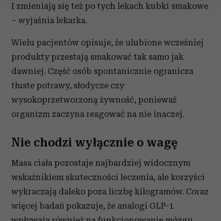
I zmieniają się też po tych lekach kubki smakowe
– wyjaśnia lekarka.
Wykorzystujemy pliki cookie do spersonalizowania treści
i reklam, aby oferować funkcje społecznościowe i
Wielu pacjentów opisuje, że ulubione wcześniej
analizować ruch w naszej witrynie. Informacje o tym, jak
produkty przestają smakować tak samo jak
korzystasz z naszej witryny, udostępniamy partnerom
społecznościowym, reklamowym i analitycznym.
dawniej. Część osób spontanicznie ogranicza
Partnerzy mogą połączyć te informacje z innymi danymi
tłuste potrawy, słodycze czy
otrzymanymi od Ciebie lub uzyskanymi podczas
wysokoprzetworzoną żywność, ponieważ
korzystania z ich usług.
organizm zaczyna reagować na nie inaczej.
Nie chodzi wyłącznie o wagę
Masa ciała pozostaje najbardziej widocznym
wskaźnikiem skuteczności leczenia, ale korzyści
wykraczają daleko poza liczbę kilogramów. Coraz
więcej badań pokazuje, że analogi GLP-1
wpływają również na funkcjonowanie mózgu