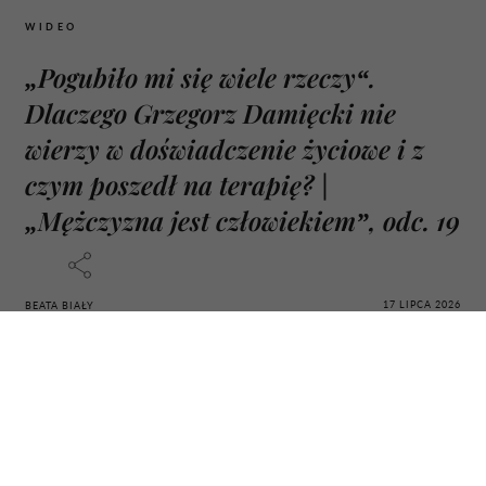
WIDEO
„Pogubiło mi się wiele rzeczy“.
Dlaczego Grzegorz Damięcki nie
wierzy w doświadczenie życiowe i z
czym poszedł na terapię? |
„Mężczyzna jest człowiekiem”, odc. 19
17 LIPCA 2026
BEATA BIAŁY