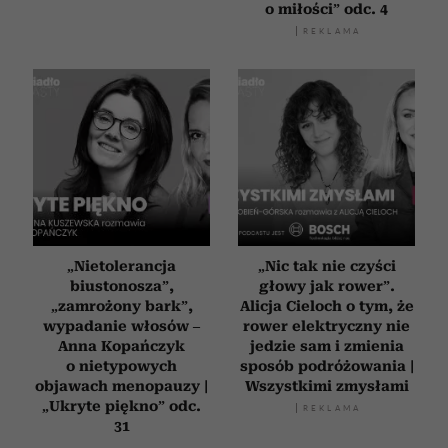
o miłości” odc. 4
„Nietolerancja
„Nic tak nie czyści
biustonosza”,
głowy jak rower”.
„zamrożony bark”,
Alicja Cieloch o tym, że
wypadanie włosów –
rower elektryczny nie
Anna Kopańczyk
jedzie sam i zmienia
o nietypowych
sposób podróżowania |
objawach menopauzy |
Wszystkimi zmysłami
„Ukryte piękno” odc.
31