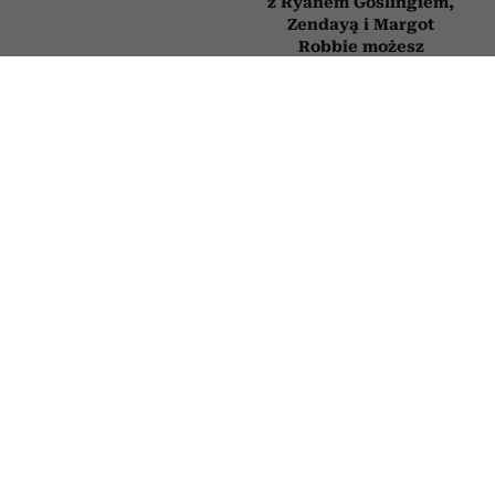
z Ryanem Goslingiem,
Zendayą i Margot
Robbie możesz
obejrzeć już dziś
Książki, które trzeba
Jane Fonda ma 88 lat
przeczytać przed
i mówi, że
śmiercią. 5 tytułów
największego błędu
z zestawienia
większość ludzi
Encyklopedii
dopuszcza się po
Britannica
pięćdziesiątce