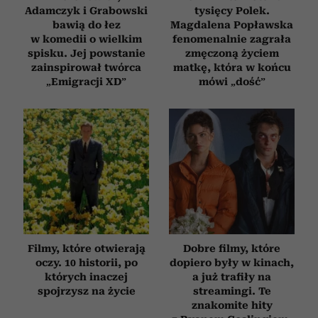
Adamczyk i Grabowski
tysięcy Polek.
bawią do łez
Magdalena Popławska
w komedii o wielkim
fenomenalnie zagrała
spisku. Jej powstanie
zmęczoną życiem
zainspirował twórca
matkę, która w końcu
„Emigracji XD”
mówi „dość”
Filmy, które otwierają
Dobre filmy, które
oczy. 10 historii, po
dopiero były w kinach,
których inaczej
a już trafiły na
spojrzysz na życie
streamingi. Te
znakomite hity