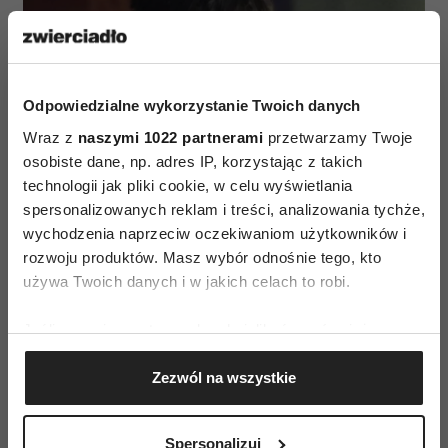
Odpowiedzialne wykorzystanie Twoich danych
Wraz z
naszymi 1022 partnerami
przetwarzamy Twoje
osobiste dane, np. adres IP, korzystając z takich
technologii jak pliki cookie, w celu wyświetlania
spersonalizowanych reklam i treści, analizowania tychże,
wychodzenia naprzeciw oczekiwaniom użytkowników i
rozwoju produktów. Masz wybór odnośnie tego, kto
używa Twoich danych i w jakich celach to robi.
Jeśli wyrazisz na to zgodę, chcielibyśmy również:
Gromadzić dane dotyczące Twojej lokalizacji
(Fot. Materiały prasowe)
Zezwól na wszystkie
geograficznej z dokładnością nawet do kilku metrów
Identyfikować Twoje urządzenie, aktywnie
Gdzie kończy się lojalność?
analizując charakteryzującego je zbiory danych
Spersonalizuj