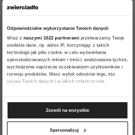
Nankurunaisa
bywa
wymieniane jednym tchem
Odpowiedzialne wykorzystanie Twoich danych
Wraz z
naszymi 1022 partnerami
przetwarzamy Twoje
z hasłami: „nie martw się”,
osobiste dane, np. adres IP, korzystając z takich
„bądź szczęśliwy” czy „co
technologii jak pliki cookie, w celu wyświetlania
spersonalizowanych reklam i treści, analizowania tychże,
będzie, to będzie”.
wychodzenia naprzeciw oczekiwaniom użytkowników i
rozwoju produktów. Masz wybór odnośnie tego, kto
używa Twoich danych i w jakich celach to robi.
Jak tłumaczyła w rozmowie z „Rzeczpospolitą”
Jeśli wyrazisz na to zgodę, chcielibyśmy również:
Nati Ishigaki, Polka mieszkająca na Okinawie – to
Gromadzić dane dotyczące Twojej lokalizacji
podejście do życia nie oznacza biernego
Zezwól na wszystkie
geograficznej z dokładnością nawet do kilku metrów
poddania się losowi, pozostawienia spraw
Identyfikować Twoje urządzenie, aktywnie
własnemu biegowi.
Sprowadza się raczej do
analizując charakteryzującego je zbiory danych
Spersonalizuj
zasady: robimy, co możemy, a rezultatem nie
(fingerprinting, czyli wirtualny odcisk palca)