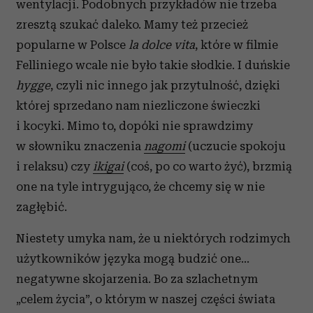
wentylacji. Podobnych przykładów nie trzeba
zresztą szukać daleko. Mamy też przecież
popularne w Polsce
la dolce vita
, które w filmie
Felliniego wcale nie było takie słodkie. I duńskie
hygge
, czyli nic innego jak przytulność, dzięki
której sprzedano nam niezliczone świeczki
i kocyki. Mimo to, dopóki nie sprawdzimy
w słowniku znaczenia
nagomi
(uczucie spokoju
i relaksu) czy
ikigai
(coś, po co warto żyć), brzmią
one na tyle intrygująco, że chcemy się w nie
zagłębić.
Niestety umyka nam, że u niektórych rodzimych
użytkowników języka mogą budzić one...
negatywne skojarzenia. Bo za szlachetnym
„celem życia”, o którym w naszej części świata