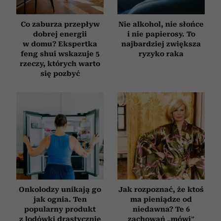
Co zaburza przepływ
Nie alkohol, nie słońce
dobrej energii
i nie papierosy. To
w domu? Ekspertka
najbardziej zwiększa
feng shui wskazuje 5
ryzyko raka
rzeczy, których warto
się pozbyć
Onkolodzy unikają go
Jak rozpoznać, że ktoś
jak ognia. Ten
ma pieniądze od
popularny produkt
niedawna? Te 6
z lodówki drastycznie
zachowań „mówi”