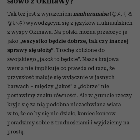
słowo z Okinawy?
Tak też jest z wyrażeniem
nankurunaisa
(なんくる
ないさ) wywodzącym się z języków riukiuańskich
z wyspy Okinawa. Na polski można przełożyć je
jako
„wszystko będzie dobrze, tak czy inaczej
sprawy się ułożą”
. Trochę zbliżone do
swojskiego „jakoś to będzie”. Nasza krajowa
wersja nie implikuje co prawda od razu, że
przyszłość maluje się wyłącznie w jasnych
barwach – między „jakoś” a „dobrze” nie
postawimy znaku równości. Ale w gruncie rzeczy
kryje się za nią podobna niezachwiana wiara
w to, że co by się nie działo, koniec końców
poradzimy sobie z trudnościami i wyjdziemy na
prostą.