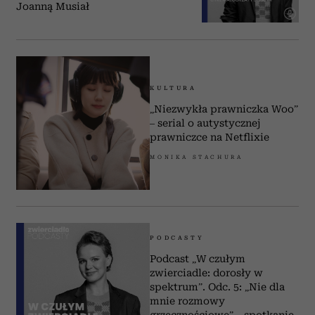
Joanną Musiał
KULTURA
„Niezwykła prawniczka Woo”
– serial o autystycznej
prawniczce na Netflixie
MONIKA STACHURA
PODCASTY
Podcast „W czułym
zwierciadle: dorosły w
spektrum”. Odc. 5: „Nie dla
mnie rozmowy
grzecznościowe” – spotkanie