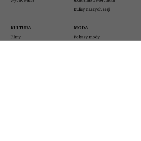
Wychowanie
Akademia Zwierciadła
Kulisy naszych sesji
KULTURA
MODA
Filmy
Pokazy mody
Seriale
Kolekcje
Muzyka
Stylizacje gwiazd
Książki
Trendy
Sztuka
Zakupy
URODA
STYL ŻYCIA
Kosmetyki
Quizy
Pielęgnacja
Psychotesty
Makijaż
Horoskopy
Włosy
Zdrowie
Perfumy
Podróże