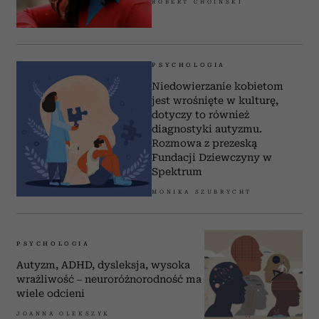
ROBERT CHOIŃSKI
PSYCHOLOGIA
Niedowierzanie kobietom
jest wrośnięte w kulturę,
dotyczy to również
diagnostyki autyzmu.
Rozmowa z prezeską
Fundacji Dziewczyny w
Spektrum
MONIKA SZUBRYCHT
PSYCHOLOGIA
Autyzm, ADHD, dysleksja, wysoka
wrażliwość – neuroróżnorodność ma
wiele odcieni
JOANNA OLEKSZYK