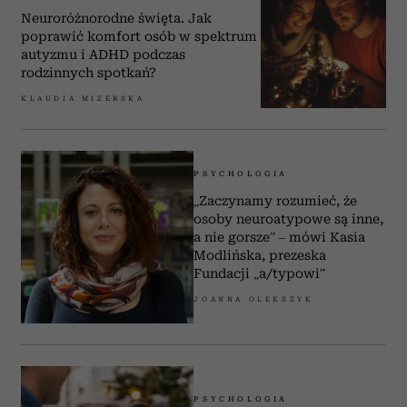
Neuroróżnorodne święta. Jak
poprawić komfort osób w spektrum
autyzmu i ADHD podczas
rodzinnych spotkań?
KLAUDIA MIZERSKA
PSYCHOLOGIA
„Zaczynamy rozumieć, że
osoby neuroatypowe są inne,
a nie gorsze” – mówi Kasia
Modlińska, prezeska
Fundacji „a/typowi”
JOANNA OLEKSZYK
PSYCHOLOGIA