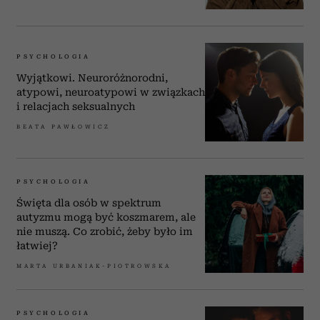
PSYCHOLOGIA
Wyjątkowi. Neuroróżnorodni,
atypowi, neuroatypowi w związkach
i relacjach seksualnych
BEATA PAWŁOWICZ
PSYCHOLOGIA
Święta dla osób w spektrum
autyzmu mogą być koszmarem, ale
nie muszą. Co zrobić, żeby było im
łatwiej?
MARTA URBANIAK-PIOTROWSKA
PSYCHOLOGIA