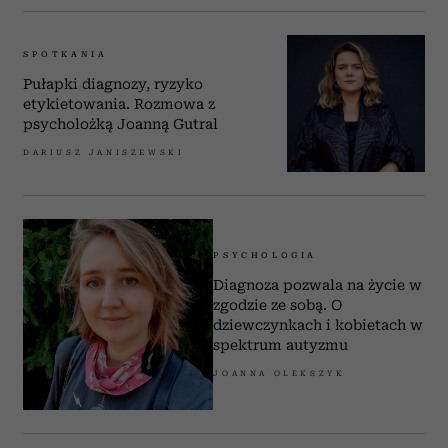
SPOTKANIA
Pułapki diagnozy, ryzyko
etykietowania. Rozmowa z
psycholożką Joanną Gutral
DARIUSZ JANISZEWSKI
PSYCHOLOGIA
Diagnoza pozwala na życie w
zgodzie ze sobą. O
dziewczynkach i kobietach w
spektrum autyzmu
JOANNA OLEKSZYK