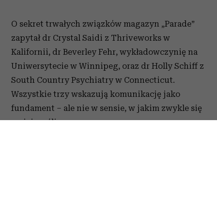
Nie zmieniasz zdjęcia
6 „miłych” tekstów,
profilowego od lat?
których używają
Psycholog tłumaczy, co
manipulatorzy, żeby
to oznacza
zdobyć nad tobą
kontrolę. Brzmią jak
komplement, ale są
pułapką