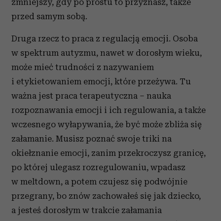
Świetna jest sztuczka, o której wspomniałaś:
pójść do innego pokoju i poczytać encyklopedię,
co cię uspokaja. Oczywiście pod warunkiem że
inni ludzie wiedzą, dlaczego to robisz, a nie
myślą, że jesteś wściekła, zła czy zawiedziona.
Warto zrozumieć, że to, co inni postrzegają jako
najpiękniejsze momenty w roku, dla ciebie jest
bardzo stresujące. I to jest ok. To nie znaczy, że
ma cię nie być na święta, to nie znaczy, że są one
dla ciebie szkodliwe. Oznacza to za to, że właśnie
w ten sposób ich doświadczasz. Stres od razu się
zmniejszy, gdy po prostu to przyznasz, także
przed samym sobą.
Druga rzecz to praca z regulacją emocji. Osoba
w spektrum autyzmu, nawet w dorosłym wieku,