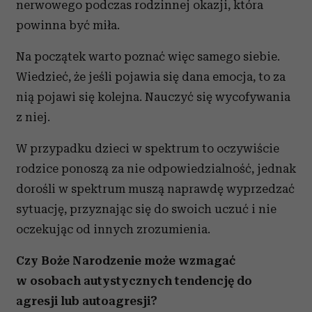
może mieć trudności z nazywaniem
i etykietowaniem emocji, które przeżywa. Tu
ważna jest praca terapeutyczna – nauka
rozpoznawania emocji i ich regulowania, a także
wczesnego wyłapywania, że być może zbliża się
załamanie. Musisz poznać swoje triki na
okiełznanie emocji, zanim przekroczysz granicę,
po której ulegasz rozregulowaniu, wpadasz
w meltdown, a potem czujesz się podwójnie
przegrany, bo znów zachowałeś się jak dziecko,
a jesteś dorosłym w trakcie załamania
nerwowego podczas rodzinnej okazji, która
powinna być miła.
Na początek warto poznać więc samego siebie.
Wiedzieć, że jeśli pojawia się dana emocja, to za