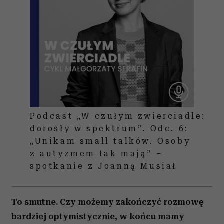
innych lub kierować to do wewnątrz. Często
pracuję z kobietami w spektrum zarówno
autyzmu, jak i ADHD. One w towarzystwie często
zakładają maski, a gdy zostają same, robią sobie
różne rzeczy.
Czytaj także