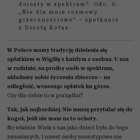
dorosły w spektrum”. Odc. 5:
Wykorzystujemy pliki cookie do spersonalizowania treści
„Nie dla mnie rozmowy
i reklam, aby oferować funkcje społecznościowe i
grzecznościowe” – spotkanie
analizować ruch w naszej witrynie. Informacje o tym, jak
z Dorotą Kotas
korzystasz z naszej witryny, udostępniamy partnerom
społecznościowym, reklamowym i analitycznym.
Partnerzy mogą połączyć te informacje z innymi danymi
W Polsce mamy tradycję dzielenia się
otrzymanymi od Ciebie lub uzyskanymi podczas
opłatkiem w Wigilię z każdym z osobna. U nas
korzystania z ich usług.
w rodzinie, na prośby osób w spektrum,
składamy sobie życzenia zbiorczo – na
odległość, wznosząc opłatek ku górze.
Czy dla ciebie to w porządku?
Tak, jak najbardziej. Nie muszę przytulać się do
kogoś, jeśli nie mam na to ochoty.
No właśnie. Wiele z nas jako dzieci było do tego
zmuszanych. I nawet osoby neurotypowe nie