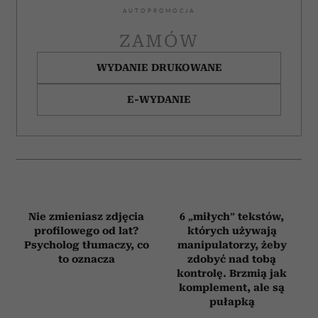
Spektrum autyzmu, ADHD,
mizofonia. „Zawsze czułam, że
jestem inna”
Lotta Borg Skoglund
, dr nauk medycznych,
psychiatra, profesor Karolinska Institutet.
Prowadzi badania na Wydziale Nauk Neurobiologii
Klinicznej. Przedmiotem jej zainteresowania są
ADHD, autyzm i stany współistniejące oraz ich
specyfika związana z płcią.