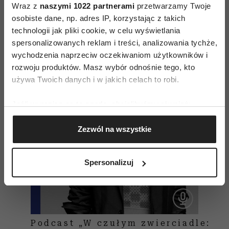
Wraz z
naszymi 1022 partnerami
przetwarzamy Twoje
osobiste dane, np. adres IP, korzystając z takich
Czytaj także
technologii jak pliki cookie, w celu wyświetlania
spersonalizowanych reklam i treści, analizowania tychże,
wychodzenia naprzeciw oczekiwaniom użytkowników i
rozwoju produktów. Masz wybór odnośnie tego, kto
używa Twoich danych i w jakich celach to robi.
Jeśli wyrazisz na to zgodę, chcielibyśmy również:
Gromadzić dane dotyczące Twojej lokalizacji
Zezwól na wszystkie
geograficznej z dokładnością nawet do kilku metrów
Identyfikować Twoje urządzenie, aktywnie
analizując charakteryzującego je zbiory danych
Spersonalizuj
(fingerprinting, czyli wirtualny odcisk palca)
Dowiedz się więcej odnośnie tego, jak Twoje osobiste
dane są przetwarzane oraz ustaw własne preferencje w
sekcji szczegółów
. W Deklaracji plików cookie możesz
zmienić lub wycofać swoją zgodę w dowolnej chwili.
Podcast „W czułym zwierciadle: