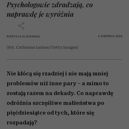
ZAMÓW
WYDANIE DRUKOWANE
E-WYDANIE