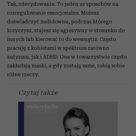
nią pojawi się kolejna. Nauczyć się wycofywania
z niej.
W przypadku dzieci w spektrum to oczywiście
rodzice ponoszą za nie odpowiedzialność, jednak
dorośli w spektrum muszą naprawdę wyprzedzać
sytuację, przyznając się do swoich uczuć i nie
oczekując od innych zrozumienia.
Czy Boże Narodzenie może wzmagać
w osobach autystycznych tendencję do
agresji lub autoagresji?
Tak, zdecydowanie. To jeden ze sposobów na
rozregulowanie emocjonalne. Możesz
doświadczyć meltdownu, podczas którego
krzyczysz, stajesz się agresywny w stosunku do