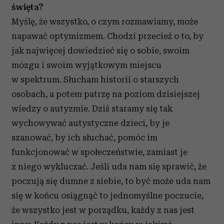
Podcast „W czułym zwierciadle:
dorosły w spektrum”. Odc. 6:
„Unikam small talków. Osoby
z autyzmem tak mają” –
spotkanie z Joanną Musiał
To smutne. Czy możemy zakończyć rozmowę
bardziej optymistycznie, w końcu mamy
święta?
Myślę, że wszystko, o czym rozmawiamy, może
napawać optymizmem. Chodzi przecież o to, by
jak najwięcej dowiedzieć się o sobie, swoim