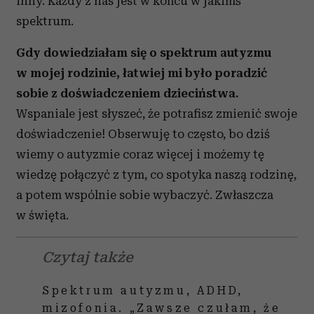
mózgu i swoim wyjątkowym miejscu
w spektrum. Słucham historii o starszych
osobach, a potem patrzę na poziom dzisiejszej
wiedzy o autyzmie. Dziś staramy się tak
wychowywać autystyczne dzieci, by je
szanować, by ich słuchać, pomóc im
funkcjonować w społeczeństwie, zamiast je
z niego wykluczać. Jeśli uda nam się sprawić, że
poczują się dumne z siebie, to być może uda nam
się w końcu osiągnąć to jednomyślne poczucie,
że wszystko jest w porządku, każdy z nas jest
inny. Każdy z nas jest w końcu w jakimś
spektrum.
Gdy dowiedziałam się o spektrum autyzmu
w mojej rodzinie, łatwiej mi było poradzić