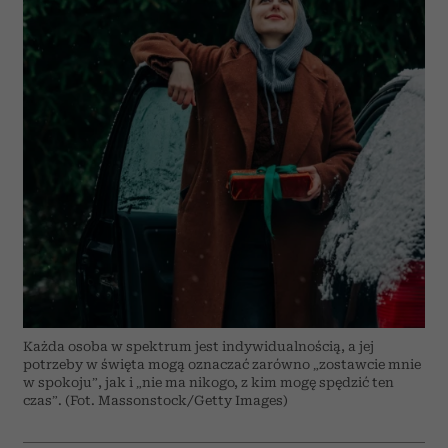
Każda osoba w spektrum jest indywidualnością, a jej
potrzeby w święta mogą oznaczać zarówno „zostawcie mnie
w spokoju”, jak i „nie ma nikogo, z kim mogę spędzić ten
czas”. (Fot. Massonstock/Getty Images)