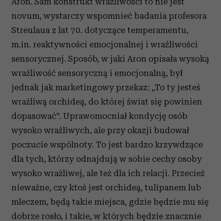
Aron. Sam konstrukt wrażliwości to nie jest
novum, wystarczy wspomnieć badania profesora
Streulaua z lat 70. dotyczące temperamentu,
m.in. reaktywności emocjonalnej i wrażliwości
sensorycznej. Sposób, w jaki Aron opisała wysoką
wrażliwość sensoryczną i emocjonalną, był
jednak jak marketingowy przekaz: „To ty jesteś
wrażliwą orchideą, do której świat się powinien
dopasować”. Uprawomocniał kondycję osób
wysoko wrażliwych, ale przy okazji budował
poczucie wspólnoty. To jest bardzo krzywdzące
dla tych, którzy odnajdują w sobie cechy osoby
wysoko wrażliwej, ale też dla ich relacji. Przecież
nieważne, czy ktoś jest orchideą, tulipanem lub
mleczem, będą takie miejsca, gdzie będzie mu się
dobrze rosło, i takie, w których będzie znacznie