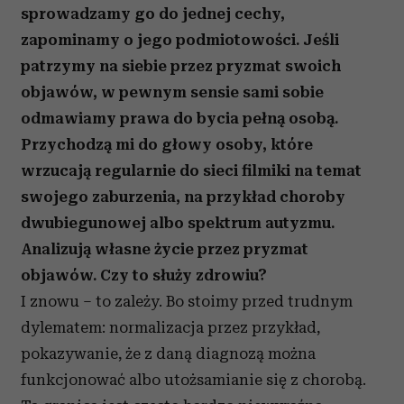
sprowadzamy go do jednej cechy,
Partnerzy mogą połączyć te informacje z innymi danymi
zapominamy o jego podmiotowości. Jeśli
otrzymanymi od Ciebie lub uzyskanymi podczas
korzystania z ich usług.
patrzymy na siebie przez pryzmat swoich
objawów, w pewnym sensie sami sobie
odmawiamy prawa do bycia pełną osobą.
Przychodzą mi do głowy osoby, które
wrzucają regularnie do sieci filmiki na temat
swojego zaburzenia, na przykład choroby
dwubiegunowej albo spektrum autyzmu.
Analizują własne życie przez pryzmat
objawów. Czy to służy zdrowiu?
I znowu – to zależy. Bo stoimy przed trudnym
dylematem: normalizacja przez przykład,
pokazywanie, że z daną diagnozą można
funkcjonować albo utożsamianie się z chorobą.