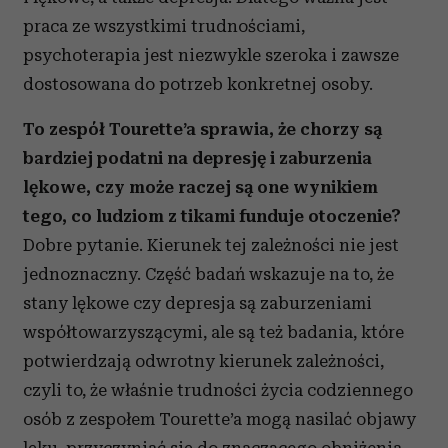
Partnerzy mogą połączyć te informacje z innymi danymi
praca ze wszystkimi trudnościami,
otrzymanymi od Ciebie lub uzyskanymi podczas
psychoterapia jest niezwykle szeroka i zawsze
korzystania z ich usług.
dostosowana do potrzeb konkretnej osoby.
To zespół Tourette’a sprawia, że chorzy są
bardziej podatni na depresję i zaburzenia
lękowe, czy może raczej są one wynikiem
tego, co ludziom z tikami funduje otoczenie?
Dobre pytanie. Kierunek tej zależności nie jest
jednoznaczny. Część badań wskazuje na to, że
stany lękowe czy depresja są zaburzeniami
współtowarzyszącymi, ale są też badania, które
potwierdzają odwrotny kierunek zależności,
czyli to, że właśnie trudności życia codziennego
osób z zespołem Tourette’a mogą nasilać objawy