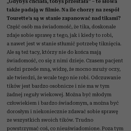
„Gdybyś chciała, tobyś przestała” – te słowa
także padają w filmie. Na ile chorzy na zespół
Tourette’a są w stanie zapanować nad tikami?
Część osób ma świadomość, że tika, doskonale
zdaje sobie sprawę z tego, jak i kiedy to robi,
a nawet jest w stanie stłumić potrzebę tiknięcia.
Ale są też tacy, którzy nie do końca mają
świadomość, co się z nimi dzieje. Czasem pacjent
siedzi przede mną, widzę, że mocno mruży oczy,
ale twierdzi, że wcale tego nie robi. Odczuwanie
tików jest bardzo osobnicze i nie ma w tym
żadnej reguły wiekowej. Można być młodym
człowiekiem i bardzo świadomym, a można być
dorosłym i niekoniecznie zdawać sobie sprawę
ze wszystkich swoich tików. Trudno
powstrzymać coś, co nieuświadomione. Poza tym