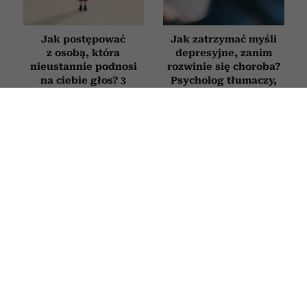
Jak postępować
Jak zatrzymać myśli
z osobą, która
depresyjne, zanim
nieustannie podnosi
rozwinie się choroba?
na ciebie głos? 3
Psycholog tłumaczy,
sposoby na poradzenie
jak działa autokorekta
sobie z „krzykaczem”
myślenia
4 słowa, które sprawią,
Ludzie, którzy mówią
że ludzie zaczną liczyć
te 5 zdań, często
się z twoim zdaniem.
odbierają innym