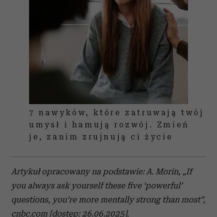
7 nawyków, które zatruwają twój
umysł i hamują rozwój. Zmień
je, zanim zrujnują ci życie
Artykuł opracowany na podstawie: A. Morin, „If
you always ask yourself these five ‘powerful’
questions, you’re more mentally strong than most”,
cnbc.com [dostęp: 26.06.2025].