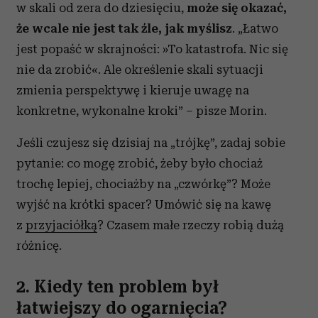
w skali od zera do dziesięciu,
może się okazać,
że wcale nie jest tak źle, jak myślisz
. „Łatwo
jest popaść w skrajności: »To katastrofa. Nic się
nie da zrobić«. Ale określenie skali sytuacji
zmienia perspektywę i kieruje uwagę na
konkretne, wykonalne kroki” – pisze Morin.
Jeśli czujesz się dzisiaj na „trójkę”, zadaj sobie
pytanie: co mogę zrobić, żeby było chociaż
trochę lepiej, chociażby na „czwórkę”? Może
wyjść na krótki spacer? Umówić się na kawę
z
przyjaciółką
? Czasem małe rzeczy robią dużą
różnicę.
2. Kiedy ten problem był
łatwiejszy do ogarnięcia?