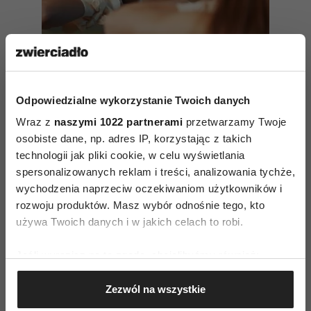
Odpowiedzialne wykorzystanie Twoich danych
Wraz z
naszymi 1022 partnerami
przetwarzamy Twoje
osobiste dane, np. adres IP, korzystając z takich
10 zdań, które silne psychicznie
technologii jak pliki cookie, w celu wyświetlania
osoby wypowiadają każdego dnia
spersonalizowanych reklam i treści, analizowania tychże,
– zdradza autorka jednego
wychodzenia naprzeciw oczekiwaniom użytkowników i
z najpopularniejszych wykładów
rozwoju produktów. Masz wybór odnośnie tego, kto
w historii TEDx
używa Twoich danych i w jakich celach to robi.
Jeśli wyrazisz na to zgodę, chcielibyśmy również:
4. Co powiedziałaby mi teraz
Gromadzić dane dotyczące Twojej lokalizacji
Zezwól na wszystkie
bliska osoba?
geograficznej z dokładnością nawet do kilku metrów
Identyfikować Twoje urządzenie, aktywnie