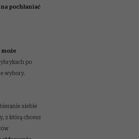
nna pochłaniać
y może
 wybrykach po
je wybory.
ieranie siebie
, z którą chcesz
ców