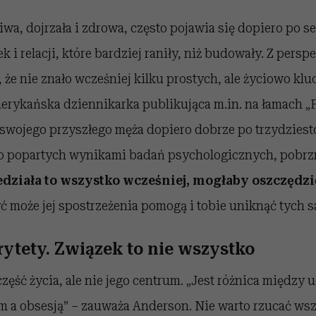
iwa, dojrzała i zdrowa, często pojawia się dopiero po se
 i relacji, które bardziej raniły, niż budowały. Z pers
e, że nie znało wcześniej kilku prostych, ale życiowo kl
erykańska dziennikarka publikująca m.in. na łamach „F
swojego przyszłego męża dopiero dobrze po trzydziestc
sto popartych wynikami badań psychologicznych, pobrzm
działa to wszystko wcześniej, mogłaby oszczędzi
yć może jej spostrzeżenia pomogą i tobie uniknąć tych
orytety. Związek to nie wszystko
część życia, ale nie jego centrum. „Jest różnica między
em a obsesją” – zauważa Anderson. Nie warto rzucać ws