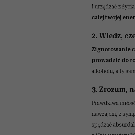
i urządzać z życi
całej twojej ener
2. Wiedz, cz
Zignorowanie cz
prowadzić do r
alkoholu, a ty sa
3. Zrozum, 
Prawdziwa miłość
nawzajem, z sympa
spędzać absurdal