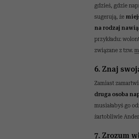
gdzieś, gdzie na
sugerują, że
miej
na rodzaj nawią
przykładu: wolont
związane z tzw.
m
6. Znaj swoj
Zamiast zamartwiać
druga osoba nap
musiałabyś go odr
żartobliwie Ander
7. Zrozum w