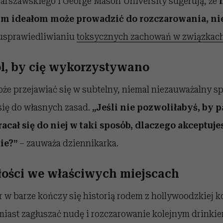
arszawskiego i George Mason University sugerują, że
ym ideałom może prowadzić do rozczarowania, n
 usprawiedliwianiu
toksycznych zachowań w związkac
ól, by cię wykorzystywano
że przejawiać się w subtelny, niemal niezauważalny s
się do własnych zasad.
„Jeśli nie pozwoliłabyś, by p
acał się do niej w taki sposób, dlaczego akceptujes
bie?”
– zauważa dziennikarka.
iłości we właściwych miejscach
 w barze kończy się historią rodem z hollywoodzkiej 
iast zagłuszać nudę i rozczarowanie kolejnym drinkiem