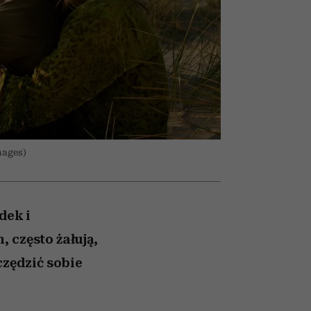
nił
relację z pieniędzmi
ane
zonu
mages)
dek i
 często żałują,
czędzić sobie