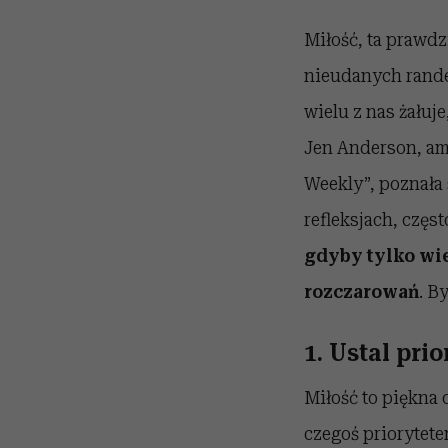
Miłość, ta prawdz
nieudanych randek
wielu z nas żałuj
Jen Anderson, am
Weekly”, poznała 
refleksjach, czę
gdyby tylko wie
rozczarowań
. B
1. Ustal pri
Miłość to piękna 
czegoś priorytet