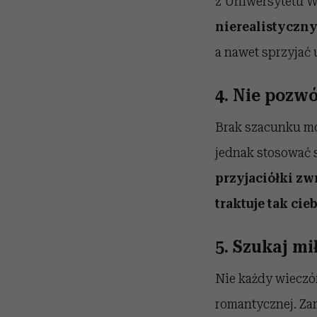
z Uniwersytetu W
nierealistyczn
a nawet sprzyjać
4. Nie pozw
Brak szacunku mo
jednak stosować 
przyjaciółki zwr
traktuje tak cie
5. Szukaj m
Nie każdy wieczór
romantycznej. Zam