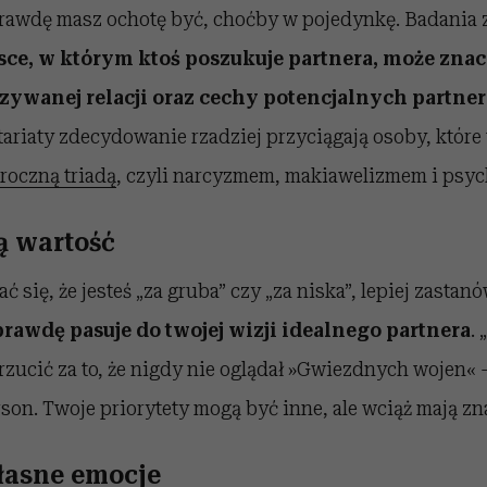
prawdę masz ochotę być, choćby w pojedynkę. Badania 
sce, w którym ktoś poszukuje partnera, może zn
zywanej relacji oraz cechy potencjalnych partne
ariaty zdecydowanie rzadziej przyciągają osoby, któr
roczną triadą
, czyli narcyzmem, makiawelizmem i psyc
ą wartość
 się, że jesteś „za gruba” czy „za niska”, lepiej zastanó
rawdę pasuje do twojej wizji idealnego partnera
. 
zucić za to, że nigdy nie oglądał »Gwiezdnych wojen«
son. Twoje priorytety mogą być inne, ale wciąż mają zn
łasne emocje