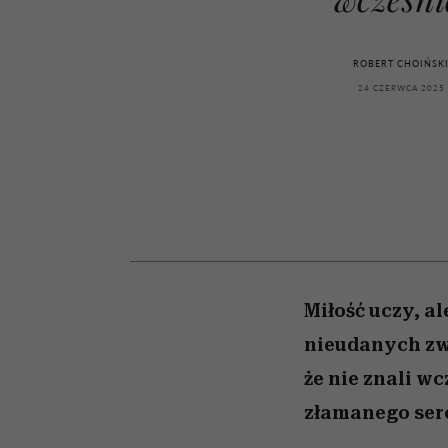
kawę z Kasią Miller”, s.
girls”
odc. 7]
ROBERT CHOIŃSK
24 CZERWCA 2025
Miłość uczy, a
nieudanych zwi
że nie znali wc
złamanego serc