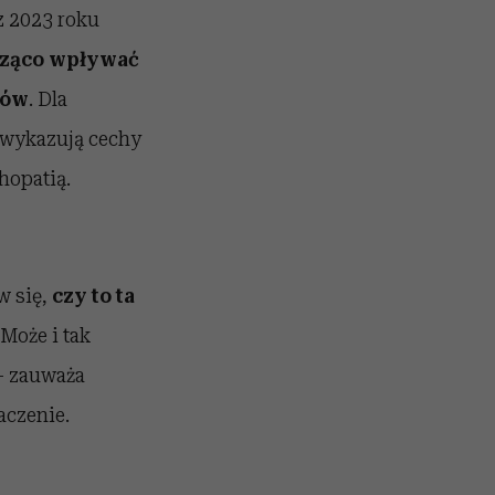
z 2023 roku
acząco wpływać
rów
. Dla
e wykazują cechy
hopatią.
w się,
czy to ta
„Może i tak
 – zauważa
aczenie.