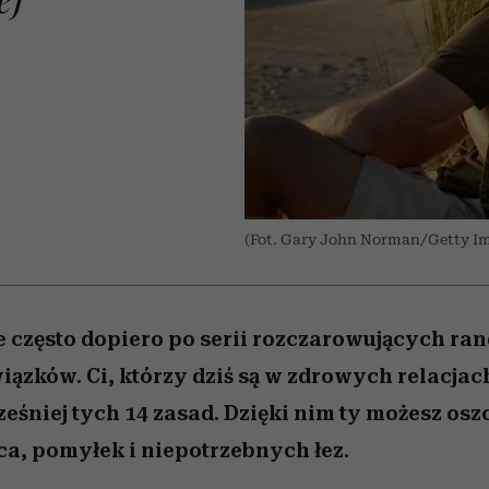
 5,
kwestie, o których wciąż
skutki dla związku i dla
Miller s. 5, odc. 6]
Raport Lyst ujaw
boimy się mówić
partnerki
najbardziej pożąd
ubrania i marki se
I
(Fot. Gary John Norman/Getty I
le często dopiero po serii rozczarowujących ran
ązków. Ci, którzy dziś są w zdrowych relacjach,
ześniej tych 14 zasad. Dzięki nim ty możesz osz
a, pomyłek i niepotrzebnych łez.