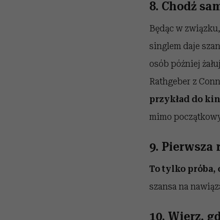
8. Chodź sa
Będąc w związku,
singlem daje sza
osób później żału
Rathgeber z Conne
przykład do kin
mimo początkowy
9. Pierwsza 
To tylko próba,
szansa na nawiąz
10. Wierz, g