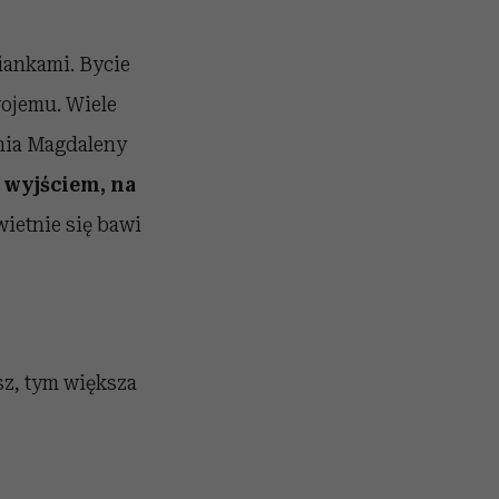
iankami. Bycie
wojemu. Wiele
ania Magdaleny
wyjściem, na
wietnie się bawi
sz, tym większa