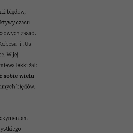
rii błędów,
pektywy czasu
uczowych zasad.
orbesa” i „Us
e. W jej
iewa lekki żal:
ć sobie wielu
 samych błędów.
 uczynieniem
zystkiego