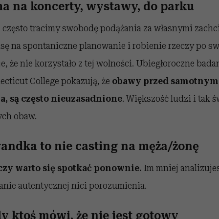
ma na koncerty, wystawy, do parku
 często tracimy swobodę podążania za własnymi zachc
nsę na spontaniczne planowanie i robienie rzeczy po s
je, że nie korzystało z tej wolności. Ubiegłoroczne bad
cticut College pokazują, że
obawy przed samotnym 
a, są często nieuzasadnione
. Większość ludzi i tak ś
ch obaw.
randka to nie casting na męża/żonę
 czy warto się spotkać ponownie.
Im mniej analizuje
anie autentycznej nici porozumienia.
dy ktoś mówi, że nie jest gotowy