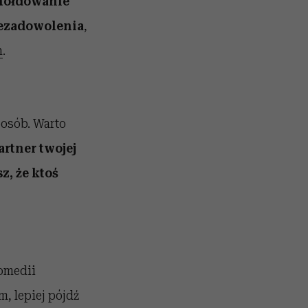
hołdowanie
iezadowolenia
,
h
.
posób. Warto
artner twojej
z, że ktoś
komedii
, lepiej pójdź