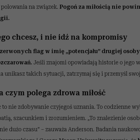
a polowania na związek.
Pogoń za miłością nie powi
gii.
ego chcesz, i nie idź na kompromisy
erwonych flag w imię „potencjału” drugiej osob
ozczarowań.
Jeśli znajomi opowiadają historie o jego
ma unikasz takich sytuacji, zatrzymaj się i przemyśl swo
na czym polega zdrowa miłość
 to nie zdobywanie czyjegoś uznania. To codzienne wyb
tią, szacunkiem i zrozumieniem. „To znalezienie osoby
nie dużo czasu” – zauważa Anderson. Badania naukow