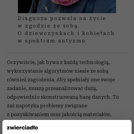
Diagnoza pozwala na życie
w zgodzie ze sobą.
O dziewczynkach i kobietach
w spektrum autyzmu
Oczywiście, jak bywa z każdą technologią,
wykorzystanie algorytmów niesie ze sobą
również zagrożenia. Aby spełniały one swoje
zadanie, muszą przeanalizować dużą,
odpowiednio skonstruowaną bazę danych. To
zaś napotyka problemy związane
z pozyskiwaniem oraz jakością materiałów,
a także z ochroną prywatności danych.