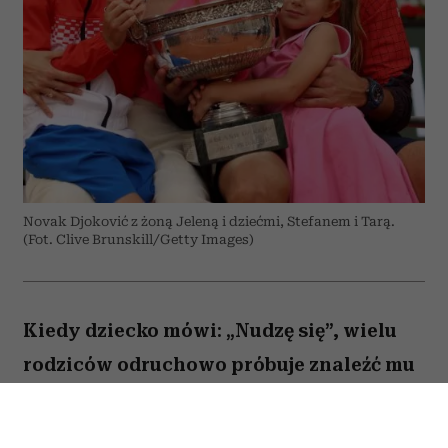
Novak Djoković z żoną Jeleną i dziećmi, Stefanem i Tarą.
(Fot. Clive Brunskill/Getty Images)
Kiedy dziecko mówi: „Nudzę się”, wielu
rodziców odruchowo próbuje znaleźć mu
jakieś zajęcie. Proponują wspólną
zabawę, podsuwają książkę albo