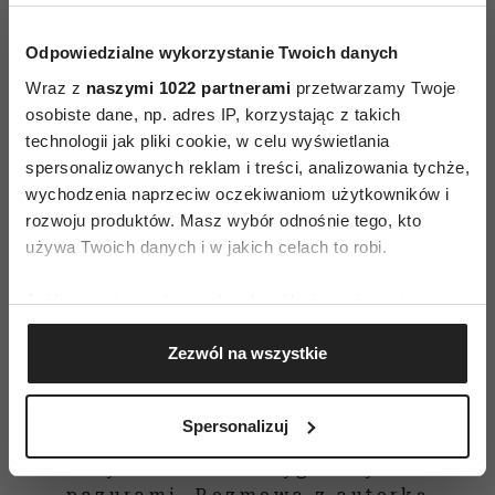
Czytaj także
Odpowiedzialne wykorzystanie Twoich danych
Wraz z
naszymi 1022 partnerami
przetwarzamy Twoje
osobiste dane, np. adres IP, korzystając z takich
technologii jak pliki cookie, w celu wyświetlania
spersonalizowanych reklam i treści, analizowania tychże,
wychodzenia naprzeciw oczekiwaniom użytkowników i
rozwoju produktów. Masz wybór odnośnie tego, kto
używa Twoich danych i w jakich celach to robi.
Jeśli wyrazisz na to zgodę, chcielibyśmy również:
Gromadzić dane dotyczące Twojej lokalizacji
Zezwól na wszystkie
geograficznej z dokładnością nawet do kilku metrów
Identyfikować Twoje urządzenie, aktywnie
analizując charakteryzującego je zbiory danych
Spersonalizuj
(fingerprinting, czyli wirtualny odcisk palca)
Miłość do dziecka w spektrum
Dowiedz się więcej odnośnie tego, jak Twoje osobiste
autyzmu trzeba wygrzebywać
dane są przetwarzane oraz ustaw własne preferencje w