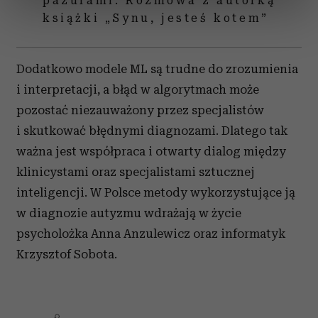
pazurami. Rozmowa z autorką
sekcji szczegółów
. W Deklaracji plików cookie możesz
książki „Synu, jesteś kotem”
zmienić lub wycofać swoją zgodę w dowolnej chwili.
Wykorzystujemy pliki cookie do spersonalizowania treści
Dodatkowo modele ML są trudne do zrozumienia
i reklam, aby oferować funkcje społecznościowe i
i interpretacji, a błąd w algorytmach może
analizować ruch w naszej witrynie. Informacje o tym, jak
pozostać niezauważony przez specjalistów
korzystasz z naszej witryny, udostępniamy partnerom
i skutkować błędnymi diagnozami. Dlatego tak
społecznościowym, reklamowym i analitycznym.
ważna jest współpraca i otwarty dialog między
Partnerzy mogą połączyć te informacje z innymi danymi
otrzymanymi od Ciebie lub uzyskanymi podczas
klinicystami oraz specjalistami sztucznej
korzystania z ich usług.
inteligencji. W Polsce metody wykorzystujące ją
w diagnozie autyzmu wdrażają w życie
psycholożka Anna Anzulewicz oraz informatyk
Krzysztof Sobota.