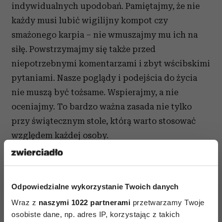
indywidualnych upodobań. Pamiętajmy, że nie
każdy musi lubić wigilijny kompot czy
smażonego karpia – nie wmuszajmy mu ich na
siłę. Powstrzymajmy się także przed
niepotrzebnymi komentarzami i zbyt wścibskimi
pytaniami. Nasze poglądy i podejścia do życia
nie muszą być tożsame. Wspierajmy, a nie
oceniajmy. To bardzo ważna zasada nie tylko
przy świątecznym stole, którą warto stosować
względem każdej osoby.
Poradnik „Podaruj zrozumienie na święta”
pobierzecie ze strony
Odpowiedzialne wykorzystanie Twoich danych
Wraz z
naszymi 1022 partnerami
przetwarzamy Twoje
osobiste dane, np. adres IP, korzystając z takich