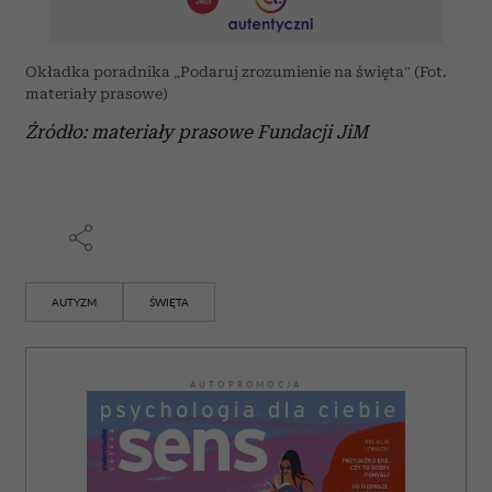
analizować ruch w naszej witrynie. Informacje o tym, jak
korzystasz z naszej witryny, udostępniamy partnerom
Okładka poradnika „Podaruj zrozumienie na święta” (Fot.
społecznościowym, reklamowym i analitycznym.
materiały prasowe)
Partnerzy mogą połączyć te informacje z innymi danymi
Źródło: materiały prasowe Fundacji JiM
otrzymanymi od Ciebie lub uzyskanymi podczas
korzystania z ich usług.
AUTYZM
ŚWIĘTA
AUTOPROMOCJA