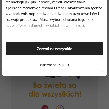
technologii jak pliki cookie, w celu wyświetlania
spersonalizowanych reklam i treści, analizowania tychże,
wychodzenia naprzeciw oczekiwaniom użytkowników i
rozwoju produktów. Masz wybór odnośnie tego, kto
używa Twoich danych i w jakich celach to robi.
Jeśli wyrazisz na to zgodę, chcielibyśmy również:
Gromadzić dane dotyczące Twojej lokalizacji
Zezwól na wszystkie
geograficznej z dokładnością nawet do kilku metrów
Identyfikować Twoje urządzenie, aktywnie
analizując charakteryzującego je zbiory danych
Spersonalizuj
(fingerprinting, czyli wirtualny odcisk palca)
Dowiedz się więcej odnośnie tego, jak Twoje osobiste
dane są przetwarzane oraz ustaw własne preferencje w
sekcji szczegółów
. W Deklaracji plików cookie możesz
zmienić lub wycofać swoją zgodę w dowolnej chwili.
Wykorzystujemy pliki cookie do spersonalizowania treści
i reklam, aby oferować funkcje społecznościowe i