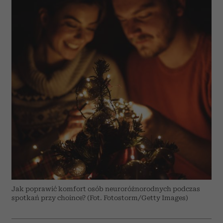
Jak poprawić komfort osób neuroróżnorodnych podczas
spotkań przy choince? (Fot. Fotostorm/Getty Images)