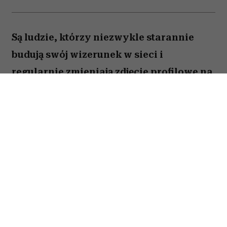
Są ludzie, którzy niezwykle starannie
budują swój wizerunek w sieci i
regularnie zmieniają zdjęcie profilowe na
portalach społecznościowych. Ale nie
brakuje takich, którzy w internecie od lat
używają tej samej fotki – nawet gdy
zdążyli skończyć studia, założyć rodzinę i
osiwieć. Psycholożka Ruth Guest
tłumaczy, co to może o nas mówić.
Należysz do tych, którzy ostatni raz zmienili
zdjęcie profilowe na Facebooku 10 lat temu?