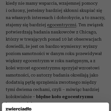
kiedy nie mamy wsparcia, wzajemnej pomocy
i ochrony, jesteśmy bardziej skłonni skupiać się
na własnych interesach i dobrobycie, a to znaczy,
stajemy się bardziej
egocentryczni
. Ten związek
potwierdzają badania naukowców z Chicago,
którzy w trwających ponad 10 lat obserwacjach
dowiedli, że jest on bardzo wymierny: wyższy
poziom samotności w danym roku przewidywał
większy egocentryzm w roku następnym, a z
kolei wzrost egocentryzmu sprzyjał wzrostowi
samotności, co autorzy badania określają jako
dodatnią pętlę sprzężenia zwrotnego między
tymi dwiema cechami, czyli – mówiąc bardziej
kolokwialnie –
błędne koło egocentryzmu
i samotności
.