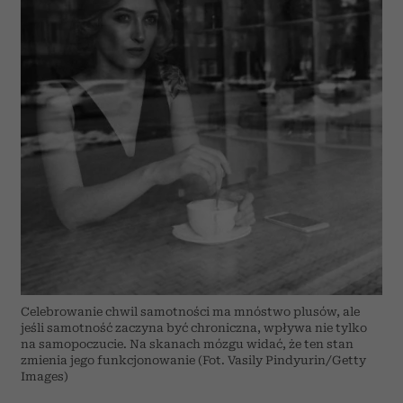
Celebrowanie chwil samotności ma mnóstwo plusów, ale
jeśli samotność zaczyna być chroniczna, wpływa nie tylko
na samopoczucie. Na skanach mózgu widać, że ten stan
zmienia jego funkcjonowanie (Fot. Vasily Pindyurin/Getty
Images)