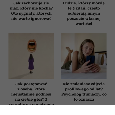
Jak zachowuje się
Ludzie, którzy mówią
mąż, który nie kocha?
te 5 zdań, często
Oto sygnały, których
odbierają innym
nie warto ignorować
poczucie własnej
wartości
Jak postępować
Nie zmieniasz zdjęcia
z osobą, która
profilowego od lat?
nieustannie podnosi
Psycholog tłumaczy, co
na ciebie głos? 3
to oznacza
sposoby na poradzenie
sobie z „krzykaczem”