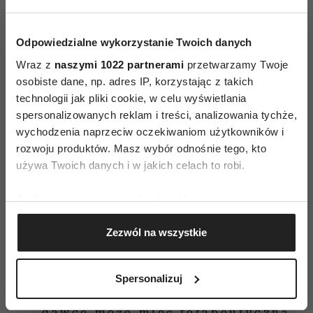
Czytaj także
Odpowiedzialne wykorzystanie Twoich danych
Wraz z
naszymi 1022 partnerami
przetwarzamy Twoje
osobiste dane, np. adres IP, korzystając z takich
technologii jak pliki cookie, w celu wyświetlania
spersonalizowanych reklam i treści, analizowania tychże,
wychodzenia naprzeciw oczekiwaniom użytkowników i
rozwoju produktów. Masz wybór odnośnie tego, kto
używa Twoich danych i w jakich celach to robi.
Jeśli wyrazisz na to zgodę, chcielibyśmy również:
Gromadzić dane dotyczące Twojej lokalizacji
Zezwól na wszystkie
geograficznej z dokładnością nawet do kilku metrów
Identyfikować Twoje urządzenie, aktywnie
analizując charakteryzującego je zbiory danych
Spersonalizuj
(fingerprinting, czyli wirtualny odcisk palca)
Samotność w odpowiedniej
Dowiedz się więcej odnośnie tego, jak Twoje osobiste
dawce może mieć terapeutyczną