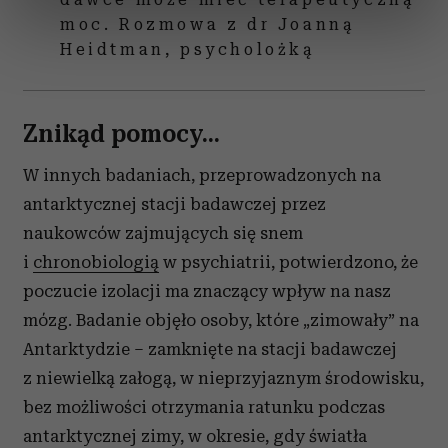
dane są przetwarzane oraz ustaw własne preferencje w
moc. Rozmowa z dr Joanną
sekcji szczegółów
. W Deklaracji plików cookie możesz
Heidtman, psycholożką
zmienić lub wycofać swoją zgodę w dowolnej chwili.
Wykorzystujemy pliki cookie do spersonalizowania treści
Znikąd pomocy...
i reklam, aby oferować funkcje społecznościowe i
analizować ruch w naszej witrynie. Informacje o tym, jak
W innych badaniach, przeprowadzonych na
korzystasz z naszej witryny, udostępniamy partnerom
antarktycznej stacji badawczej przez
społecznościowym, reklamowym i analitycznym.
Partnerzy mogą połączyć te informacje z innymi danymi
naukowców zajmujących się snem
otrzymanymi od Ciebie lub uzyskanymi podczas
i
chronobiologią
w psychiatrii, potwierdzono, że
korzystania z ich usług.
poczucie izolacji ma znaczący wpływ na nasz
mózg. Badanie objęło osoby, które „zimowały” na
Antarktydzie – zamknięte na stacji badawczej
z niewielką załogą, w nieprzyjaznym środowisku,
bez możliwości otrzymania ratunku podczas
antarktycznej zimy, w okresie, gdy światła