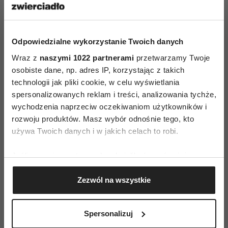
Odpowiedzialne wykorzystanie Twoich danych
(Fot. materiały prasowe)
Wraz z
naszymi 1022 partnerami
przetwarzamy Twoje
osobiste dane, np. adres IP, korzystając z takich
„Ładne ale bez treści. Szkoda czasu”; „Poprzednie
technologii jak pliki cookie, w celu wyświetlania
części oglądało się całkiem dobrze, ale tu fabuła
spersonalizowanych reklam i treści, analizowania tychże,
sprawia wrażenie napisanej na kolanie.
wychodzenia naprzeciw oczekiwaniom użytkowników i
rozwoju produktów. Masz wybór odnośnie tego, kto
Koszmarna nuda”; „Przewidywalny. Zero
używa Twoich danych i w jakich celach to robi.
kreatywnych zagadek, a historia płytka”; „Leniwa
kontynuacja, której nikt nie potrzebował”;
Jeśli wyrazisz na to zgodę, chcielibyśmy również:
„Każda część o punkt niżej. Mam nadzieję, że
Gromadzić dane dotyczące Twojej lokalizacji
czwarta nie powstanie”; „Zdecydowanie
Zezwól na wszystkie
geograficznej z dokładnością nawet do kilku metrów
Identyfikować Twoje urządzenie, aktywnie
najgorsza z części. Poprzednie były zabawne
analizując charakteryzującego je zbiory danych
i zagadka była intrygująca. Tutaj tego nie ma”;
Spersonalizuj
(fingerprinting, czyli wirtualny odcisk palca)
„
Zmarnowany potencjał, przy pierwszym