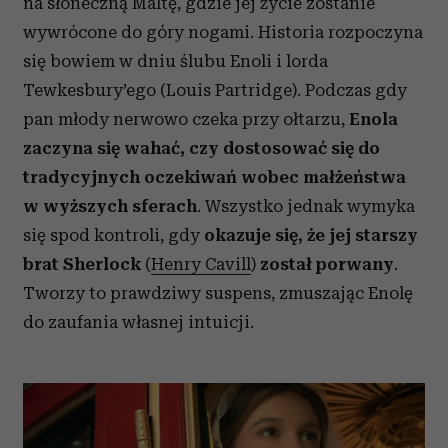
na słoneczną Maltę, gdzie jej życie zostanie
wywrócone do góry nogami.
Historia rozpoczyna
się bowiem w dniu ślubu Enoli i lorda
Tewkesbury’ego (Louis Partridge). Podczas gdy
pan młody nerwowo czeka przy ołtarzu,
Enola
zaczyna się wahać, czy dostosować się do
tradycyjnych oczekiwań wobec małżeństwa
w wyższych sferach
. Wszystko jednak wymyka
się spod kontroli, gdy
okazuje się, że jej starszy
brat ​​Sherlock
(
Henry Cavill
)
został porwany
.
Tworzy to prawdziwy suspens, zmuszając Enolę
do zaufania własnej intuicji.