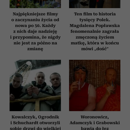
Najpiękniejsze filmy
Ten film to historia
o zaczynaniu życia od
tysięcy Polek.
nowa po 50. Każdy
Magdalena Popławska
z nich daje nadzieję
fenomenalnie zagrała
i przypomina, że nigdy
zmęczoną życiem
nie jest za późno na
matkę, która w końcu
zmianę
mówi „dość”
Kowalczyk, Ogrodnik
Woronowicz,
i Schuchardt otworzyli
Adamczyk i Grabowski
sobie drzwi do wielkiej
bawią do łez