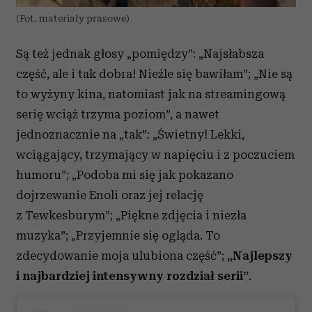
(Fot. materiały prasowe)
Są też jednak głosy „pomiędzy”: „Najsłabsza
część, ale i tak dobra! Nieźle się bawiłam”; „Nie są
to wyżyny kina, natomiast jak na streamingową
serię wciąż trzyma poziom”, a nawet
jednoznacznie na „tak”: „Świetny! Lekki,
wciągający, trzymający w napięciu i z poczuciem
humoru”; „Podoba mi się jak pokazano
dojrzewanie Enoli oraz jej relację
z Tewkesburym”; „Piękne zdjęcia i niezła
muzyka”; „Przyjemnie się ogląda. To
zdecydowanie moja ulubiona część”;
„Najlepszy
i najbardziej intensywny rozdział serii”
.