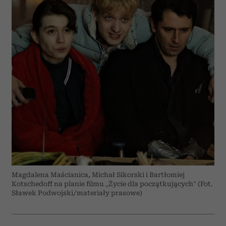
Magdalena Maścianica, Michał Sikorski i Bartłomiej
Kotschedoff na planie filmu „Życie dla początkujących” (Fot.
Sławek Podwojski/materiały prasowe)