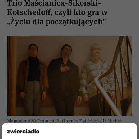
Trio Maścianica-Sikorski-
Kotschedoff, czyli kto gra w
„Życiu dla początkujących”
Magdalena Maścianica, Bartłomiej Kotschedoff i Michał
Sikorski na planie filmu „Życie dla początkujących” (Fot.
Sławek Podwojski/materiały prasowe)