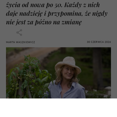
życia od nowa po 50. Każdy z nich
daje nadzieję i przypomina, że nigdy
nie jest za późno na zmianę
30 CZERWCA 2026
MARTA WASZKIEWICZ