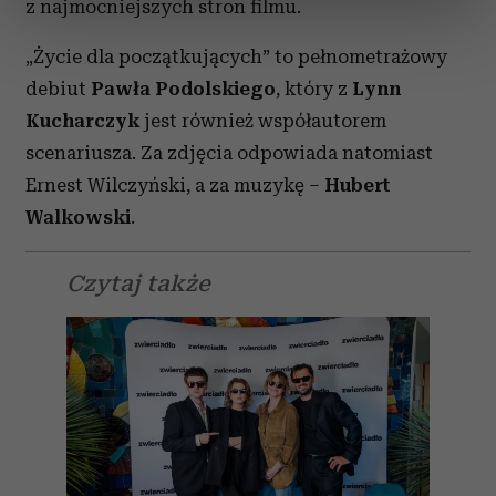
z najmocniejszych stron filmu.
sekcji szczegółów
. W Deklaracji plików cookie możesz
zmienić lub wycofać swoją zgodę w dowolnej chwili.
„Życie dla początkujących” to pełnometrażowy
debiut
Pawła Podolskiego
, który z
Lynn
Wykorzystujemy pliki cookie do spersonalizowania treści
Kucharczyk
jest również współautorem
i reklam, aby oferować funkcje społecznościowe i
scenariusza. Za zdjęcia odpowiada natomiast
analizować ruch w naszej witrynie. Informacje o tym, jak
korzystasz z naszej witryny, udostępniamy partnerom
Ernest Wilczyński, a za muzykę –
Hubert
społecznościowym, reklamowym i analitycznym.
Walkowski
.
Partnerzy mogą połączyć te informacje z innymi danymi
otrzymanymi od Ciebie lub uzyskanymi podczas
Czytaj także
korzystania z ich usług.