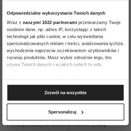
Aktorzy odtwarzający trzy główne role stworzyli
Odpowiedzialne wykorzystanie Twoich danych
na ekranie pełne (wampirzej?) energii trio. W roli
Wraz z
naszymi 1022 partnerami
przetwarzamy Twoje
Moni można zobaczyć
Magdalenę Maścianicę
,
osobiste dane, np. adres IP, korzystając z takich
Czarka gra
Michał Sikorski
, którego większość
technologii jak pliki cookie, w celu wyświetlania
widzów kojarzy zapewne z brawurowo odegranej
spersonalizowanych reklam i treści, analizowania tychże,
wychodzenia naprzeciw oczekiwaniom użytkowników i
roli księdza Jakuba w serialu „1670”. W wampira
rozwoju produktów. Masz wybór odnośnie tego, kto
Mirka wciela się natomiast
Bartłomiej
używa Twoich danych i w jakich celach to robi.
Kotschedoff
, czyli m.in. Trepa z serialu
„Odwilż”
.
Jeśli wyrazisz na to zgodę, chcielibyśmy również:
W „Życiu dla początkujących” na ekranie
Gromadzić dane dotyczące Twojej lokalizacji
pojawiają się również:
Małgorzata
Zezwól na wszystkie
geograficznej z dokładnością nawet do kilku metrów
Rożniatowska, Wojciech Machnicki, Jolanta
Identyfikować Twoje urządzenie, aktywnie
Wołłejko, Katarzyna Skolimowska i Agnieszka
analizując charakteryzującego je zbiory danych
Spersonalizuj
(fingerprinting, czyli wirtualny odcisk palca)
Kudelska.
Połączenie tych młodszych, jak
Dowiedz się więcej odnośnie tego, jak Twoje osobiste
i trochę starszych talentów stanowi jedną
dane są przetwarzane oraz ustaw własne preferencje w