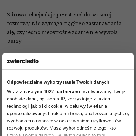
Zdrowa relacja daje przestrzeń do szczerej
rozmowy. Nie wymaga ciągłego zastanawiania
się, czy jedno nieostrożne zdanie nie wywoła
burzy.
4. Kontrola jest przedstawiana
jako troska
Na początku może wydawać się niewinna.
Odpowiedzialne wykorzystanie Twoich danych
Partner chce wiedzieć, gdzie jesteś. Prosi o hasło
Wraz z
naszymi 1022 partnerami
przetwarzamy Twoje
do telefonu. Nie przepada za twoimi znajomymi
osobiste dane, np. adres IP, korzystając z takich
technologii jak pliki cookie, w celu wyświetlania
i przekonuje, że spędzanie czasu tylko we dwoje
spersonalizowanych reklam i treści, analizowania tychże,
będzie dla was lepsze. Stopniowo jednak takich
wychodzenia naprzeciw oczekiwaniom użytkowników i
ograniczeń robi się coraz więcej.
rozwoju produktów. Masz wybór odnośnie tego, kto
używa Twoich danych i w jakich celach to robi.