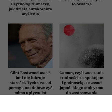
Psycholog tłumaczy,
to oznacza
jak działa autokorekta
myślenia
Clint Eastwood ma 96
Gaman, czyli znoszenie
lat i nie lukruje
trudności ze spokojem
starości. Tych 5 zasad
i godnością. 10 zasad
pomaga mu dobrze żyć
japońskiego stoicyzmu
mimo upływu lat
do zastosowania
w praktyce