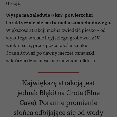
Grecji.
Partnerzy mogą połączyć te informacje z innymi danymi
otrzymanymi od Ciebie lub uzyskanymi podczas
Wyspa ma zaledwie 9 km² powierzchni
korzystania z ich usług.
i praktycznie nie ma tu ruchu samochodowego.
Większość atrakcji można zwiedzić pieszo – od
wykutego w skale licyjskiego grobowca z IV
wieku p.n.e., przez pozostałości zamku
Joannitów, aż po dawny meczet osmański,
w którym dziś mieści się muzeum folkloru.
Największą atrakcją jest
jednak Błękitna Grota (Blue
Cave). Poranne promienie
słońca odbijające się od wody