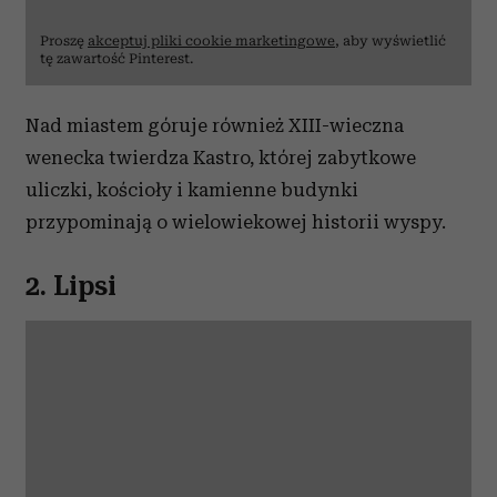
Proszę
akceptuj pliki cookie marketingowe
, aby wyświetlić
tę zawartość Pinterest.
Nad miastem góruje również XIII-wieczna
wenecka twierdza Kastro, której zabytkowe
uliczki, kościoły i kamienne budynki
przypominają o wielowiekowej historii wyspy.
2. Lipsi