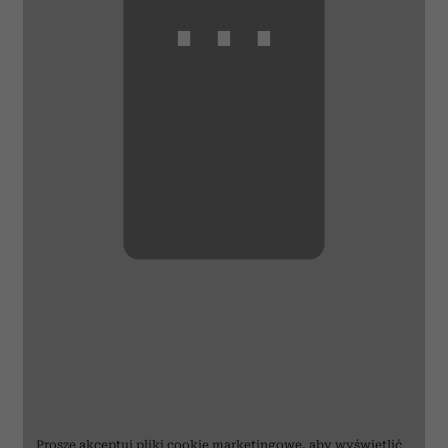
⋯
Proszę
akceptuj pliki cookie marketingowe
, aby wyświetlić