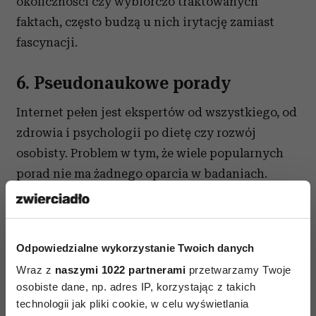
okoliczności czy wybiórczo traktowanych
faktach, często budzą u nich irytację zamiast
fascynacji.
6. Pseudonaukowe porady
Internet pełen jest ekspertów od wszystkiego, od
zdrowia i psychologii po dietę czy rozwój
osobisty. Problem w tym, że wiele popularnych
porad nie ma żadnego oparcia w badaniach.
Osoby o wysokiej inteligencji zwykle nie mają
nic przeciwko upraszczaniu skomplikowanych
zagadnień. Przeszkadza im jednak sytuacja, gdy
Odpowiedzialne wykorzystanie Twoich danych
atrakcyjna forma zastępuje rzetelną wiedzę,
Wraz z
naszymi 1022 partnerami
przetwarzamy Twoje
a pseudonaukowe twierdzenia przedstawiane są
osobiste dane, np. adres IP, korzystając z takich
jako niepodważalne fakty.
technologii jak pliki cookie, w celu wyświetlania