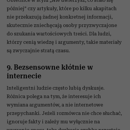
Obietnice w stylu „Nie uwierzysz, co stało się
korzystasz z naszej witryny, udostępniamy partnerom
później” czy artykuły, które po kilku akapitach
społecznościowym, reklamowym i analitycznym.
nie przekazują żadnej konkretnej informacji,
Partnerzy mogą połączyć te informacje z innymi danymi
skutecznie zniechęcają osoby przyzwyczajone
otrzymanymi od Ciebie lub uzyskanymi podczas
do szukania wartościowych treści. Dla ludzi,
korzystania z ich usług.
którzy cenią wiedzę i argumenty, takie materiały
są zwyczajnie stratą czasu.
9. Bezsensowne kłótnie w
internecie
Inteligentni ludzie często lubią dyskusje.
Różnica polega na tym, że interesuje ich
wymiana argumentów, a nie internetowe
przepychanki. Jeżeli rozmówca nie chce słuchać,
ignoruje fakty i zależy mu wyłącznie na