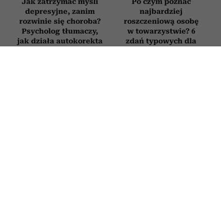
Jak zatrzymać myśli
Po czym poznać
depresyjne, zanim
najbardziej
rozwinie się choroba?
roszczeniową osobę
Psycholog tłumaczy,
w towarzystwie? 6
jak działa autokorekta
zdań typowych dla
myślenia
ludzi, którym
„wszystko się należy”
Novak Djoković
4 słowa, które sprawią,
zdradził, co mówi
że ludzie zaczną liczyć
dzieciom, gdy się
się z twoim zdaniem.
nudzą. Wielu rodziców
To potężne narzędzie
będzie zaskoczonych
wywierania wpływu