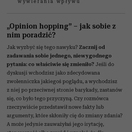
wywierania wpływu
otrzymanymi od Ciebie lub uzyskanymi podczas
korzystania z ich usług.
„Opinion hopping” – jak sobie z
nim poradzić?
Jak wyzbyć się tego nawyku?
Zacznij od
zadawania sobie jednego, niewygodnego
pytania: co właściwie się zmieniło?
Jeśli do
dyskusji wchodzisz jako zdecydowana
zwolenniczka jakiegoś poglądu, a wychodzisz
z niej po przeciwnej stronie barykady, zastanów
się, co było tego przyczyną. Czy rozmówca
rzeczywiście przedstawił nowe fakty lub
argumenty, które skłoniły cię do zmiany zdania?
A może jedynie zauważyłaś jego irytację,