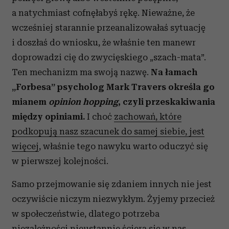
a natychmiast cofnęłabyś rękę. Nieważne, że
wcześniej starannie przeanalizowałaś sytuację
i doszłaś do wniosku, że właśnie ten manewr
doprowadzi cię do zwycięskiego „szach-mata”.
Ten mechanizm ma swoją nazwę.
Na łamach
„Forbesa” psycholog Mark Travers określa go
mianem
opinion hopping
, czyli przeskakiwania
między opiniami.
I choć
zachowań, które
podkopują nasz szacunek do samej siebie, jest
więcej
, właśnie tego nawyku warto oduczyć się
w pierwszej kolejności.
Samo przejmowanie się zdaniem innych nie jest
oczywiście niczym niezwykłym. Żyjemy przecież
w społeczeństwie, dlatego potrzeba
niezależności nieustannie ściera się w nas