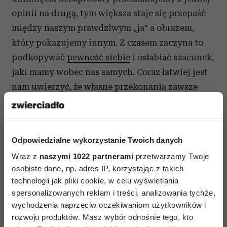
opinii na drugą, tym większa staje się przepaść
między naszym prawdziwym „ja” a obrazem,
który pokazujemy innym. Z czasem zaczyna to
podkopywać
pewność siebie
i osłabiać szacunek,
jaki mamy wobec nas samych. Coraz łatwiej jest
nam uwierzyć, że własne przekonania zawsze
mogą stać się przedmiotem negocjacji.
Tymczasem – jak zauważa Travers – badanie
opublikowane na łamach „Journal of Personality
Odpowiedzialne wykorzystanie Twoich danych
and Social Psychology” pokazuje, że stabilny
Wraz z
naszymi 1022 partnerami
przetwarzamy Twoje
i spójny obraz samego siebie jest jednym
osobiste dane, np. adres IP, korzystając z takich
z najsilniejszych filarów poczucia własnej
technologii jak pliki cookie, w celu wyświetlania
wartości.
spersonalizowanych reklam i treści, analizowania tychże,
wychodzenia naprzeciw oczekiwaniom użytkowników i
rozwoju produktów. Masz wybór odnośnie tego, kto