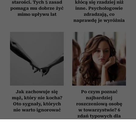
starości. Tych 5 zasad
kłócą się rzadziej niż
pomaga mu dobrze żyć
inne. Psychologowie
mimo upływu lat
zdradzają, co
naprawdę je wyróżnia
Jak zachowuje się
Po czym poznać
mąż, który nie kocha?
najbardziej
Oto sygnały, których
roszczeniową osobę
nie warto ignorować
w towarzystwie? 6
zdań typowych dla
ludzi, którym
„wszystko się należy”