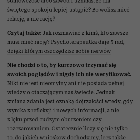
stanowczość albo zawód i uznałaś, że dla
świętego spokoju lepiej ustąpić? Bo wolisz mieć
relację, a nie rację?
Czytaj także:
Jak rozmawiać z kimś, kto zawsze
musi mieć rację? Psychoterapeutka daje 5 rad,
dzięki którym oszczędzisz sobie nerwów
Nie chodzi o to, by kurczowo trzymać się
swoich poglądów i nigdy ich nie weryfikować.
Nikt nie jest nieomylny ani nie posiada pełnej
wiedzy o otaczającym nas świecie. Jednak
zmiana zdania jest oznaką dojrzałości wtedy, gdy
wynika z refleksji i nowych informacji, a nie
z lęku przed cudzym oburzeniem czy
rozczarowaniem. Ostatecznie liczy się nie tylko
to, do jakich wniosków dochodzimy, lecz także