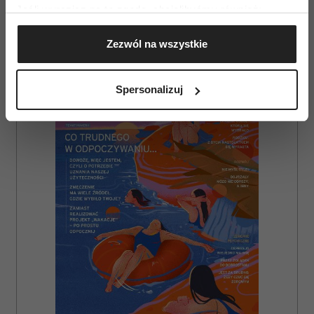
Jeśli wyrazisz na to zgodę, chcielibyśmy również:
Gromadzić dane dotyczące Twojej lokalizacji
Zezwól na wszystkie
geograficznej z dokładnością nawet do kilku metrów
AUTOPROMOCJA
Identyfikować Twoje urządzenie, aktywnie
analizując charakteryzującego je zbiory danych
Spersonalizuj
(fingerprinting, czyli wirtualny odcisk palca)
Dowiedz się więcej odnośnie tego, jak Twoje osobiste
dane są przetwarzane oraz ustaw własne preferencje w
sekcji szczegółów
. W Deklaracji plików cookie możesz
zmienić lub wycofać swoją zgodę w dowolnej chwili.
Wykorzystujemy pliki cookie do spersonalizowania treści
i reklam, aby oferować funkcje społecznościowe i
analizować ruch w naszej witrynie. Informacje o tym, jak
korzystasz z naszej witryny, udostępniamy partnerom
społecznościowym, reklamowym i analitycznym.
Partnerzy mogą połączyć te informacje z innymi danymi
otrzymanymi od Ciebie lub uzyskanymi podczas