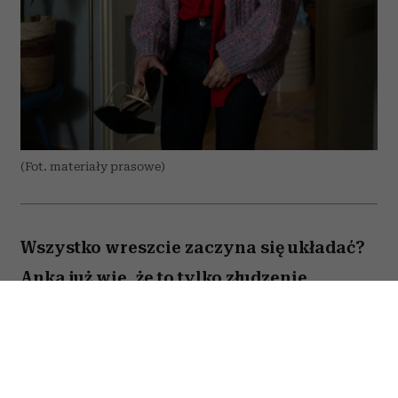
(Fot. materiały prasowe)
Wszystko wreszcie zaczyna się układać?
Anka już wie, że to tylko złudzenie.
Totalnie nieperfekcyjna pani domu
próbuje ogarnąć chaos codzienności,
rodzinne wyzwania i własne marzenia –