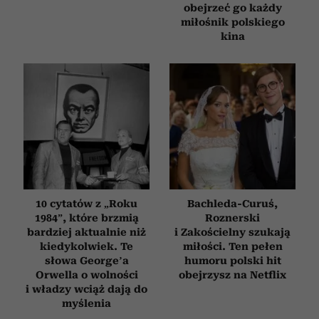
korzystania z ich usług.
obejrzeć go każdy
miłośnik polskiego
kina
10 cytatów z „Roku
Bachleda-Curuś,
1984”, które brzmią
Roznerski
bardziej aktualnie niż
i Zakościelny szukają
kiedykolwiek. Te
miłości. Ten pełen
słowa George’a
humoru polski hit
Orwella o wolności
obejrzysz na Netflix
i władzy wciąż dają do
myślenia