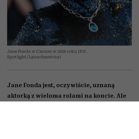
Jane Fonda w Cannes w 2026 roku (Fot.
Spotlight/Launchmetrics)
Jane Fonda jest, oczywiście, uznaną
aktorką z wieloma rolami na koncie. Ale
to też osoba, która – jak być może
pamiętają ci, którzy dbali o swoją
sylwetkę już w latach 90. – stała się
królową fitnessu i domowych treningów