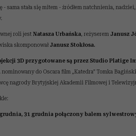
 - sama stała się mitem - źródłem natchnienia, nadziei,
.
nej roli jest
Natasza Urbańska
, reżyserem
Janusz J
wiska skomponował
Janusz Stokłosa.
ojekcji 3D przygotowane są przez Studio Platige I
n. nominowany do Oscara film „Katedra” Tomka Bagiński
wcę nagrody Brytyjskiej Akademii Filmowej i Telewizyj
kle:
0 grudnia, 31 grudnia połączony balem sylwestro