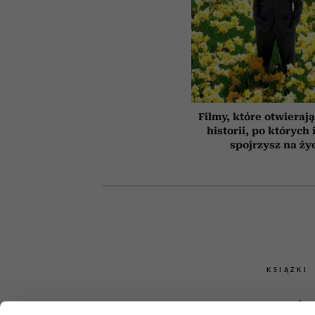
Filmy, które otwierają
historii, po których 
spojrzysz na ży
KSIĄŻKI
Książki, któr