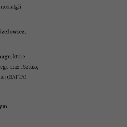
 nostalgii
ózefowicz
,
mage
, które
ego oraz „Sztukę
nej (BAFTA).
wym