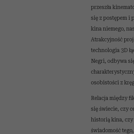
przeszła kinemato
się z postępem i 
kina niemego, nas
Atrakcyjność proj
technologia 3D ł
Negri, odbywa si
charakterystyczny
osobistości z krę
Relacja między fi
się świecie, czy 
historią kina, cz
świadomość tego, 