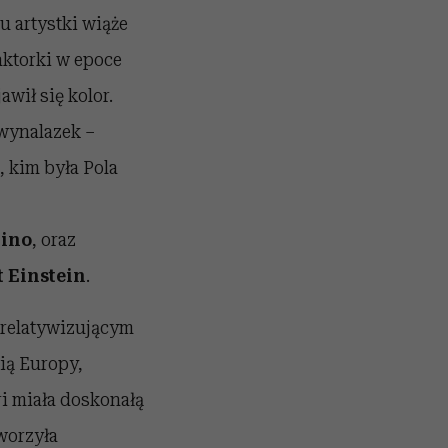
u artystki wiąże
aktorki w epoce
wił się kolor.
 wynalazek –
 kim była Pola
tino
, oraz
t Einstein
.
w relatywizującym
rią Europy,
ri miała doskonałą
tworzyła