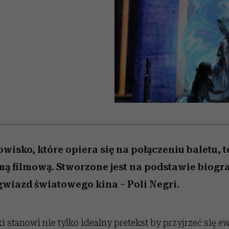
/27
 5,
to dla nich zarwiesz noc
zupełny brak ogłady
Miller s. 5, odc. 6]
Auschwitz
girls”
artystkę
owisko, które opiera się na połączeniu baletu, t
ą filmową. Stworzone jest na podstawie biograf
wiazd światowego kina – Poli Negri.
i stanowi nie tylko idealny pretekst by przyjrzeć się ew