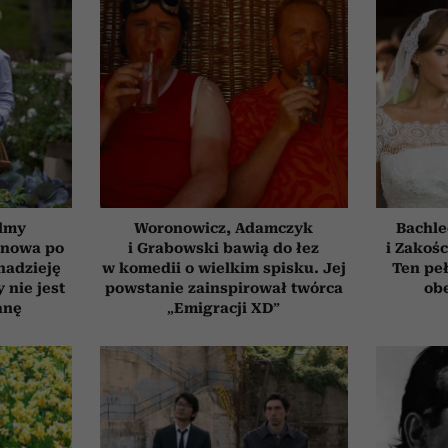
ilmy
Woronowicz, Adamczyk
Bachle
d nowa po
i Grabowski bawią do łez
i Zakośc
 nadzieję
w komedii o wielkim spisku. Jej
Ten peł
 nie jest
powstanie zainspirował twórca
obe
anę
„Emigracji XD”