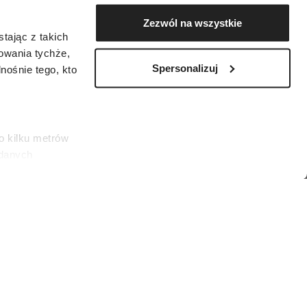
Zezwól na wszystkie
tając z takich
zowania tychże,
Spersonalizuj
ośnie tego, kto
o kilku metrów
 danych
łasne
ać swoją zgodę w
społecznościowe
es)
dostępniamy
nformacje z