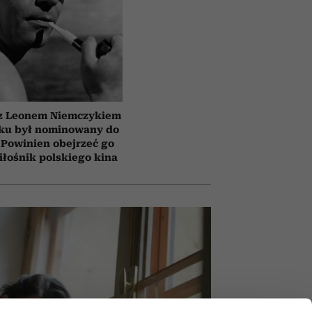
 z Leonem Niemczykiem
oku był nominowany do
 Powinien obejrzeć go
łośnik polskiego kina