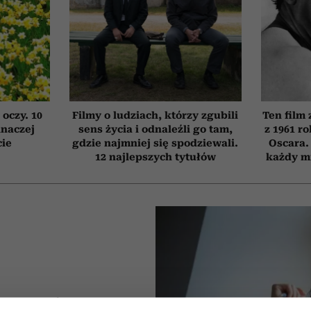
 oczy. 10
Filmy o ludziach, którzy zgubili
Ten film
inaczej
sens życia i odnaleźli go tam,
z 1961 r
cie
gdzie najmniej się spodziewali.
Oscara.
12 najlepszych tytułów
każdy mi
e trzeba