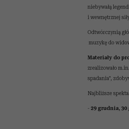
niebywałą legendę
i wewnętrznej siły
Odtwórczynią głów
muzykę do wido
Materiały do pr
zrealizowało m.i
spadania”, zdoby
Najbliższe spekta
-
29 grudnia, 3