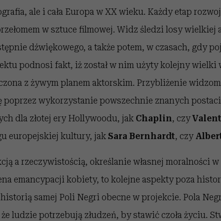
grafia, ale i cała Europa w XX wieku. Każdy etap rozwoj
przełomem w sztuce filmowej. Widz śledzi losy wielkiej 
tępnie dźwiękowego, a także potem, w czasach, gdy poja
ektu podnosi fakt, iż został w nim użyty kolejny wielki
ączona z żywym planem aktorskim. Przybliżenie widzom,
ę poprzez wykorzystanie powszechnie znanych postaci
ch dla złotej ery Hollywoodu, jak
Chaplin
, czy
Valen
gu europejskiej kultury, jak
Sara Bernhardt
, czy
Alber
kcją a rzeczywistością, określanie własnej moralności 
cena emancypacji kobiety, to kolejne aspekty poza histo
y historią samej Poli Negri obecne w projekcie. Pola Neg
że ludzie potrzebują złudzeń, by stawić czoła życiu. S