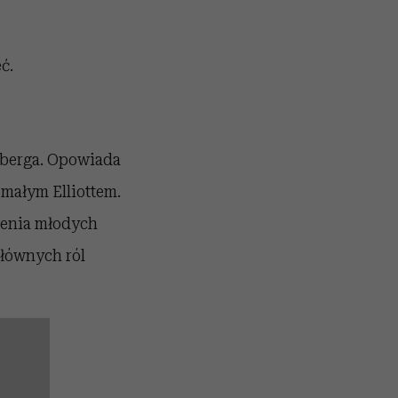
ć.
elberga. Opowiada
 małym Elliottem.
olenia młodych
głównych ról