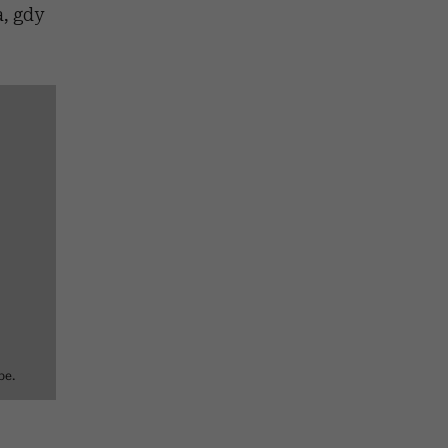
a, gdy
be.