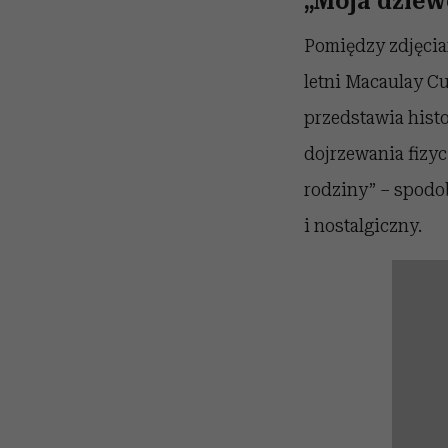
„Moja dziewc
Pomiędzy zdjęci
letni Macaulay C
przedstawia histo
dojrzewania fizyc
rodziny” – spodo
i nostalgiczny.