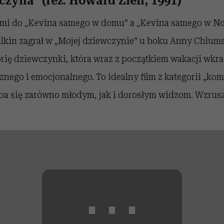
zyna” (reż. Howard Zieff, 1991)
ami do „Kevina samego w domu” a „Kevina samego w N
ulkin zagrał w „Mojej dziewczynie” u boku Anny Chlums
rię dziewczynki, która wraz z początkiem wakacji wkra
znego i emocjonalnego. To idealny film z kategorii „kome
ba się zarówno młodym, jak i dorosłym widzom. Wzrus
⋯