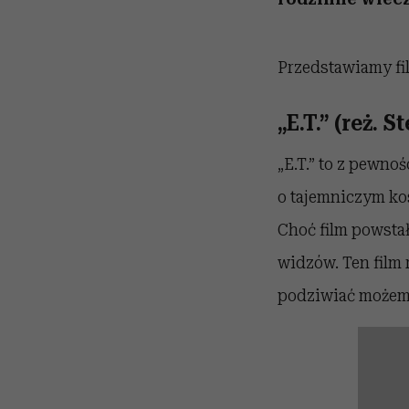
Przedstawiamy fil
„E.T.” (reż. 
„E.T.” to z pewno
o tajemniczym kos
Choć film powstał
widzów. Ten film
podziwiać możemy