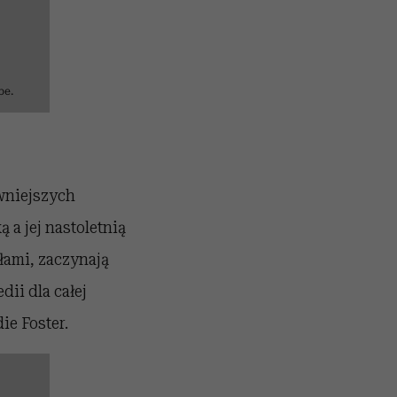
be.
wniejszych
a jej nastoletnią
łami, zaczynają
dii dla całej
ie Foster.