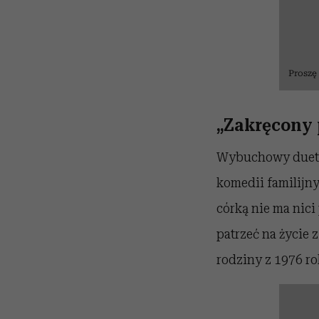
Proszę
„Zakręcony p
Wybuchowy duet –
komedii familijn
córką nie ma nici
patrzeć na życie 
rodziny z 1976 rok