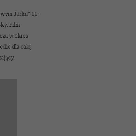
owym Jorku” 11-
ky. Film
cza w okres
die dla całej
zający