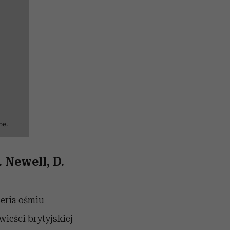
be.
. Newell, D.
Seria ośmiu
ieści brytyjskiej