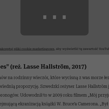
⋯
akceptuj pliki cookie marketingowe
, aby wyświetlić tę zawartość YouTu
ies” (reż. Lasse Hallström, 2017)
lmów na rodzinny wieczór, które wycisną z was morze łez
wiednią propozycję. Szwedzki reżyser Lasse Hallström 
ronogów. Udowodnił to w 2009 roku filmem „Mój przyja
zejmującą ekranizacją książki W. Bruce'a Camerona. „Był 