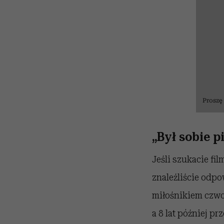
Proszę
„Był sobie p
Jeśli szukacie fi
znaleźliście odpo
miłośnikiem czwo
a 8 lat później pr