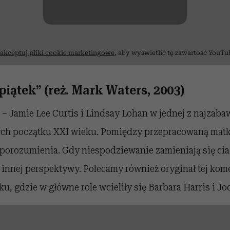
akceptuj pliki cookie marketingowe
, aby wyświetlić tę zawartość YouTu
iątek” (reż. Mark Waters, 2003)
 Jamie Lee Curtis i Lindsay Lohan w jednej z najzaba
ych początku XXI wieku. Pomiędzy przepracowaną matką 
 porozumienia. Gdy niespodziewanie zamieniają się cia
z innej perspektywy. Polecamy również oryginał tej kome
u, gdzie w główne role wcieliły się Barbara Harris i Jod