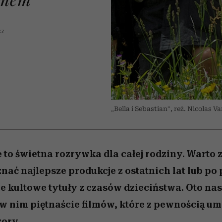
iąż
 5,
skutki dla związku i dla
Miller s. 5, odc. 6]
Raport Lyst ujaw
partnerki
najbardziej pożąd
ubrania i marki se
CZ
„Bella i Sebastian”, reż. Nicolas V
e to świetna rozrywka dla całej rodziny. Warto
znać najlepsze produkcje z ostatnich lat lub po
e kultowe tytuły z czasów dzieciństwa. Oto na
 w nim piętnaście filmów, które z pewnością u
zory.