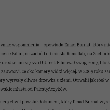
trzymać wspomnienia – opowiada Emad Burnat, który mi
wiosce Bil'in, na zachód od miasta Ramallah, na Zacho
urodził mu się syn Gibreel. Filmował swoją żonę, blisk
o zauważył, że oko kamery widzi więcej. W 2005 roku zar
ery wyrwały oliwne drzewka z ziemi. Utrwalił jak rósł w
owskie miasta od Palestyńczyków.
merą chwil powstał dokument, który Emad Burnat wyre