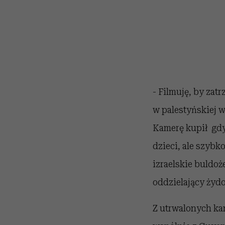
- Filmuję, by za
w palestyńskiej 
Kamerę kupił gdy 
dzieci, ale szybk
izraelskie buldoż
oddzielający żyd
Z utrwalonych ka