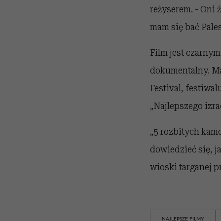
reżyserem. - Oni 
mam się bać Pale
Film jest czarnym
dokumentalny. Ma
Festival, festiwa
„Najlepszego izra
„5 rozbitych kam
dowiedzieć się, j
wioski targanej pr
NAJLEPSZE FILMY