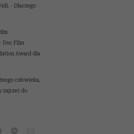
idi. - Dlaczego
film
+ Doc Film
dation Award dla
żnego człowieka,
y zajrzeć do