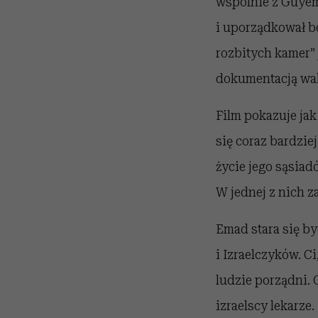
wspólnie z Guyem 
i uporządkował bog
rozbitych kamer” 
dokumentacją wal
Film pokazuje jak
się coraz bardzie
życie jego sąsiad
W jednej z nich z
Emad stara się b
i Izraelczyków. Ci
ludzie porządni.
izraelscy lekarze