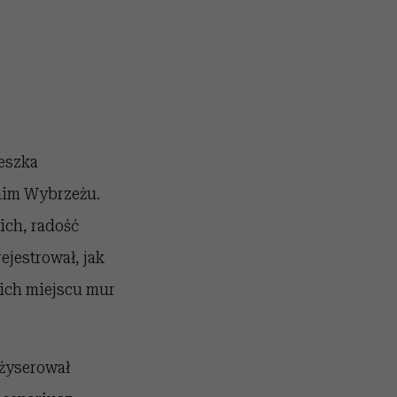
eszka
dnim Wybrzeżu.
ich, radość
ejestrował, jak
 ich miejscu mur
żyserował