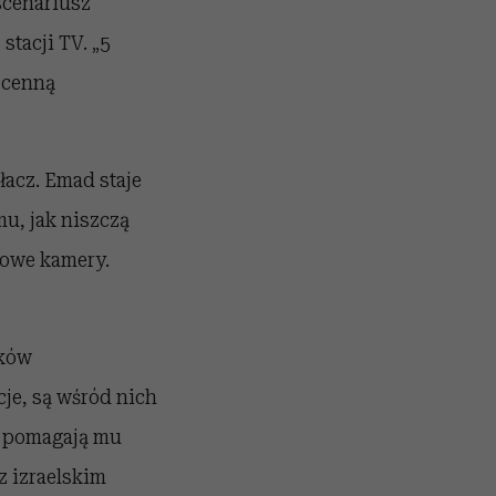
scenariusz
stacji TV. „5
 cenną
łacz. Emad staje
mu, jak niszczą
nowe kamery.
yków
cje, są wśród nich
e pomagają mu
z izraelskim