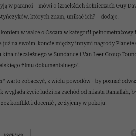
żyją w paranoi – mówi o izraelskich żołnierzach Guy Dav
styńczyków, których znam, unikać ich? – dodaje.
 koniem w walce o Oscara w kategorii pełnometrażowy 
 już na swoim koncie między innymi nagrody Planete
lu kina niezależnego w Sundance i Van Leer Group Foun
elskiego filmu dokumentalnego”.
er” warto zobaczyć, z wielu powodów - by poznać odwa
ak wygląda życie ludzi na zachód od miasta Ramallah, b
zez konflikt i docenić , że żyjemy w pokoju.
NOWE FILMY