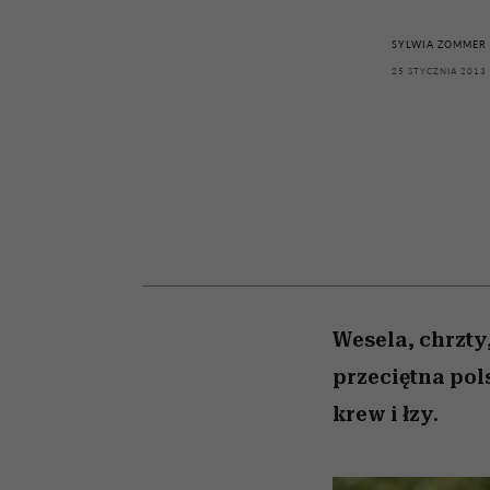
kawę z Kasią Miller”, s.
rachunek sumienia
modelowania
weterynarz”
odc. 7]
SYLWIA ZOMMER
25 STYCZNIA 2013
Wesela, chrzty
przeciętna pol
krew i łzy.