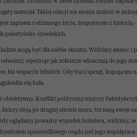
Davidim. Urodzony w Jaffie izraelski reżyser napisał 
aty materiał. Takiej relacji nie można znaleźć w żadnej 
jest zapisem rodzinnego życia, zespojonym z historią -
k palestyńsko-izraelskich.
 ludzie mogą być dla siebie okrutni. Widzimy śmierć i p
j odważny, rejestruje jak żołnierze wkraczają do jego do
ów. Ma wsparcie bliskich. Gdy traci sprzęt, kupują mu 
agnieżdża się kula.
yć obiektywny. Konflikt polityczny niszczy Palestyńcz
, którzy stoją po drugiej stronie muru, też mają swoje ra
 Gdy oglądamy poważny wypadek bohatera, widzimy, ż
. Symbolem sprawiedliwego osądu jest jego współpraca 