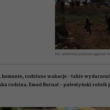
 5,
osób, które biorą na siebie za
powinien znać odpowiedź
Wiemy, gdzie go kupić
Miller s. 5, odc. 6]
sezon jesień–zima 2
mężczyzna jest mn
dużo
reaktywny”
fot. materiały prasowe Against G
, komunie, rodzinne wakacje – takie wydarzeni
ska rodzina. Emad Burnat – palestyński rolnik 