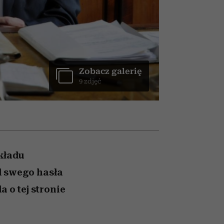
z noc
ady
Auschwitz
Zobacz galerię
9 zdjęć
Układu
d swego hasła
 o tej stronie