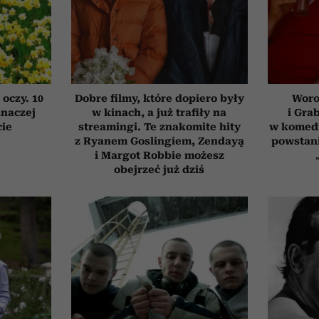
 oczy. 10
Dobre filmy, które dopiero były
Woro
inaczej
w kinach, a już trafiły na
i Gra
cie
streamingi. Te znakomite hity
w komedi
z Ryanem Goslingiem, Zendayą
powstani
i Margot Robbie możesz
obejrzeć już dziś