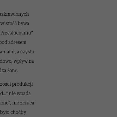
ejaskrawionych
zywistość bywa
 „Przesłuchaniu”
 pod adresem
aniami, a czysto
ładowo, wpływ na
dza żonę.
zości produkcji
ad…” nie wpada
nie”, nie zrzuca
 było choćby