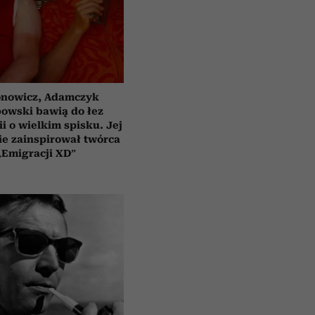
nowicz, Adamczyk
bowski bawią do łez
i o wielkim spisku. Jej
e zainspirował twórca
„Emigracji XD”