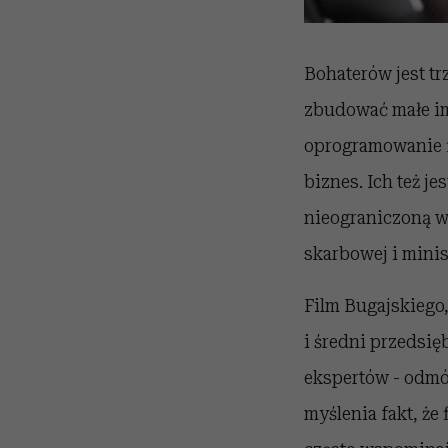
Bohaterów jest trz
zbudować małe im
oprogramowanie fi
biznes. Ich też je
nieograniczoną wł
skarbowej i minis
Film Bugajskiego,
i średni przedsi
ekspertów - odmów
myślenia fakt, że