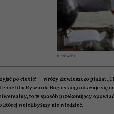
nice
 5,
ć
sezon jesień–zima 2026/27
zaskakujący faworyt
Miller s. 5, odc. 6]
to dla nich zarwies
zupełny brak ogł
girls”
Kino Świat
zyjść po ciebie!” – wróży złowieszczo plakat „
I choć film Ryszarda Bugajskiego okazuje się o
niwersalny, to w sposób przekonujący opowiada
o której wolelibyśmy nie wiedzieć.