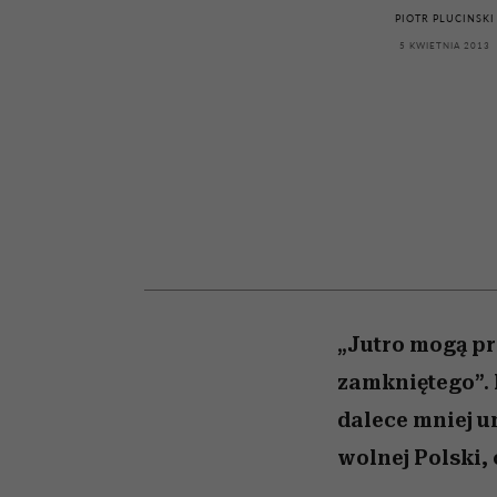
przekraczają swoje gra
kawę z Kasią Miller”, s.
Wiemy, gdzie go kupi
PIOTR PLUCINSKI
w seksie?
odc. 7]
5 KWIETNIA 2013
„Jutro mogą pr
zamkniętego”. 
dalece mniej u
wolnej Polski, 