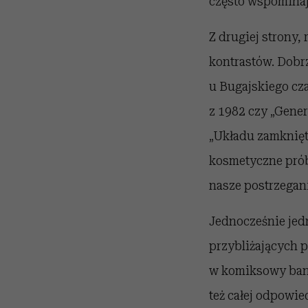
często wspominają
Z drugiej strony,
kontrastów. Dobrz
u Bugajskiego cza
z 1982 czy „Gene
„Układu zamknięt
kosmetyczne prób
nasze postrzegani
Jednocześnie jedn
przybliżających 
w komiksowy banał
też całej odpowi