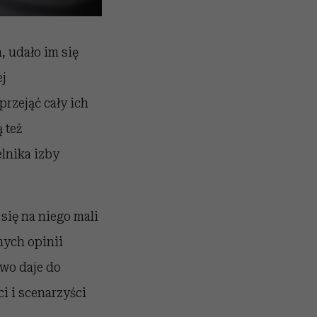
a, udało im się
ej
rzejąć cały ich
ą też
lnika izby
się na niego mali
nych opinii
owo daje do
i i scenarzyści