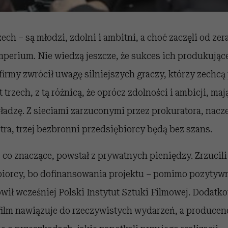
ech – są młodzi, zdolni i ambitni, a choć zaczęli od zer
perium. Nie wiedzą jeszcze, że sukces ich produkując
rmy zwrócił uwagę silniejszych graczy, którzy zechcą p
st trzech, z tą różnicą, że oprócz zdolności i ambicji, maj
adzę. Z sieciami zarzuconymi przez prokuratora, nacze
tra, trzej bezbronni przedsiębiorcy będą bez szans.
 co znaczące, powstał z prywatnych pieniędzy. Zrzucili 
ębiorcy, bo dofinansowania projektu – pomimo pozytyw
ił wcześniej Polski Instytut Sztuki Filmowej. Dodatk
 film nawiązuje do rzeczywistych wydarzeń, a producenc