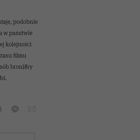
staje, podobnie
ka w państwie
ej kolejności
zasu filmu
osób broniłby
bi.