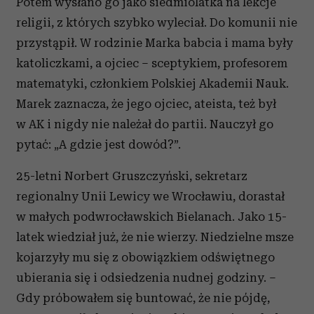
Potem wysłano go jako siedmiolatka na lekcje
religii, z których szybko wyleciał. Do komunii nie
przystąpił. W rodzinie Marka babcia i mama były
katoliczkami, a ojciec – sceptykiem, profesorem
matematyki, członkiem Polskiej Akademii Nauk.
Marek zaznacza, że jego ojciec, ateista, też był
w AK i nigdy nie należał do partii. Nauczył go
pytać: „A gdzie jest dowód?”.
25-letni Norbert Gruszczyński, sekretarz
regionalny Unii Lewicy we Wrocławiu, dorastał
w małych podwrocławskich Bielanach. Jako 15-
latek wiedział już, że nie wierzy. Niedzielne msze
kojarzyły mu się z obowiązkiem odświętnego
ubierania się i odsiedzenia nudnej godziny. –
Gdy próbowałem się buntować, że nie pójdę,