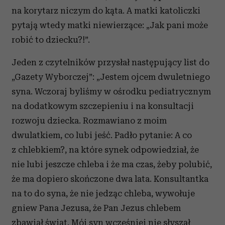
na korytarz niczym do kąta. A matki katoliczki
pytają wtedy matki niewierzące: „Jak pani może
robić to dziecku?!”.
Jeden z czytelników przysłał następujący list do
„Gazety Wyborczej”: „Jestem ojcem dwuletniego
syna. Wczoraj byliśmy w ośrodku pediatrycznym
na dodatkowym szczepieniu i na konsultacji
rozwoju dziecka. Rozmawiano z moim
dwulatkiem, co lubi jeść. Padło pytanie: A co
z chlebkiem?, na które synek odpowiedział, że
nie lubi jeszcze chleba i że ma czas, żeby polubić,
że ma dopiero skończone dwa lata. Konsultantka
na to do syna, że nie jedząc chleba, wywołuje
gniew Pana Jezusa, że Pan Jezus chlebem
zbawiał świat. Mój syn wcześniej nie słyszał