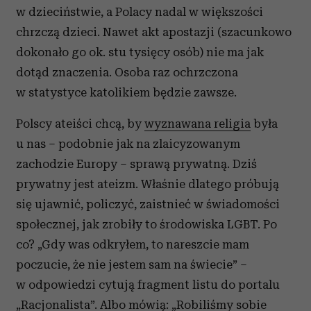
w dzieciństwie, a Polacy nadal w większości
chrzczą dzieci. Nawet akt apostazji (szacunkowo
dokonało go ok. stu tysięcy osób) nie ma jak
dotąd znaczenia. Osoba raz ochrzczona
w statystyce katolikiem będzie zawsze.
Polscy ateiści chcą, by
wyznawana religia
była
u nas – podobnie jak na zlaicyzowanym
zachodzie Europy – sprawą prywatną. Dziś
prywatny jest ateizm. Właśnie dlatego próbują
się ujawnić, policzyć, zaistnieć w świadomości
społecznej, jak zrobiły to środowiska LGBT. Po
co? „Gdy was odkryłem, to nareszcie mam
poczucie, że nie jestem sam na świecie” –
w odpowiedzi cytują fragment listu do portalu
„Racjonalista”. Albo mówią: „Robiliśmy sobie