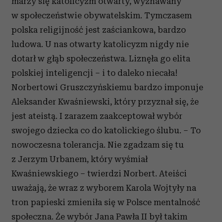
marzy się katolicyzm otwarty, wyznawany
w społeczeństwie obywatelskim. Tymczasem
polska religijność jest zaściankowa, bardzo
ludowa. U nas otwarty katolicyzm nigdy nie
dotarł w głąb społeczeństwa. Liznęła go elita
polskiej inteligencji – i to daleko niecała!
Norbertowi Gruszczyńskiemu bardzo imponuje
Aleksander Kwaśniewski, który przyznał się, że
jest ateistą. I zarazem zaakceptował wybór
swojego dziecka co do katolickiego ślubu. – To
nowoczesna tolerancja. Nie zgadzam się tu
z Jerzym Urbanem, który wyśmiał
Kwaśniewskiego – twierdzi Norbert. Ateiści
uważają, że wraz z wyborem Karola Wojtyły na
tron papieski zmieniła się w Polsce mentalność
społeczna. Że wybór Jana Pawła II był takim