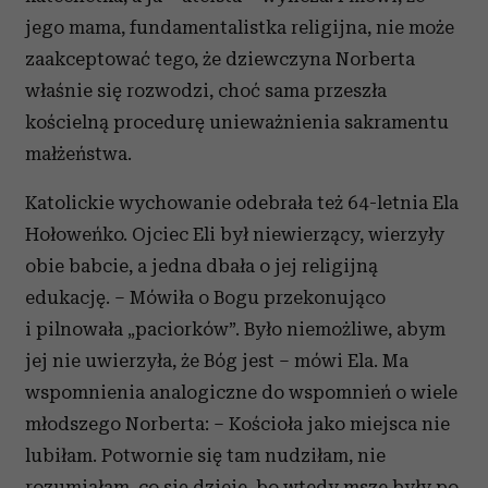
jego mama, fundamentalistka religijna, nie może
zaakceptować tego, że dziewczyna Norberta
właśnie się rozwodzi, choć sama przeszła
kościelną procedurę unieważnienia sakramentu
małżeństwa.
Katolickie wychowanie odebrała też 64-letnia Ela
Hołoweńko. Ojciec Eli był niewierzący, wierzyły
obie babcie, a jedna dbała o jej religijną
edukację. – Mówiła o Bogu przekonująco
i pilnowała „paciorków”. Było niemożliwe, abym
jej nie uwierzyła, że Bóg jest – mówi Ela. Ma
wspomnienia analogiczne do wspomnień o wiele
młodszego Norberta: – Kościoła jako miejsca nie
lubiłam. Potwornie się tam nudziłam, nie
rozumiałam, co się dzieje, bo wtedy msze były po