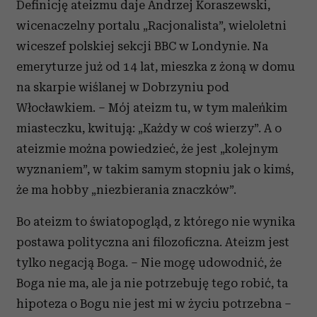
Definicję ateizmu daje Andrzej Koraszewski,
wicenaczelny portalu „Racjonalista”, wieloletni
wiceszef polskiej sekcji BBC w Londynie. Na
emeryturze już od 14 lat, mieszka z żoną w domu
na skarpie wiślanej w Dobrzyniu pod
Włocławkiem. – Mój ateizm tu, w tym maleńkim
miasteczku, kwitują: „Każdy w coś wierzy”. A o
ateizmie można powiedzieć, że jest „kolejnym
wyznaniem”, w takim samym stopniu jak o kimś,
że ma hobby „niezbierania znaczków”.
Bo ateizm to światopogląd, z którego nie wynika
postawa polityczna ani filozoficzna. Ateizm jest
tylko negacją Boga. – Nie mogę udowodnić, że
Boga nie ma, ale ja nie potrzebuję tego robić, ta
hipoteza o Bogu nie jest mi w życiu potrzebna –