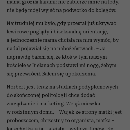
mama groziła karami: nie zabierze mnie na lody,
nie będę mógł wyjść na podwórko do kolegów.
Najtrudniej mu było, gdy przestał już ukrywać
lewicowe poglądy i biseksualną orientację,
a jednocześnie mama chciała na nim wymóc, by
nadal pojawiał się na nabożeństwach. – Ja
naprawdę bałem się, że ktoś w tym naszym
kościele w Bielanach podstawi mi nogę, żebym
się przewrócił. Bałem się upokorzenia.
Norbert jest teraz na studiach podyplomowych –
do skończonej politologii chce dodać
zarządzanie i marketing. Wciąż mieszka
w rodzinnym domu. – Wujek ze strony matki jest
proboszczem, chrzestny to organista, matka –
katechetka, a ja – ateista – wylicza. I mówi, że