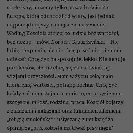
Partnerzy mogą połączyć te informacje z innymi danymi
społeczny, możemy tylko pozazdrościć. Że
otrzymanymi od Ciebie lub uzyskanymi podczas
Europa, która odchodzi od wiary, jest jednak
korzystania z ich usług.
najporządniejszym miejscem na świecie.–
Według Kościoła ateiści to ludzie bez wartości,
bez uczuć – mówi Norbert Gruszczyński. – Nie
lubię cierpienia, ale nie chcę przed cierpieniem
uciekać. Chcę żyć na spokojnie, lekko. Nie neguję
problemów, ale nie chcę się zamartwiać, np.
wizjami przyszłości. Mam w życiu cele, mam
hierarchię wartości, potrafię kochać. Chcę żyć
każdym dniem. Zajmuje mnie to, co przyziemne:
szczęście, miłość, rodzina, praca. Kościół kojarzę
z zakazami i nakazami oraz fundamentalizmem,
„religią smoleńską” i usłyszaną z ust księdza
opinią, że „bita kobieta ma trwać przy mężu”–