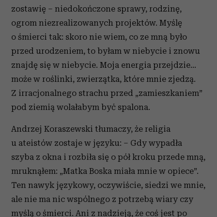
zostawię – niedokończone sprawy, rodzinę,
ogrom niezrealizowanych projektów. Myślę
o śmierci tak: skoro nie wiem, co ze mną było
przed urodzeniem, to byłam w niebycie i znowu
znajdę się w niebycie. Moja energia przejdzie…
może w roślinki, zwierzątka, które mnie zjedzą.
Z irracjonalnego strachu przed „zamieszkaniem”
pod ziemią wolałabym być spalona.
Andrzej Koraszewski tłumaczy, że religia
u ateistów zostaje w języku: – Gdy wypadła
szyba z okna i rozbiła się o pół kroku przede mną,
mruknąłem: „Matka Boska miała mnie w opiece”.
Ten nawyk językowy, oczywiście, siedzi we mnie,
ale nie ma nic wspólnego z potrzebą wiary czy
myślą o śmierci. Ani z nadzieją, że coś jest po