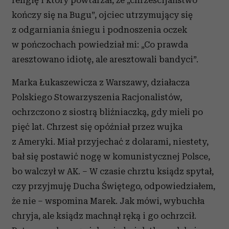
religię i który powtarzał, że „chrześcijaństwo
kończy się na Bugu”, ojciec utrzymujący się
z odgarniania śniegu i podnoszenia oczek
w pończochach powiedział mi: „Co prawda
aresztowano idiotę, ale aresztowali bandyci”.
Marka Łukaszewicza z Warszawy, działacza
Polskiego Stowarzyszenia Racjonalistów,
ochrzczono z siostrą bliźniaczką, gdy mieli po
pięć lat. Chrzest się opóźniał przez wujka
z Ameryki. Miał przyjechać z dolarami, niestety,
bał się postawić nogę w komunistycznej Polsce,
bo walczył w AK. – W czasie chrztu ksiądz spytał,
czy przyjmuję Ducha Świętego, odpowiedziałem,
że nie – wspomina Marek. Jak mówi, wybuchła
chryja, ale ksiądz machnął ręką i go ochrzcił.