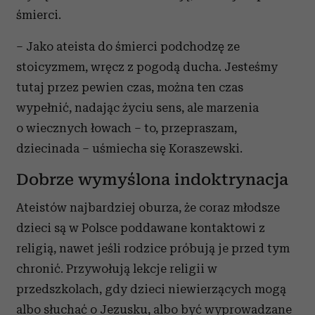
śmierci.
– Jako ateista do śmierci podchodzę ze
stoicyzmem, wręcz z pogodą ducha. Jesteśmy
tutaj przez pewien czas, można ten czas
wypełnić, nadając życiu sens, ale marzenia
o wiecznych łowach – to, przepraszam,
dziecinada – uśmiecha się Koraszewski.
Dobrze wymyślona indoktrynacja
Ateistów najbardziej oburza, że coraz młodsze
dzieci są w Polsce poddawane kontaktowi z
religią, nawet jeśli rodzice próbują je przed tym
chronić. Przywołują lekcje religii w
przedszkolach, gdy dzieci niewierzących mogą
albo słuchać o Jezusku, albo być wyprowadzane